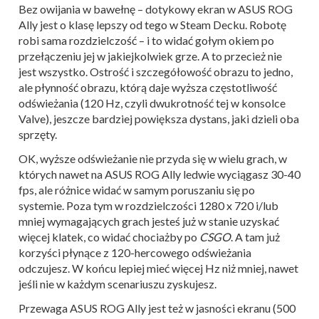
Bez owijania w bawełnę – dotykowy ekran w ASUS ROG
Ally jest o klasę lepszy od tego w Steam Decku. Robotę
robi sama rozdzielczość – i to widać gołym okiem po
przełączeniu jej w jakiejkolwiek grze. A to przecież nie
jest wszystko. Ostrość i szczegółowość obrazu to jedno,
ale płynność obrazu, którą daje wyższa częstotliwość
odświeżania (120 Hz, czyli dwukrotność tej w konsolce
Valve), jeszcze bardziej powiększa dystans, jaki dzieli oba
sprzęty.
OK, wyższe odświeżanie nie przyda się w wielu grach, w
których nawet na ASUS ROG Ally ledwie wyciągasz 30-40
fps, ale różnice widać w samym poruszaniu się po
systemie. Poza tym w rozdzielczości 1280 x 720 i/lub
mniej wymagających grach jesteś już w stanie uzyskać
więcej klatek, co widać chociażby po
CSGO
. A tam już
korzyści płynące z 120-hercowego odświeżania
odczujesz. W końcu lepiej mieć więcej Hz niż mniej, nawet
jeśli nie w każdym scenariuszu zyskujesz.
Przewaga ASUS ROG Ally jest też w jasności ekranu (500