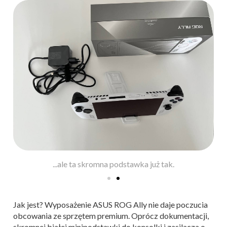
Nie, klawiaturą nie jest częścią zestawu....
Jak jest? Wyposażenie ASUS ROG Ally nie daje poczucia
obcowania ze sprzętem premium. Oprócz dokumentacji,
skromnej białej minipodstawki do konsolki i zasilacza o