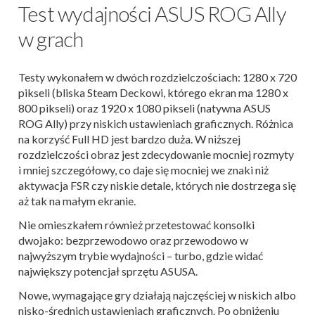
Test wydajności ASUS ROG Ally
w grach
Testy wykonałem w dwóch rozdzielczościach: 1280 x 720
pikseli (bliska Steam Deckowi, którego ekran ma 1280 x
800 pikseli) oraz 1920 x 1080 pikseli (natywna ASUS
ROG Ally) przy niskich ustawieniach graficznych. Różnica
na korzyść Full HD jest bardzo duża. W niższej
rozdzielczości obraz jest zdecydowanie mocniej rozmyty
i mniej szczegółowy, co daje się mocniej we znaki niż
aktywacja FSR czy niskie detale, których nie dostrzega się
aż tak na małym ekranie.
Nie omieszkałem również przetestować konsolki
dwojako: bezprzewodowo oraz przewodowo w
najwyższym trybie wydajności – turbo, gdzie widać
największy potencjał sprzętu ASUSA.
Nowe, wymagające gry działają najczęściej w niskich albo
nisko-średnich ustawieniach graficznych. Po obniżeniu