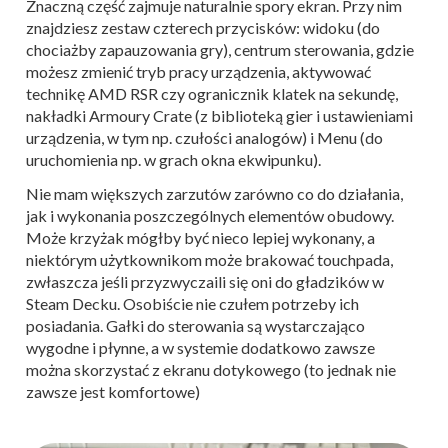
Znaczną część zajmuje naturalnie spory ekran. Przy nim
znajdziesz zestaw czterech przycisków: widoku (do
chociażby zapauzowania gry), centrum sterowania, gdzie
możesz zmienić tryb pracy urządzenia, aktywować
technikę AMD RSR czy ogranicznik klatek na sekundę,
nakładki Armoury Crate (z biblioteką gier i ustawieniami
urządzenia, w tym np. czułości analogów) i Menu (do
uruchomienia np. w grach okna ekwipunku).
Nie mam większych zarzutów zarówno co do działania,
jak i wykonania poszczególnych elementów obudowy.
Może krzyżak mógłby być nieco lepiej wykonany, a
niektórym użytkownikom może brakować touchpada,
zwłaszcza jeśli przyzwyczaili się oni do gładzików w
Steam Decku. Osobiście nie czułem potrzeby ich
posiadania. Gałki do sterowania są wystarczająco
wygodne i płynne, a w systemie dodatkowo zawsze
można skorzystać z ekranu dotykowego (to jednak nie
zawsze jest komfortowe)