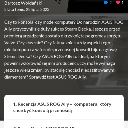
Bartosz Woldański
2
1
3 lata temu, 28 lipca 2023
Czy to konsola, czy może komputer? Do narodzin ASUS ROG
Ally przyczynił się duży sukces Steam Decka. Jeszcze przed
premierą urządzenie zostało okrzyknięte pogromcą sprzętu
Valve. Czy słusznie? Czy faktycznie każdy aspekt tego
minikomputera w formie przenośnej konsoli bije na głowę
Steam Decka? Czy ASUS ROG Ally to ideał, na którym
powinni wzorować się inni producenci, czy może wymaga
jeszcze wielu zmian, by stać się chociaż nieoszlifowanym
diamentem? Sprawdź test ASUS ROG Ally.
1. Recenzja ASUS ROG Ally – komputera, który
chce być konsolą przenośną