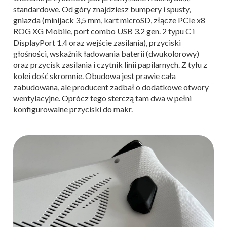
standardowe. Od góry znajdziesz bumpery i spusty,
gniazda (minijack 3,5 mm, kart microSD, złącze PCIe x8
ROG XG Mobile, port combo USB 3.2 gen. 2 typu C i
DisplayPort 1.4 oraz wejście zasilania), przyciski
głośności, wskaźnik ładowania baterii (dwukolorowy)
oraz przycisk zasilania i czytnik linii papilarnych. Z tyłu z
kolei dość skromnie. Obudowa jest prawie cała
zabudowana, ale producent zadbał o dodatkowe otwory
wentylacyjne. Oprócz tego sterczą tam dwa w pełni
konfigurowalne przyciski do makr.