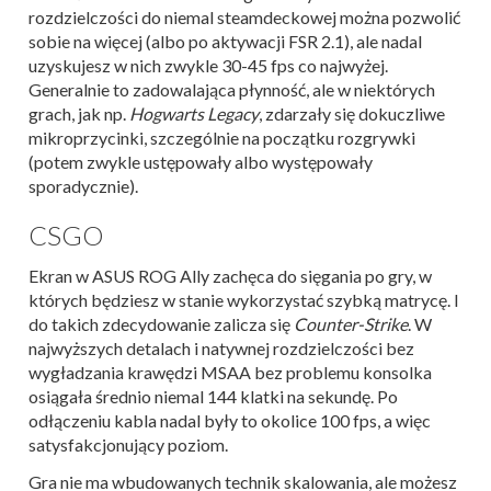
rozdzielczości do niemal steamdeckowej można pozwolić
sobie na więcej (albo po aktywacji FSR 2.1), ale nadal
uzyskujesz w nich zwykle 30-45 fps co najwyżej.
Generalnie to zadowalająca płynność, ale w niektórych
grach, jak np.
Hogwarts Legacy
, zdarzały się dokuczliwe
mikroprzycinki, szczególnie na początku rozgrywki
(potem zwykle ustępowały albo występowały
sporadycznie).
CSGO
Ekran w ASUS ROG Ally zachęca do sięgania po gry, w
których będziesz w stanie wykorzystać szybką matrycę. I
do takich zdecydowanie zalicza się
Counter-Strike
. W
najwyższych detalach i natywnej rozdzielczości bez
wygładzania krawędzi MSAA bez problemu konsolka
osiągała średnio niemal 144 klatki na sekundę. Po
odłączeniu kabla nadal były to okolice 100 fps, a więc
satysfakcjonujący poziom.
Gra nie ma wbudowanych technik skalowania, ale możesz