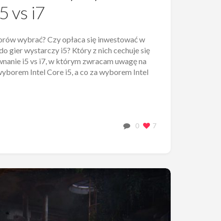
 vs i7
ocesorów wybrać? Czy opłaca się inwestować w
do gier wystarczy i5? Który z nich cechuje się
nanie i5 vs i7, w którym zwracam uwagę na
yborem Intel Core i5, a co za wyborem Intel
0
7