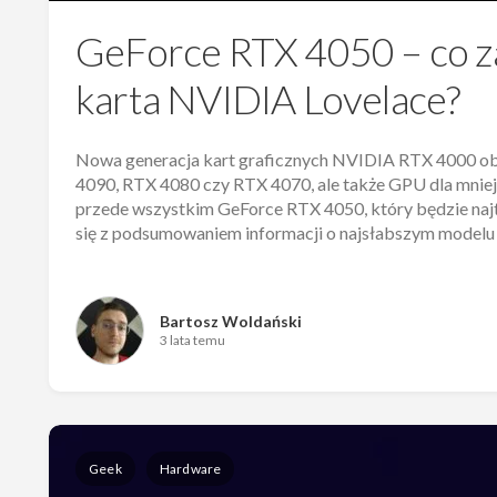
GeForce RTX 4050 – co za
karta NVIDIA Lovelace?
Nowa generacja kart graficznych NVIDIA RTX 4000 obe
4090, RTX 4080 czy RTX 4070, ale także GPU dla mniej 
przede wszystkim GeForce RTX 4050, który będzie naj
się z podsumowaniem informacji o najsłabszym modelu 
Bartosz Woldański
3 lata temu
Geek
Hardware