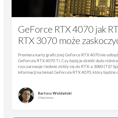
GeForce RTX 4070 jak R
RTX 3070 może zaskoczyć
Premiera karty graficznej GeForce RTX 4070 nie odbęd
GeForce’a RTX 4070 Ti. Czy będą je dzielić duże różnic
rozczarowuje i ledwie zbliży się do RTX-a 3080 (Ti)?
informacji na temat GeForce’a RTX 4070, który będzie 
Bartosz Woldański
3 lata temu