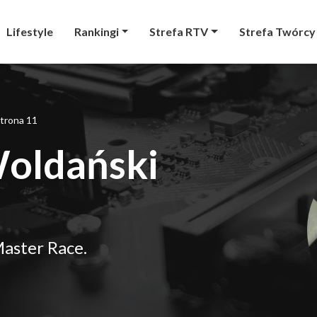
Lifestyle
Rankingi
Strefa RTV
Strefa Twórcy
trona 11
Woldański
aster Race.