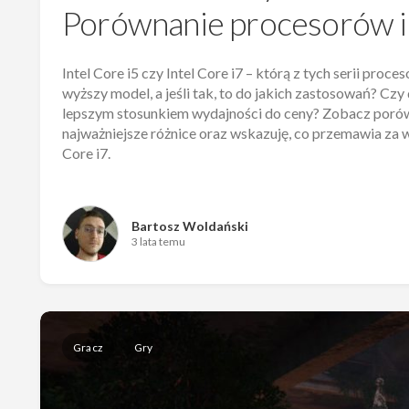
Porównanie procesorów i5
Intel Core i5 czy Intel Core i7 – którą z tych serii pr
wyższy model, a jeśli tak, to do jakich zastosowań? Czy 
lepszym stosunkiem wydajności do ceny? Zobacz porów
najważniejsze różnice oraz wskazuję, co przemawia za w
Core i7.
Bartosz Woldański
3 lata temu
Gracz
Gry