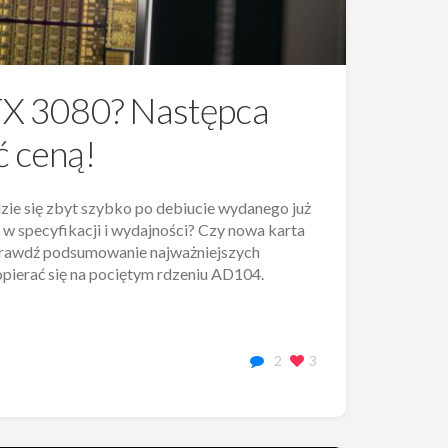
TX 3080? Następca
 ceną!
zie się zbyt szybko po debiucie wydanego już
e w specyfikacji i wydajności? Czy nowa karta
 Sprawdź podsumowanie najważniejszych
opierać się na pociętym rdzeniu AD104.
2
3