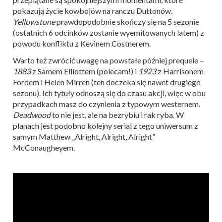
pokazują życie kowbojów na ranczu Duttonów.
Yellowstone
prawdopodobnie skończy się na 5 sezonie
(ostatnich 6 odcinków zostanie wyemitowanych latem) z
powodu konfliktu z Kevinem Costnerem.
Warto też zwrócić uwagę na powstałe później prequele –
1883
z Samem Elliottem (polecam!) i
1923
z Harrisonem
Fordem i Helen Mirren (ten doczeka się nawet drugiego
sezonu). Ich tytuły odnoszą się do czasu akcji, więc w obu
przypadkach masz do czynienia z typowym westernem.
Deadwood
to nie jest, ale na bezrybiu i rak ryba. W
planach jest podobno kolejny serial z tego uniwersum z
samym Matthew „Alright, Alright, Alright”
McConaugheyem.