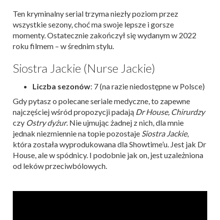
Ten kryminalny serial trzyma niezły poziom przez
wszystkie sezony, choć ma swoje lepsze i gorsze
momenty. Ostatecznie zakończył się wydanym w 2022
roku filmem – w średnim stylu.
Siostra Jackie (Nurse Jackie)
Liczba sezonów
: 7 (na razie niedostępne w Polsce)
Gdy pytasz o polecane seriale medyczne, to zapewne
najczęściej wśród propozycji padają
Dr House, Chirurdzy
czy
Ostry dyżur
. Nie ujmując żadnej z nich, dla mnie
jednak niezmiennie na topie pozostaje
Siostra Jackie
,
która została wyprodukowana dla Showtime’u. Jest jak Dr
House, ale w spódnicy. I podobnie jak on, jest uzależniona
od leków przeciwbólowych.