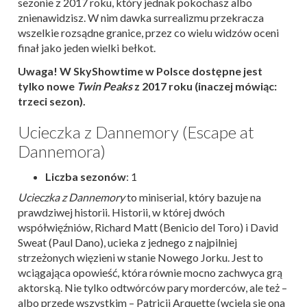
sezonie z 2017 roku, który jednak pokochasz albo
znienawidzisz. W nim dawka surrealizmu przekracza
wszelkie rozsądne granice, przez co wielu widzów oceni
finał jako jeden wielki bełkot.
Uwaga! W SkyShowtime w Polsce dostępne jest
tylko nowe
Twin Peaks
z 2017 roku (inaczej mówiąc:
trzeci sezon).
Ucieczka z Dannemory (Escape at
Dannemora)
Liczba sezonów
: 1
Ucieczka z Dannemory
to miniserial, który bazuje na
prawdziwej historii. Historii, w której dwóch
współwięźniów, Richard Matt (Benicio del Toro) i David
Sweat (Paul Dano), ucieka z jednego z najpilniej
strzeżonych więzieni w stanie Nowego Jorku. Jest to
wciągająca opowieść, która równie mocno zachwyca grą
aktorską. Nie tylko odtwórców pary morderców, ale też –
albo przede wszystkim – Patricii Arquette (wciela się ona