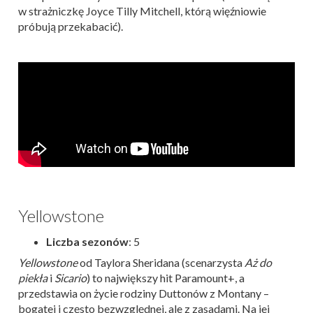
w strażniczkę Joyce Tilly Mitchell, którą więźniowie
próbują przekabacić).
Yellowstone
Liczba sezonów
: 5
Yellowstone
od Taylora Sheridana (scenarzysta
Aż do
piekła
i
Sicario
) to największy hit Paramount+, a
przedstawia on życie rodziny Duttonów z Montany –
bogatej i często bezwzględnej, ale z zasadami. Na jej