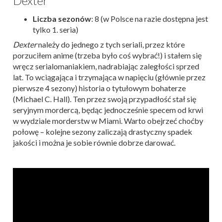
Dexter
Liczba sezonów
: 8 (w Polsce na razie dostępna jest
tylko 1. seria)
Dexter
należy do jednego z tych seriali, przez które
porzuciłem anime (trzeba było coś wybrać!) i stałem się
wręcz serialomaniakiem, nadrabiając zaległości sprzed
lat. To wciągająca i trzymająca w napięciu (głównie przez
pierwsze 4 sezony) historia o tytułowym bohaterze
(Michael C. Hall). Ten przez swoją przypadłość stał się
seryjnym mordercą, będąc jednocześnie specem od krwi
w wydziale morderstw w Miami. Warto obejrzeć choćby
połowę – kolejne sezony zaliczają drastyczny spadek
jakości i można je sobie równie dobrze darować.