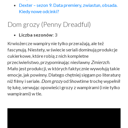
Dexter – sezon 9. Data premiery, zwiastun, obsada.
Kiedy nowe odcinki?
Dom grozy (Penny Dreadful)
Liczba sezonów
: 3
Krwiożercze wampiry nie tylko przerażają, ale też
fascynują. Niestety, w świecie seriali dominują produkcje
cukierkowe, które robią z nich kompletne
przeciwieństwo, przypominając niesławny
Zmierzch
.
Mało jest produkcji, w których faktycznie wywołują takie
emocje, jak powinny. Dlatego chętniej sięgam po literaturę
niż filmy i seriale.
Dom grozy
od Showtime trochę wypełnił
tę lukę, serwując opowieści grozy z wampirami (i nie tylko
wampirami) w tle.