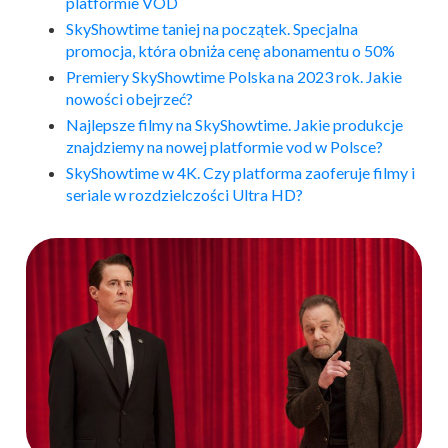
platformie VOD
SkyShowtime taniej na początek. Specjalna
promocja, która obniża cenę abonamentu o 50%
Premiery SkyShowtime Polska na 2023 rok. Jakie
nowości obejrzeć?
Najlepsze filmy na SkyShowtime. Jakie produkcje
znajdziemy na nowej platformie vod w Polsce?
SkyShowtime w 4K. Czy platforma zaoferuje filmy i
seriale w rozdzielczości Ultra HD?