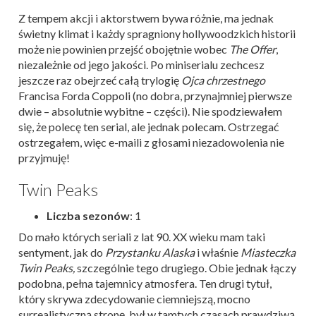
Z tempem akcji i aktorstwem bywa różnie, ma jednak
świetny klimat i każdy spragniony hollywoodzkich historii
może nie powinien przejść obojętnie wobec
The Offer
,
niezależnie od jego jakości. Po miniserialu zechcesz
jeszcze raz obejrzeć całą trylogię
Ojca chrzestnego
Francisa Forda Coppoli (no dobra, przynajmniej pierwsze
dwie – absolutnie wybitne – części). Nie spodziewałem
się, że polecę ten serial, ale jednak polecam. Ostrzegać
ostrzegałem, więc e-maili z głosami niezadowolenia nie
przyjmuję!
Twin Peaks
Liczba sezonów
: 1
Do mało których seriali z lat 90. XX wieku mam taki
sentyment, jak do
Przystanku Alaska
i właśnie
Miasteczka
Twin Peaks,
szczególnie tego drugiego. Obie jednak łączy
podobna, pełna tajemnicy atmosfera. Ten drugi tytuł,
który skrywa zdecydowanie ciemniejszą, mocno
surrealistyczną stronę, był w tamtych czasach prawdziwą