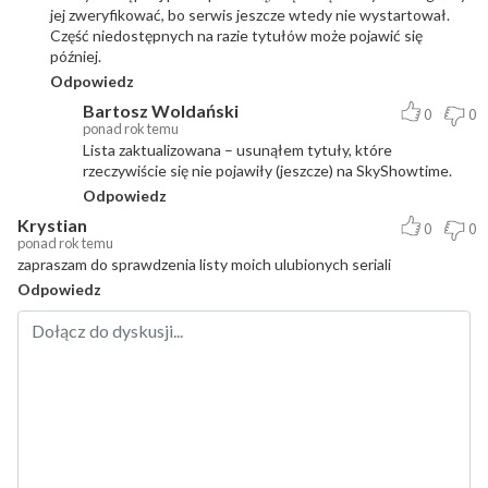
jej zweryfikować, bo serwis jeszcze wtedy nie wystartował.
Część niedostępnych na razie tytułów może pojawić się
później.
Odpowiedz
Bartosz Woldański
0
0
ponad rok temu
Lista zaktualizowana – usunąłem tytuły, które
rzeczywiście się nie pojawiły (jeszcze) na SkyShowtime.
Odpowiedz
Krystian
0
0
ponad rok temu
zapraszam do sprawdzenia listy moich ulubionych seriali
Odpowiedz