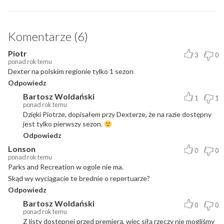
Komentarze (6)
Piotr
3
0
ponad rok temu
Dexter na polskim regionie tylko 1 sezon
Odpowiedz
Bartosz Woldański
1
1
ponad rok temu
Dzięki Piotrze, dopisałem przy Dexterze, że na razie dostępny
jest tylko pierwszy sezon.
Odpowiedz
Lonson
0
0
ponad rok temu
Parks and Recreation w ogole nie ma.
Skąd wy wyciągacie te brednie o repertuarze?
Odpowiedz
Bartosz Woldański
0
0
ponad rok temu
Z listy dostępnej przed premierą, więc siłą rzeczy nie mogliśmy