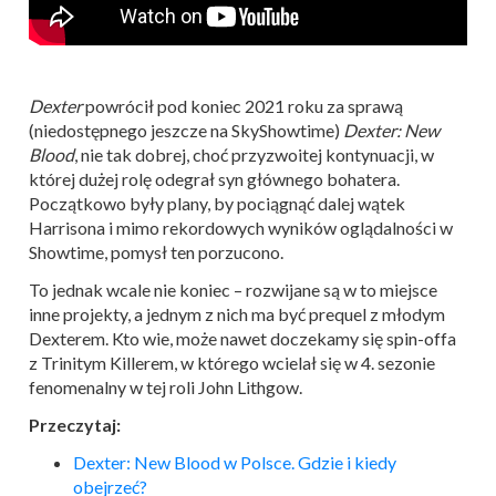
Dexter
powrócił pod koniec 2021 roku za sprawą
(niedostępnego jeszcze na SkyShowtime)
Dexter: New
Blood
, nie tak dobrej, choć przyzwoitej kontynuacji, w
której dużej rolę odegrał syn głównego bohatera.
Początkowo były plany, by pociągnąć dalej wątek
Harrisona i mimo rekordowych wyników oglądalności w
Showtime, pomysł ten porzucono.
To jednak wcale nie koniec – rozwijane są w to miejsce
inne projekty, a jednym z nich ma być prequel z młodym
Dexterem. Kto wie, może nawet doczekamy się spin-offa
z Trinitym Killerem, w którego wcielał się w 4. sezonie
fenomenalny w tej roli John Lithgow.
Przeczytaj:
Dexter: New Blood w Polsce. Gdzie i kiedy
obejrzeć?