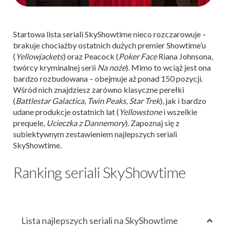
Startowa lista seriali SkyShowtime nieco rozczarowuje –
brakuje chociażby ostatnich dużych premier Showtime’u
(
Yellowjackets
) oraz Peacock (
Poker Face
Riana Johnsona,
twórcy kryminalnej serii
Na noże
). Mimo to wciąż jest ona
bardzo rozbudowana – obejmuje aż ponad 150 pozycji.
Wśród nich znajdziesz zarówno klasyczne perełki
(
Battlestar Galactica, Twin Peaks, Star Trek
), jak i bardzo
udane produkcje ostatnich lat (
Yellowstone
i wszelkie
prequele,
Ucieczka z Dannemory
). Zapoznaj się z
subiektywnym zestawieniem najlepszych seriali
SkyShowtime.
Ranking seriali SkyShowtime
Lista najlepszych seriali na SkyShowtime