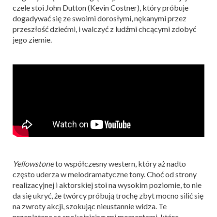
czele stoi John Dutton (Kevin Costner), który próbuje
dogadywać się ze swoimi dorosłymi, nękanymi przez
przeszłość dziećmi, i walczyć z ludźmi chcącymi zdobyć
jego ziemie.
Yellowstone
to współczesny western, który aż nadto
często uderza w melodramatyczne tony. Choć od strony
realizacyjnej i aktorskiej stoi na wysokim poziomie, to nie
da się ukryć, że twórcy próbują trochę zbyt mocno silić się
na zwroty akcji, szokując nieustannie widza. Te
przeplątane są spokojniejszymi momentami, które