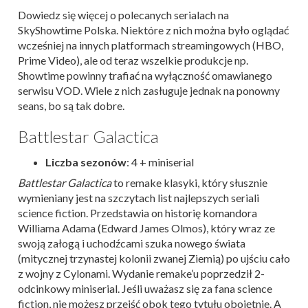
Dowiedz się więcej o polecanych serialach na
SkyShowtime Polska. Niektóre z nich można było oglądać
wcześniej na innych platformach streamingowych (HBO,
Prime Video), ale od teraz wszelkie produkcje np.
Showtime powinny trafiać na wyłączność omawianego
serwisu VOD. Wiele z nich zasługuje jednak na ponowny
seans, bo są tak dobre.
Battlestar Galactica
Liczba sezonów
: 4 + miniserial
Battlestar Galactica
to remake klasyki, który słusznie
wymieniany jest na szczytach list najlepszych seriali
science fiction. Przedstawia on historię komandora
Williama Adama (Edward James Olmos), który wraz ze
swoją załogą i uchodźcami szuka nowego świata
(mitycznej trzynastej kolonii zwanej Ziemią) po ujściu cało
z wojny z Cylonami. Wydanie remake’u poprzedził 2-
odcinkowy miniserial. Jeśli uważasz się za fana science
fiction, nie możesz przejść obok tego tytułu obojętnie. A