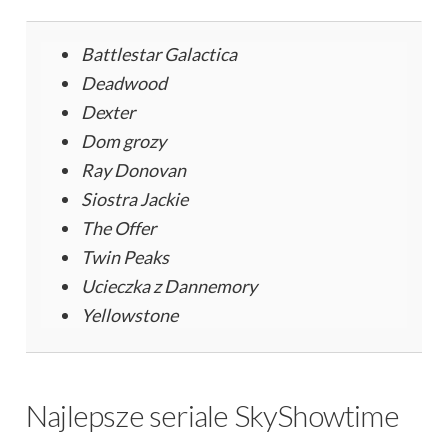
Battlestar Galactica
Deadwood
Dexter
Dom grozy
Ray Donovan
Siostra Jackie
The Offer
Twin Peaks
Ucieczka z Dannemory
Yellowstone
Najlepsze seriale SkyShowtime