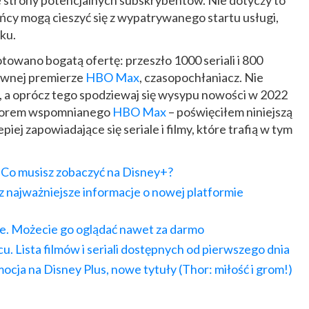
e strony potencjalnych subskrybentów. Nie dotyczy to
ańcy mogą cieszyć się z wypatrywanego startu usługi,
ku.
owano bogatą ofertę: przeszło 1000 seriali i 800
dawnej premierze
HBO Max
, czasopochłaniacz. Nie
ć, a oprócz tego spodziewaj się wysypu nowości w 2022
 wzorem wspomnianego
HBO Max
– poświęciłem niniejszą
piej zapowiadające się seriale i filmy, które trafią w tym
. Co musisz zobaczyć na Disney+?
az najważniejsze informacje o nowej platformie
ce. Możecie go oglądać nawet za darmo
 Lista filmów i seriali dostępnych od pierwszego dnia
ja na Disney Plus, nowe tytuły (Thor: miłość i grom!)