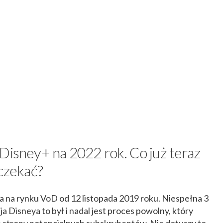
Disney+ na 2022 rok. Co już teraz
 czekać?
a na rynku VoD od 12 listopada 2019 roku. Niespełna 3
ja Disneya to był i nadal jest proces powolny, który