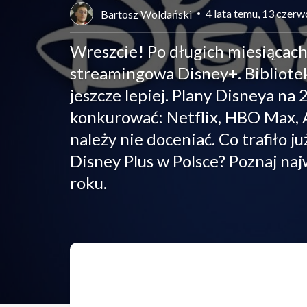
4 lata temu, 13 czer
Bartosz Woldański
Wreszcie! Po długich miesiącach
streamingowa Disney+. Bibliote
jeszcze lepiej. Plany Disneya na
konkurować: Netflix, HBO Max, A
należy nie doceniać. Co trafiło ju
Disney Plus w Polsce? Poznaj na
roku.