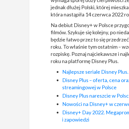
wymaga sporej dozy cierpliwości z
jednak dłużej Polski, której mieszk
która nastąpiła 14 czerwca 2022 ro
Na debiut Disney+ w Polsce przygot
filmów. Szykuje się kolejny, po nie
będzie łatwo przez to się przedrze
roku. To właśnie tym ostatnim –
rozpiskę. Poznaj najciekawsze i najle
roku na platformę Disney Plus.
Najlepsze seriale Disney Plus
Disney Plus – oferta, cena or
streamingowej w Polsce
Disney Plus nareszcie w Pols
Nowości na Disney+ w czerwcu.
Disney+ Day 2022. Megapromoc
i zapowiedzi