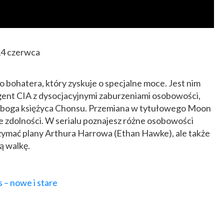
14 czerwca
 bohatera, który zyskuje o specjalne moce. Jest nim
agent CIA z dysocjacyjnymi zaburzeniami osobowości,
go boga księżyca Chonsu. Przemiana w tytułowego Moon
e zdolności. W serialu poznajesz różne osobowości
rzymać plany Arthura Harrowa (Ethan Hawke), ale także
ą walkę.
 – nowe i stare