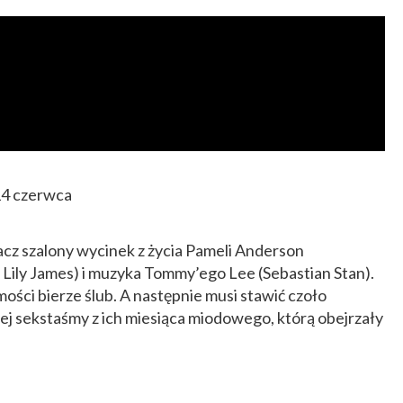
14 czerwca
acz szalony wycinek z życia Pameli Anderson
ily James) i muzyka Tommy’ego Lee (Sebastian Stan).
mości bierze ślub. A następnie musi stawić czoło
 sekstaśmy z ich miesiąca miodowego, którą obejrzały