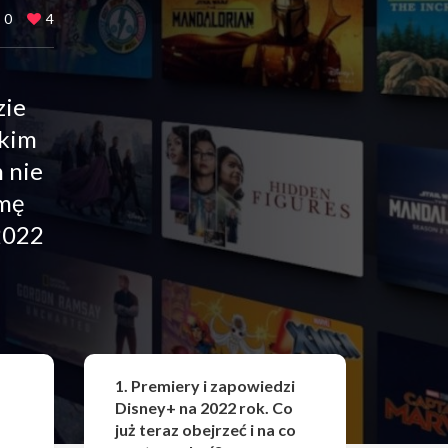
0
4
zie
 kim
 nie
rmę
2022
Udostępnij
1. Premiery i zapowiedzi
Disney+ na 2022 rok. Co
już teraz obejrzeć i na co