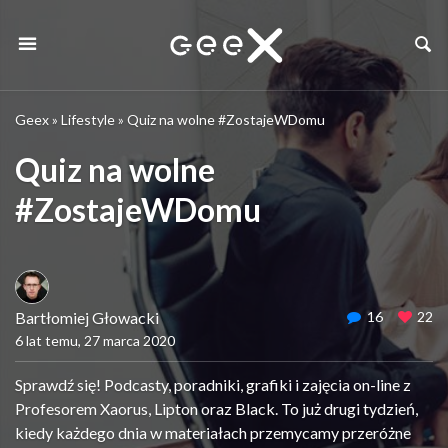
Geex
»
Lifestyle
»
Quiz na wolne #ZostajeWDomu
Quiz na wolne
#ZostajeWDomu
Bartłomiej Głowacki
16
22
6 lat temu, 27 marca 2020
Sprawdź się! Podcasty, poradniki, grafiki i zajęcia on-line z
Profesorem Xaorus, Lipton oraz Black. To już drugi tydzień,
kiedy każdego dnia w materiałach przemycamy przeróżne