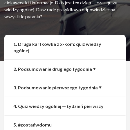
ciekawostki i informacje. Dziś jest ten dzień — czas quizu
wiedzy ogólnej. Dasz radę prawidłowo odpowiedzieć na
wszystkie pytania?
1. Druga kartkówka z x-kom: quiz wiedzy
ogólnej
2. Podsumowanie drugiego tygodnia
3. Podsumowanie pierwszego tygodnia
4. Quiz wiedzy ogólnej — tydzień pierwszy
Udostępnij
Udostępnij
5. #zostańwdomu