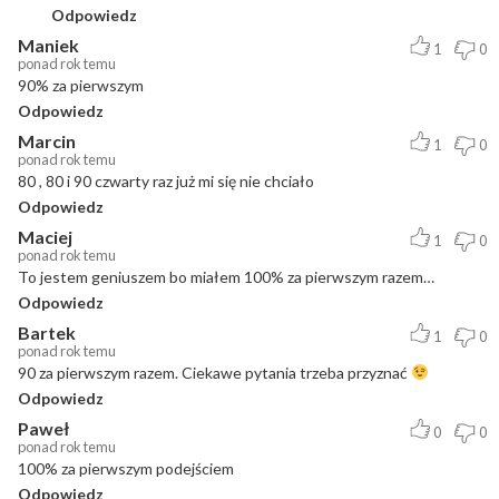
Odpowiedz
Maniek
1
0
ponad rok temu
90% za pierwszym
Odpowiedz
Marcin
1
0
ponad rok temu
80 , 80 i 90 czwarty raz już mi się nie chciało
Odpowiedz
Maciej
1
0
ponad rok temu
To jestem geniuszem bo miałem 100% za pierwszym razem…
Odpowiedz
Bartek
1
0
ponad rok temu
90 za pierwszym razem. Ciekawe pytania trzeba przyznać
Odpowiedz
Paweł
0
0
ponad rok temu
100% za pierwszym podejściem
Odpowiedz