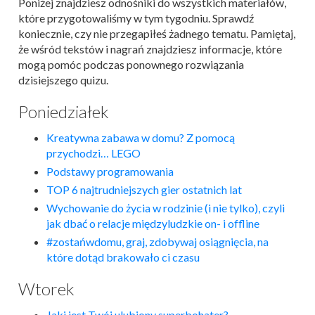
Poniżej znajdziesz odnośniki do wszystkich materiałów,
które przygotowaliśmy w tym tygodniu. Sprawdź
koniecznie, czy nie przegapiłeś żadnego tematu. Pamiętaj,
że wśród tekstów i nagrań znajdziesz informacje, które
mogą pomóc podczas ponownego rozwiązania
dzisiejszego quizu.
Poniedziałek
Kreatywna zabawa w domu? Z pomocą
przychodzi… LEGO
Podstawy programowania
TOP 6 najtrudniejszych gier ostatnich lat
Wychowanie do życia w rodzinie (i nie tylko), czyli
jak dbać o relacje międzyludzkie on- i offline
#zostańwdomu, graj, zdobywaj osiągnięcia, na
które dotąd brakowało ci czasu
Wtorek
Jaki jest Twój ulubiony superbohater?