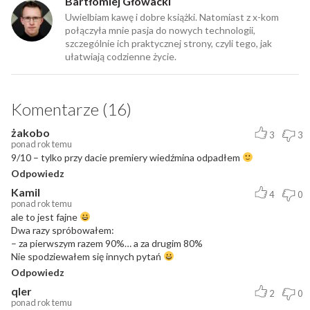
Bartłomiej Głowacki
Uwielbiam kawę i dobre książki. Natomiast z x-kom
połączyła mnie pasja do nowych technologii,
szczególnie ich praktycznej strony, czyli tego, jak
ułatwiają codzienne życie.
Komentarze (16)
żakobo
3
3
ponad rok temu
9/10 – tylko przy dacie premiery wiedźmina odpadłem
Odpowiedz
Kamil
4
0
ponad rok temu
ale to jest fajne
Dwa razy spróbowałem:
– za pierwszym razem 90%… a za drugim 80%
Nie spodziewałem się innych pytań
Odpowiedz
qler
2
0
ponad rok temu