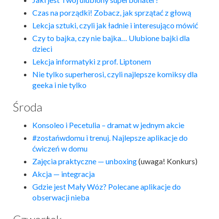
Czas na porządki! Zobacz, jak sprzątać z głową
Lekcja sztuki, czyli jak ładnie i interesująco mówić
Czy to bajka, czy nie bajka… Ulubione bajki dla
dzieci
Lekcja informatyki z prof. Liptonem
Nie tylko superherosi, czyli najlepsze komiksy dla
geeka i nie tylko
Środa
Konsoleo i Pecetulia – dramat w jednym akcie
#zostańwdomu i trenuj. Najlepsze aplikacje do
ćwiczeń w domu
Zajęcia praktyczne — unboxing
(uwaga! Konkurs)
Akcja — integracja
Gdzie jest Mały Wóz? Polecane aplikacje do
obserwacji nieba