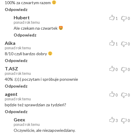
100% za czwartym razem
Odpowiedz
Hubert
1
0
ponad rok temu
Ale czekam na czwartek
Odpowiedz
Aśka
1
0
ponad rok temu
8/10 czyli bardzo dobry
Odpowiedz
T.ASZ
0
0
ponad rok temu
40% :(:(:( poczytam i spróbuje ponownie
Odpowiedz
agent
0
0
ponad rok temu
będzie też sprawdzian za tydzień?
Odpowiedz
Geex
3
0
ponad rok temu
Oczywiście, ale niezapowiedziany.