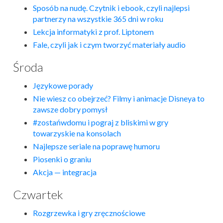
Sposób na nudę. Czytnik i ebook, czyli najlepsi
partnerzy na wszystkie 365 dni w roku
Lekcja informatyki z prof. Liptonem
Fale, czyli jak i czym tworzyć materiały audio
Środa
Językowe porady
Nie wiesz co obejrzeć? Filmy i animacje Disneya to
zawsze dobry pomysł
#zostańwdomu i pograj z bliskimi w gry
towarzyskie na konsolach
Najlepsze seriale na poprawę humoru
Piosenki o graniu
Akcja — integracja
Czwartek
Rozgrzewka i gry zręcznościowe