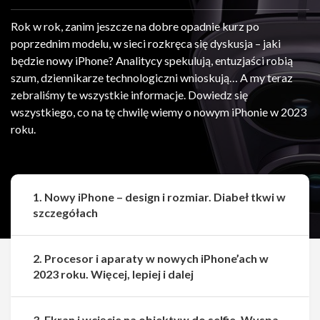
Rok w rok, zanim jeszcze na dobre opadnie kurz po
poprzednim modelu, w sieci rozkręca się dyskusja – jaki
będzie nowy iPhone? Analitycy spekulują, entuzjaści robią
szum, dziennikarze technologiczni wnioskują… A my teraz
zebraliśmy te wszystkie informacje. Dowiedz się
wszystkiego, co na tę chwilę wiemy o nowym iPhonie w 2023
roku.
1. Nowy iPhone – design i rozmiar. Diabeł tkwi w
szczegółach
2. Procesor i aparaty w nowych iPhone’ach w
2023 roku. Więcej, lepiej i dalej
3. Ekran i wcięcie na obiektyw do selfie. Wyspa