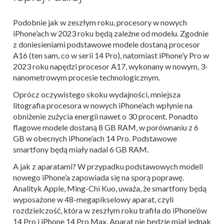
Podobnie jak w zeszłym roku, procesory w nowych
iPhone’ach w 2023 roku będą zależne od modelu. Zgodnie
z doniesieniami podstawowe modele dostaną procesor
A16 (ten sam, co w serii 14 Pro), natomiast iPhone’y Pro w
2023 roku napędzi procesor A17, wykonany w nowym, 3-
nanometrowym procesie technologicznym.
Oprócz oczywistego skoku wydajności, mniejsza
litografia procesora w nowych iPhone’ach wpłynie na
obniżenie zużycia energii nawet o 30 procent. Ponadto
flagowe modele dostaną 8 GB RAM, w porównaniu z 6
GB w obecnych iPhone’ach 14 Pro. Podstawowe
smartfony będą miały nadal 6 GB RAM.
A jak z aparatami? W przypadku podstawowych modeli
nowego iPhone’a zapowiada się na sporą poprawę.
Analityk Apple, Ming-Chi Kuo, uważa, że smartfony będą
wyposażone w 48-megapikselowy aparat, czyli
rozdzielczość, która w zeszłym roku trafiła do iPhone’ów
14 Pro i iPhone 14 Pro Max. Aparat nie będzie miał jednak