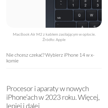
MacBook Air M2 z kablem zasilającym w oplocie.
Źródło: Apple
Nie chcesz czekać? Wybierz iPhone 14 w x-
komie
Procesor i aparaty w nowych
iPhone’ach w 2023 roku. Więcej,
lepiej i dalej