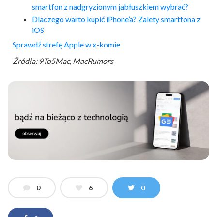
smartfon z nadgryzionym jabłuszkiem wybrać?
Dlaczego warto kupić iPhone’a? Zalety smartfona z
iOS
Sprawdź strefę Apple w x-komie
Źródła: 9To5Mac, MacRumors
0
6
0