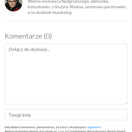
Wierny wyznawca Nadgryzionego Jabłuszka,
konsolowiec z drużyny Xboksa, sezonowy pecetowiec,
a na dodatek muzykolog.
Komentarze (0)
Gdy dodasz komentarz, potwierdzasz, że znasz i akceptujesz
regulamin
.
Administratorem danych jest x-kom sp. z o.o. w Częstochowie. Potrzebujemy Twoich danych,