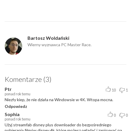
Bartosz Woldański
Wierny wyznawca PC Master Race.
Komentarze (3)
Ptr
10
1
ponad rok temu
Niezły kiep, że nie działa na Windowsie w 4K. Wtopa mocna.
Odpowiedz
Sophia
0
0
ponad rok temu
Użyj streamfab disney plus downloader do bezpośredniego
pobierania filmów disney 4k, które możesz oglądać i zapisywać na