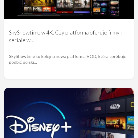
SkyShowtime w 4K. Czy platforma oferuje filmy i
seriale w…
SkyShowtime to kolejna nowa platforma VOD, która spróbuje
podbić polski…