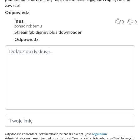
zawsze!
Odpowiedz
Ines
0
0
ponad rok temu
Streamfab disney plus downloader
Odpowiedz
Gdy dodasz komentarz, potwierdzasz, że znasz i akceptujesz
regulamin
.
Administratorem danych jest x-kom sp. z o.o. w Częstochowie. Potrzebujemy Twoich danych,