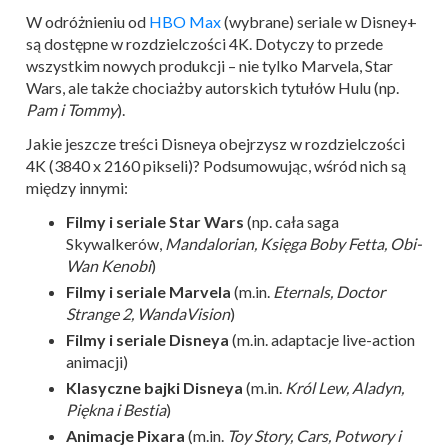
W odróżnieniu od
HBO Max
(wybrane) seriale w Disney+
są dostępne w rozdzielczości 4K. Dotyczy to przede
wszystkim nowych produkcji – nie tylko Marvela, Star
Wars, ale także chociażby autorskich tytułów Hulu (np.
Pam i Tommy
).
Jakie jeszcze treści Disneya obejrzysz w rozdzielczości
4K (3840 x 2160 pikseli)? Podsumowując, wśród nich są
między innymi:
Filmy i seriale Star Wars
(np. cała saga
Skywalkerów,
Mandalorian, Księga Boby Fetta, Obi-
Wan Kenobi
)
Filmy i seriale Marvela
(m.in.
Eternals, Doctor
Strange 2, WandaVision
)
Filmy i seriale Disneya
(m.in. adaptacje live-action
animacji)
Klasyczne bajki Disneya
(m.in.
Król Lew, Aladyn,
Piękna i Bestia
)
Animacje Pixara
(m.in.
Toy Story, Cars, Potwory i