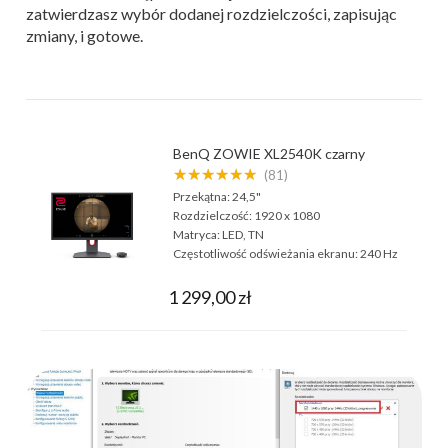
zatwierdzasz wybór dodanej rozdzielczości, zapisując
zmiany, i gotowe.
BenQ ZOWIE XL2540K czarny
★★★★★★
(81)
Przekątna:
24,5"
Rozdzielczość:
1920 x 1080
Matryca:
LED, TN
Częstotliwość odświeżania ekranu:
240 Hz
1 299,00 zł