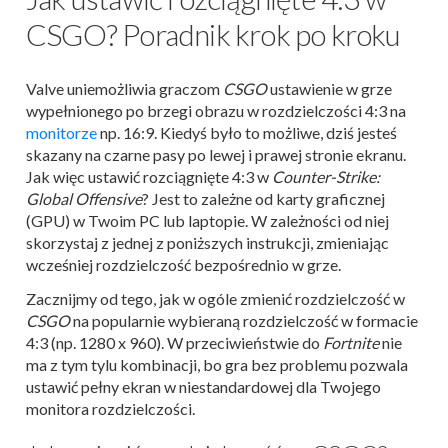
CSGO? Poradnik krok po kroku
Valve uniemożliwia graczom
CSGO
ustawienie w grze
wypełnionego po brzegi obrazu w rozdzielczości 4:3 na
monitorze
np. 16:9. Kiedyś było to możliwe, dziś jesteś
skazany na czarne pasy po lewej i prawej stronie ekranu.
Jak więc ustawić rozciągnięte 4:3 w
Counter-Strike:
Global Offensive
? Jest to zależne od karty graficznej
(GPU) w Twoim PC lub laptopie. W zależności od niej
skorzystaj z jednej z poniższych instrukcji, zmieniając
wcześniej rozdzielczość bezpośrednio w grze.
Zacznijmy od tego, jak w ogóle zmienić rozdzielczość w
CSGO
na popularnie wybieraną rozdzielczość w formacie
4:3 (np. 1280 x 960). W przeciwieństwie do
Fortnite
nie
ma z tym tylu kombinacji, bo gra bez problemu pozwala
ustawić pełny ekran w niestandardowej dla Twojego
monitora rozdzielczości.