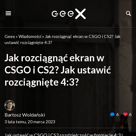
Geex
»
Wiadomości
»
Jak rozciągnąć ekran w CSGO i CS2? Jak
ustawić rozciągnięte 4:3?
Jak rozciągnąć ekran w
CSGO i CS2? Jak ustawić
rozciągnięte 4:3?
Bartosz Woldański
6
6
3 lata temu, 20 marca 2023
Jak ustawić w CSGO i CS2 rozdzielczość w formacie 4:3 i