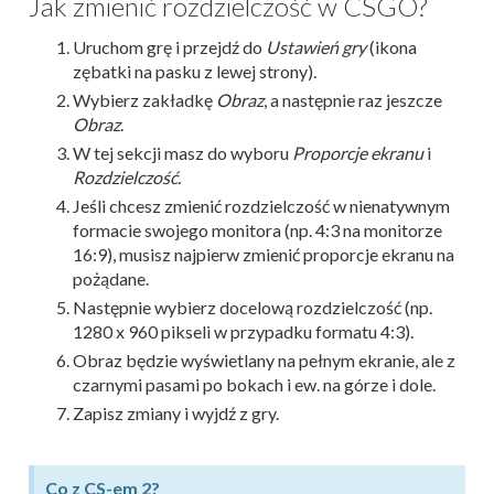
Jak zmienić rozdzielczość w CSGO?
Uruchom grę i przejdź do
Ustawień gry
(ikona
zębatki na pasku z lewej strony).
Wybierz zakładkę
Obraz
, a następnie raz jeszcze
Obraz
.
W tej sekcji masz do wyboru
Proporcje ekranu
i
Rozdzielczość.
Jeśli chcesz zmienić rozdzielczość w nienatywnym
formacie swojego monitora (np. 4:3 na monitorze
16:9), musisz najpierw zmienić proporcje ekranu na
pożądane.
Następnie wybierz docelową rozdzielczość (np.
1280 x 960 pikseli w przypadku formatu 4:3).
Obraz będzie wyświetlany na pełnym ekranie, ale z
czarnymi pasami po bokach i ew. na górze i dole.
Zapisz zmiany i wyjdź z gry.
Co z CS-em 2?