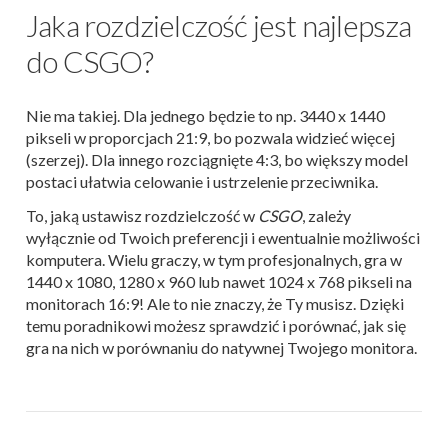
Jaka rozdzielczość jest najlepsza
do CSGO?
Nie ma takiej. Dla jednego będzie to np. 3440 x 1440
pikseli w proporcjach 21:9, bo pozwala widzieć więcej
(szerzej). Dla innego rozciągnięte 4:3, bo większy model
postaci ułatwia celowanie i ustrzelenie przeciwnika.
To, jaką ustawisz rozdzielczość w
CSGO
, zależy
wyłącznie od Twoich preferencji i ewentualnie możliwości
komputera. Wielu graczy, w tym profesjonalnych, gra w
1440 x 1080, 1280 x 960 lub nawet 1024 x 768 pikseli na
monitorach 16:9! Ale to nie znaczy, że Ty musisz. Dzięki
temu poradnikowi możesz sprawdzić i porównać, jak się
gra na nich w porównaniu do natywnej Twojego monitora.