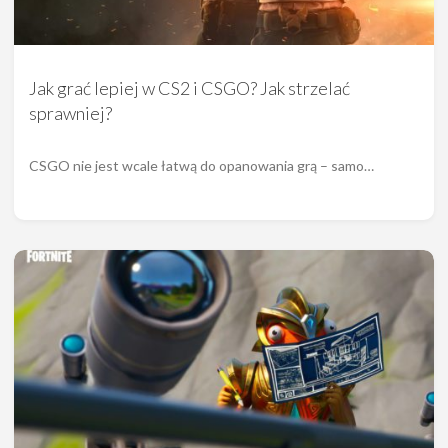
Jak grać lepiej w CS2 i CSGO? Jak strzelać
sprawniej?
CSGO nie jest wcale łatwą do opanowania grą – samo…