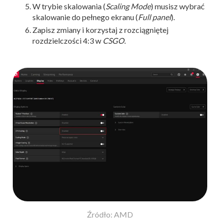
W trybie skalowania (
Scaling Mode
) musisz wybrać
skalowanie do pełnego ekranu (
Full panel
).
Zapisz zmiany i korzystaj z rozciągniętej
rozdzielczości 4:3 w
CSGO
.
Źródło: AMD