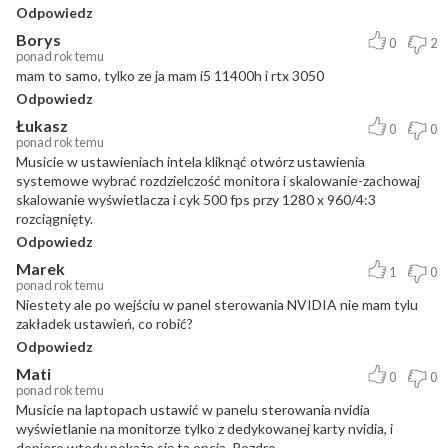
Odpowiedz
Borys
0
2
ponad rok temu
mam to samo, tylko ze ja mam i5 11400h i rtx 3050
Odpowiedz
Łukasz
0
0
ponad rok temu
Musicie w ustawieniach intela kliknąć otwórz ustawienia
systemowe wybrać rozdzielczość monitora i skalowanie-zachowaj
skalowanie wyświetlacza i cyk 500 fps przy 1280 x 960/4:3
rozciągnięty.
Odpowiedz
Marek
1
0
ponad rok temu
Niestety ale po wejściu w panel sterowania NVIDIA nie mam tylu
zakładek ustawień, co robić?
Odpowiedz
Mati
0
0
ponad rok temu
Musicie na laptopach ustawić w panelu sterowania nvidia
wyświetlanie na monitorze tylko z dedykowanej karty nvidia, i
dopiero wtedy pokaże się ta opcja. Pozdro