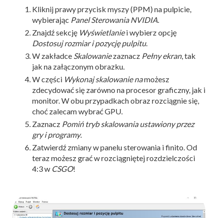
Kliknij prawy przycisk myszy (PPM) na pulpicie,
wybierając
Panel Sterowania NVIDIA
.
Znajdź sekcję
Wyświetlanie
i wybierz opcję
Dostosuj rozmiar i pozycję pulpitu
.
W zakładce
Skalowanie
zaznacz
Pełny ekran
, tak
jak na załączonym obrazku.
W części
Wykonaj skalowanie na
możesz
zdecydować się zarówno na procesor graficzny, jak i
monitor. W obu przypadkach obraz rozciągnie się,
choć zalecam wybrać GPU.
Zaznacz
Pomiń tryb skalowania ustawiony przez
gry i programy
.
Zatwierdź zmiany w panelu sterowania i finito. Od
teraz możesz grać w rozciągniętej rozdzielczości
4:3 w
CSGO
!