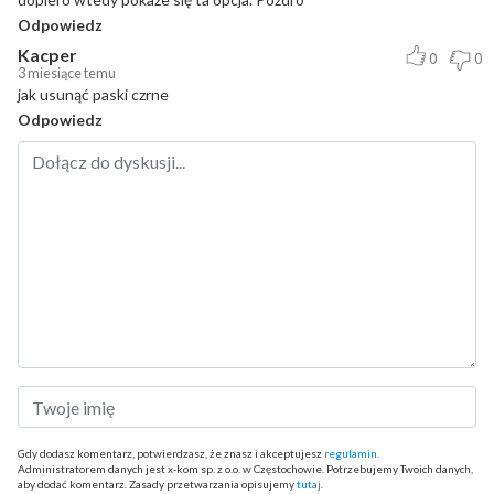
Odpowiedz
Kacper
0
0
3 miesiące temu
jak usunąć paski czrne
Odpowiedz
Gdy dodasz komentarz, potwierdzasz, że znasz i akceptujesz
regulamin
.
Administratorem danych jest x-kom sp. z o.o. w Częstochowie. Potrzebujemy Twoich danych,
aby dodać komentarz. Zasady przetwarzania opisujemy
tutaj
.