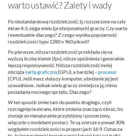
warto ustawić? Zalety i wady
Po niestandardową rozdzielczość, tj. rozszerzone na cały
ekran 4:3, sięga wielu (profesjonalnych) graczy. Czy warto
i ewentualnie dlaczego? Z czego wynika popularność
rozdzielczości typu 1280 x 960 pikseli?
Po pierwsze, niższa rozdzielczość przekłada się na
wyższą liczbę klatek (fps), niższe opóźnienia i generalnie
lepszą responsywność. Niższa rozdzielczość mniej
obciąża
kartę graficzną
(GPU), a bardziej –
procesor
(CPU). Jeśli masz słabszy komputer, obniżenie jej jest
uzasadnione. Jednak wielu graczy zmniejsza ją, mimo
posiadania mocnego sprzętu. Dlaczego?
W ten sposób zmierzam do punktu drugiego, czyli
rozciągnięcia ekranu, które zmienia znacząco obraz, bo
zostaje on nienaturalnie przybliżony i poszerzony,
włącznie z modelami postaci. Te są szersze o ponad 30%
względem rozdzielczości w proporcjach 16:9. Oznacza
to, że (przynajmniej teoretycznie) łatwiej taki cel trafić.