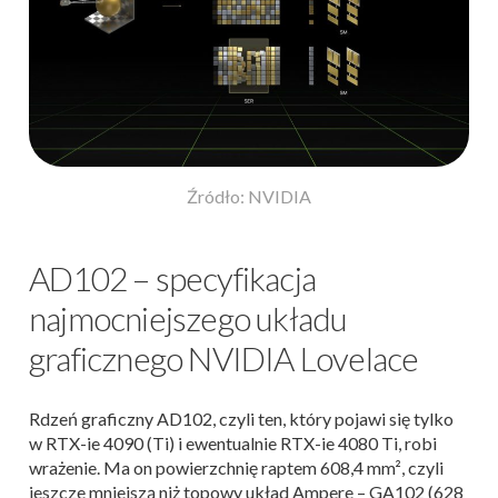
Źródło: NVIDIA
AD102 – specyfikacja
najmocniejszego układu
graficznego NVIDIA Lovelace
Rdzeń graficzny AD102, czyli ten, który pojawi się tylko
w RTX-ie 4090 (Ti) i ewentualnie RTX-ie 4080 Ti, robi
wrażenie. Ma on powierzchnię raptem 608,4 mm², czyli
jeszcze mniejszą niż topowy układ Ampere – GA102 (628