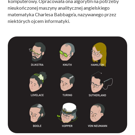
komputerowy. Opracowała ona algorytm na potrzeby
nieukończonej maszyny analitycznej angielskiego
matematyka Charlesa Babbage’a, nazywanego przez
niektórych ojcem informatyki.