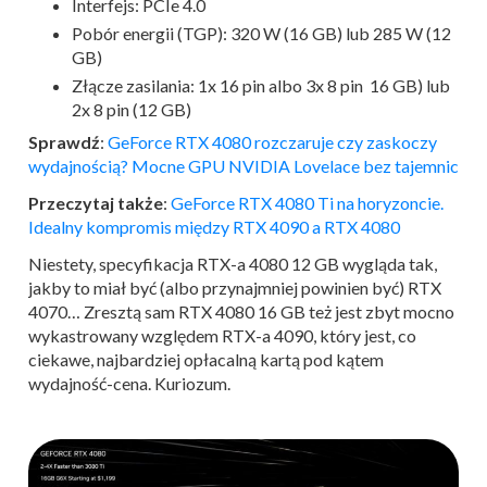
Interfejs: PCIe 4.0
Pobór energii (TGP): 320 W (16 GB) lub 285 W (12
GB)
Złącze zasilania: 1x 16 pin albo 3x 8 pin 16 GB) lub
2x 8 pin (12 GB)
Sprawdź
:
GeForce RTX 4080 rozczaruje czy zaskoczy
wydajnością? Mocne GPU NVIDIA Lovelace bez tajemnic
Przeczytaj także
:
GeForce RTX 4080 Ti na horyzoncie.
Idealny kompromis między RTX 4090 a RTX 4080
Niestety, specyfikacja RTX-a 4080 12 GB wygląda tak,
jakby to miał być (albo przynajmniej powinien być) RTX
4070… Zresztą sam RTX 4080 16 GB też jest zbyt mocno
wykastrowany względem RTX-a 4090, który jest, co
ciekawe, najbardziej opłacalną kartą pod kątem
wydajność-cena. Kuriozum.