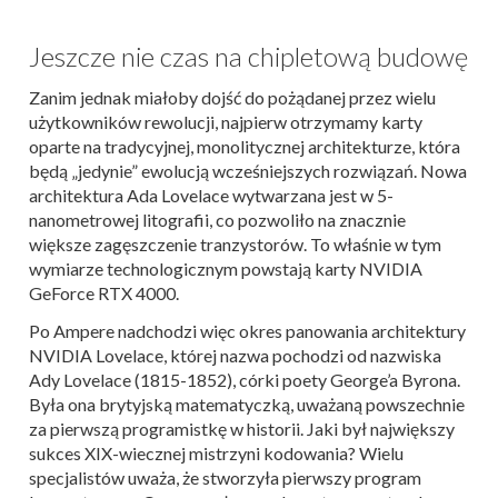
Jeszcze nie czas na chipletową budowę
Zanim jednak miałoby dojść do pożądanej przez wielu
użytkowników rewolucji, najpierw otrzymamy karty
oparte na tradycyjnej, monolitycznej architekturze, która
będą „jedynie” ewolucją wcześniejszych rozwiązań. Nowa
architektura Ada Lovelace wytwarzana jest w 5-
nanometrowej litografii, co pozwoliło na znacznie
większe zagęszczenie tranzystorów. To właśnie w tym
wymiarze technologicznym powstają karty NVIDIA
GeForce RTX 4000.
Po Ampere nadchodzi więc okres panowania architektury
NVIDIA Lovelace, której nazwa pochodzi od nazwiska
Ady Lovelace (1815-1852), córki poety George’a Byrona.
Była ona brytyjską matematyczką, uważaną powszechnie
za pierwszą programistkę w historii. Jaki był największy
sukces XIX-wiecznej mistrzyni kodowania? Wielu
specjalistów uważa, że stworzyła pierwszy program