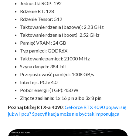
Jednostki ROP: 192
Rdzenie RT: 128
Rdzenie Tensor: 512
Taktowanie rdzenia (bazowe): 2,23 GHz
Taktowanie rdzenia (boost): 2,52 GHz
Pamięć VRAM: 24 GB
Typ pamięci: GDDR6X
Taktowanie pamięci: 21000 MHz
Szyna danych: 384-bit
Przepustowość pamięci: 1008 GB/s
Interfejs: PCIe 4.0
Pobór energii (TGP): 450 W
Złącze zasilania: 1x 16 pin albo 3x 8 pin
Poznaj bliżej RTX-a 4090
:
GeForce RTX 4090 pojawi się
już w lipcu? Specyfikacja może nie być tak imponująca