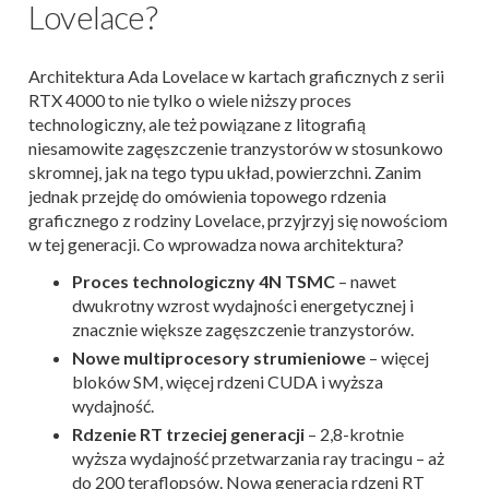
Lovelace?
Architektura Ada Lovelace w kartach graficznych z serii
RTX 4000 to nie tylko o wiele niższy proces
technologiczny, ale też powiązane z litografią
niesamowite zagęszczenie tranzystorów w stosunkowo
skromnej, jak na tego typu układ, powierzchni. Zanim
jednak przejdę do omówienia topowego rdzenia
graficznego z rodziny Lovelace, przyjrzyj się nowościom
w tej generacji. Co wprowadza nowa architektura?
Proces technologiczny 4N TSMC
– nawet
dwukrotny wzrost wydajności energetycznej i
znacznie większe zagęszczenie tranzystorów.
Nowe multiprocesory strumieniowe
– więcej
bloków SM, więcej rdzeni CUDA i wyższa
wydajność.
Rdzenie RT trzeciej generacji
– 2,8-krotnie
wyższa wydajność przetwarzania ray tracingu – aż
do 200 teraflopsów. Nowa generacja rdzeni RT