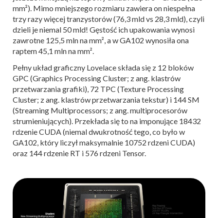
mm²). Mimo mniejszego rozmiaru zawiera on niespełna
trzy razy więcej tranzystorów (76,3 mld vs 28,3 mld), czyli
dzieli je niemal 50 mld! Gęstość ich upakowania wynosi
zawrotne 125,5 mln na mm², a w GA102 wynosiła ona
raptem 45,1 mln na mm².
Pełny układ graficzny Lovelace składa się z 12 bloków
GPC (Graphics Processing Cluster; z ang. klastrów
przetwarzania grafiki), 72 TPC (Texture Processing
Cluster; z ang. klastrów przetwarzania tekstur) i 144 SM
(Streaming Multiprocessors; z ang. multiprocesorów
strumieniujących). Przekłada się to na imponujące 18432
rdzenie CUDA (niemal dwukrotność tego, co było w
GA102, który liczył maksymalnie 10752 rdzeni CUDA)
oraz 144 rdzenie RT i 576 rdzeni Tensor.