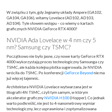
W związku z tym, gdy żegnamy układy Ampere (GA102,
GA104, GA106), witamy Lovelace (AD102, AD103,
AD104). Tyle słowem wstępu – co wiemy o kartach
graficznych NVIDIA GeForce RTX 4000?
NVIDIA Ada Lovelace w 4 nm czy 5
nm? Samsung czy TSMC?
Początkowo nie było jasne, czy nowe karty GeForce RTX
4000 wykorzystają proces technologiczny Samsunga czy
TSMC, ale każda kolejna plotka sugerowała, że NVIDIA
wróciła do TSMC. Po konferencji
GeForce Beyond
nie ma
już więcej tajemnic.
Architektura NVIDIA Lovelace wytwarzana jest w
litografii 4N TSMC, czyli tym samym, w którym
akcelerator graficzny
NVIDIA H100
(Hopper). Co jednak
warto podkreślić, nie jest to 4-nanometrowy wymiar
technologiczny, lecz usprawniona i zoptymalizowana