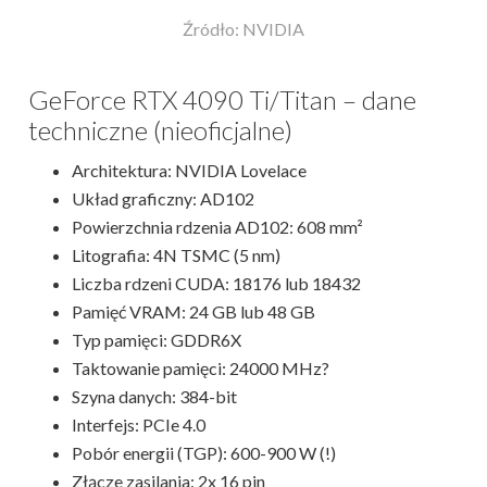
Źródło: NVIDIA
GeForce RTX 4090 Ti/Titan – dane
techniczne (nieoficjalne)
Architektura: NVIDIA Lovelace
Układ graficzny: AD102
Powierzchnia rdzenia AD102: 608 mm²
Litografia: 4N TSMC (5 nm)
Liczba rdzeni CUDA: 18176 lub 18432
Pamięć VRAM: 24 GB lub 48 GB
Typ pamięci: GDDR6X
Taktowanie pamięci: 24000 MHz?
Szyna danych: 384-bit
Interfejs: PCIe 4.0
Pobór energii (TGP): 600-900 W (!)
Złącze zasilania: 2x 16 pin