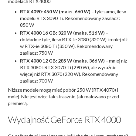
modelach RTX 4000:
RTX 4090: 450 W (maks. 660 W)
– tyle samo, ile w
modelu RTX 3090 Ti. Rekomendowany zasilacz:
850 W
RTX 4080 16 GB: 320 W (maks. 516 W)
–
dokładnie tyle, ile w RTX-ie 3080 (320 W) i mniej niż
w RTX-ie 3080 Ti (350 W). Rekomendowany
zasilacz: 750 W
RTX 4080 12 GB: 285 W (maks. 366 W)
– mniej niż
RTX 3080 i RTX 3070 Ti (290 W), ale wyraźnie
więcej niż RTX 3070 (220 W). Rekomendowany
zasilacz: 700 W
Niższe modele mogą mieć pobór 250 W (RTX 4070) i
mniej. Nie jest więc tak strasznie, jak malowano przed
premierą.
Wydajność GeForce RTX 4000
Co najbardziej kręci graczy, jeśli chodzi o karty graficzne?