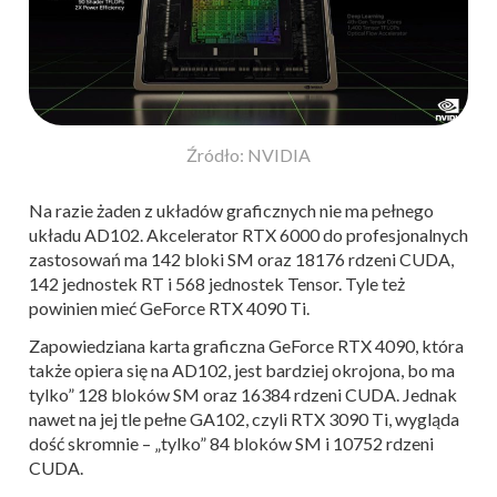
Źródło: NVIDIA
Na razie żaden z układów graficznych nie ma pełnego
układu AD102. Akcelerator RTX 6000 do profesjonalnych
zastosowań ma 142 bloki SM oraz 18176 rdzeni CUDA,
142 jednostek RT i 568 jednostek Tensor. Tyle też
powinien mieć GeForce RTX 4090 Ti.
Zapowiedziana karta graficzna GeForce RTX 4090, która
także opiera się na AD102, jest bardziej okrojona, bo ma
tylko” 128 bloków SM oraz 16384 rdzeni CUDA. Jednak
nawet na jej tle pełne GA102, czyli RTX 3090 Ti, wygląda
dość skromnie – „tylko” 84 bloków SM i 10752 rdzeni
CUDA.