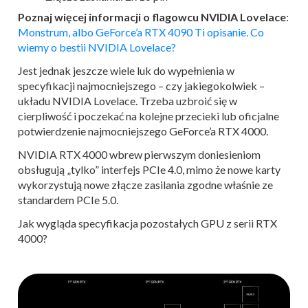
Poznaj więcej informacji o flagowcu NVIDIA Lovelace
:
Monstrum, albo GeForce’a RTX 4090 Ti opisanie. Co
wiemy o bestii NVIDIA Lovelace?
Jest jednak jeszcze wiele luk do wypełnienia w
specyfikacji najmocniejszego – czy jakiegokolwiek –
układu NVIDIA Lovelace. Trzeba uzbroić się w
cierpliwość i poczekać na kolejne przecieki lub oficjalne
potwierdzenie najmocniejszego GeForce’a RTX 4000.
NVIDIA RTX 4000 wbrew pierwszym doniesieniom
obsługują „tylko” interfejs PCIe 4.0, mimo że nowe karty
wykorzystują nowe złącze zasilania zgodne właśnie ze
standardem PCIe 5.0.
Jak wygląda specyfikacja pozostałych GPU z serii RTX
4000?