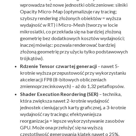
wprowadza też nowe jednostki obliczeniowe: silniki
Opacity Micro-Map (optymalizuje ray tracing;
szybszy rendering złożonych obiektów = wyższa
wydajność w RT) i Micro-Mesh (tworzy w locie
mikrosiatki, co przekłada się na bardziej złożoną
geometrię bez dodatkowych kosztów wydajności;
inaczej mówiąc: pozwala renderować bardziej
złożoną geometrię przy użyciu tylko podstawowych
trójkątów).
Rdzenie Tensor czwartej generacji
– nawet 5-
krotnie wyższa przepustowość przy wykorzystaniu
akceleracji FP8 (8-bitowych obliczeniach
zmiennoprzecinkowych) – aż do 1,32 petaflopsów.
Shader Execution Reordering (SER)
– technika,
która zwiększa nawet 2-krotnie wydajność
jednostek cieniujących karty graficznej, a 3-krotnie
wydajność ray tracingu; efektywniejsza
reorganizacja = lepsze wykorzystywanie zasobów
GPU. Może ona przełożyć się na wyższą
częstotliwość generowania klatek nawet o 25%.