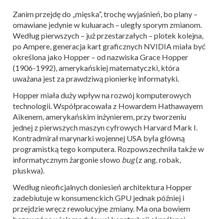
Zanim przejdę do „mięska”, trochę wyjaśnień, bo plany –
omawiane jedynie w kuluarach – uległy sporym zmianom.
Według pierwszych – już przestarzałych – plotek kolejna,
po Ampere, generacja kart graficznych NVIDIA miała być
określona jako Hopper – od nazwiska Grace Hopper
(1906-1992), amerykańskiej matematyczki, która
uważana jest za prawdziwą pionierkę informatyki.
Hopper miała duży wpływ na rozwój komputerowych
technologii. Współpracowała z Howardem Hathawayem
Aikenem, amerykańskim inżynierem, przy tworzeniu
jednej z pierwszych maszyn cyfrowych Harvard Mark I.
Kontradmirał marynarki wojennej USA była główną
programistką tego komputera. Rozpowszechniła także w
informatycznym żargonie słowo
bug
(z ang. robak,
pluskwa).
Według nieoficjalnych doniesień architektura Hopper
zadebiutuje w konsumenckich GPU jednak później i
przejdzie wręcz rewolucyjne zmiany. Ma ona bowiem