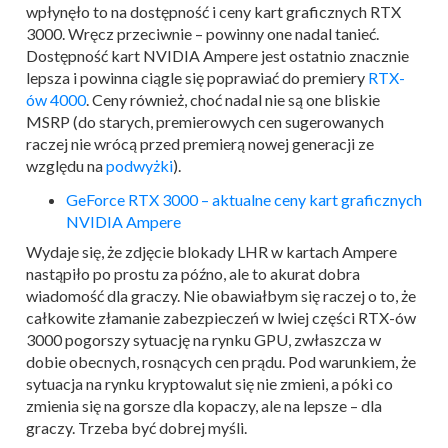
wpłynęło to na dostępność i ceny kart graficznych RTX
3000. Wręcz przeciwnie – powinny one nadal tanieć.
Dostępność kart NVIDIA Ampere jest ostatnio znacznie
lepsza i powinna ciągle się poprawiać do premiery
RTX-
ów 4000
. Ceny również, choć nadal nie są one bliskie
MSRP (do starych, premierowych cen sugerowanych
raczej nie wrócą przed premierą nowej generacji ze
względu na
podwyżki
).
GeForce RTX 3000 – aktualne ceny kart graficznych
NVIDIA Ampere
Wydaje się, że zdjęcie blokady LHR w kartach Ampere
nastąpiło po prostu za późno, ale to akurat dobra
wiadomość dla graczy. Nie obawiałbym się raczej o to, że
całkowite złamanie zabezpieczeń w lwiej części RTX-ów
3000 pogorszy sytuację na rynku GPU, zwłaszcza w
dobie obecnych, rosnących cen prądu. Pod warunkiem, że
sytuacja na rynku kryptowalut się nie zmieni, a póki co
zmienia się na gorsze dla kopaczy, ale na lepsze – dla
graczy. Trzeba być dobrej myśli.