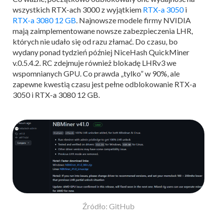
wszystkich RTX-ach 3000 z wyjątkiem
RTX-a 3050
i
RTX-a 3080 12 GB
. Najnowsze modele firmy NVIDIA
mają zaimplementowane nowsze zabezpieczenia LHR,
których nie udało się od razu złamać. Do czasu, bo
wydany ponad tydzień później NiceHash QuickMiner
v.0.5.4.2. RC zdejmuje również blokadę LHRv3 we
wspomnianych GPU. Co prawda „tylko” w 90%, ale
zapewne kwestią czasu jest pełne odblokowanie RTX-a
3050 i RTX-a 3080 12 GB.
Źródło: GitHub