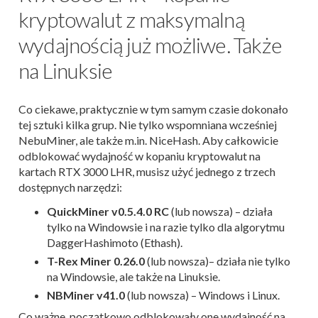
kryptowalut z maksymalną
wydajnością już możliwe. Także
na Linuksie
Co ciekawe, praktycznie w tym samym czasie dokonało
tej sztuki kilka grup. Nie tylko wspomniana wcześniej
NebuMiner, ale także m.in. NiceHash. Aby całkowicie
odblokować wydajność w kopaniu kryptowalut na
kartach RTX 3000 LHR, musisz użyć jednego z trzech
dostępnych narzędzi:
QuickMiner v0.5.4.0 RC
(lub nowsza) – działa
tylko na Windowsie i na razie tylko dla algorytmu
DaggerHashimoto (Ethash).
T-Rex Miner 0.26.0
(lub nowsza)– działa nie tylko
na Windowsie, ale także na Linuksie.
NBMiner v41.0
(lub nowsza) – Windows i Linux.
Co ważne, początkowo odblokowały one wydajność na