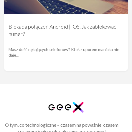
Blokada połączeń Android | iOS. Jak zablokować
numer?
Masz dość nękających telefonów? Ktoś z uporem maniaka nie
daje…
O tym, co technologiczne – czasem na poważnie, czasem
z przymrużeniem oka, ale zawsze rzeczowo i