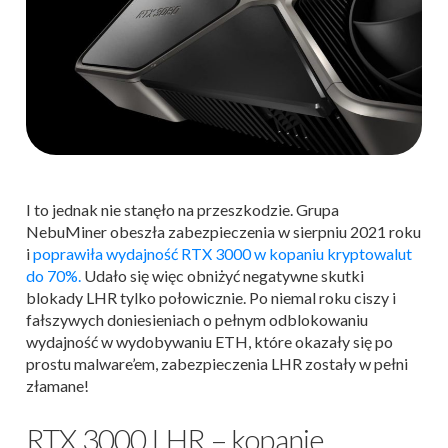
I to jednak nie stanęło na przeszkodzie. Grupa
NebuMiner obeszła zabezpieczenia w sierpniu 2021 roku
i
poprawiła wydajność RTX 3000 w kopaniu kryptowalut
do 70%.
Udało się więc obniżyć negatywne skutki
blokady LHR tylko połowicznie. Po niemal roku ciszy i
fałszywych doniesieniach o pełnym odblokowaniu
wydajność w wydobywaniu ETH, które okazały się po
prostu malware’em, zabezpieczenia LHR zostały w pełni
złamane!
RTX 3000 LHR – kopanie