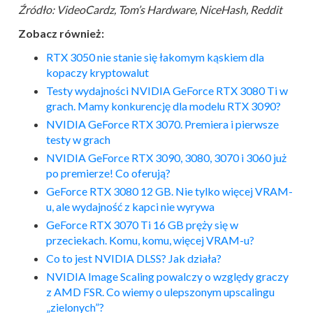
Źródło: VideoCardz, Tom’s Hardware, NiceHash, Reddit
Zobacz również:
RTX 3050 nie stanie się łakomym kąskiem dla
kopaczy kryptowalut
Testy wydajności NVIDIA GeForce RTX 3080 Ti w
grach. Mamy konkurencję dla modelu RTX 3090?
NVIDIA GeForce RTX 3070. Premiera i pierwsze
testy w grach
NVIDIA GeForce RTX 3090, 3080, 3070 i 3060 już
po premierze! Co oferują?
GeForce RTX 3080 12 GB. Nie tylko więcej VRAM-
u, ale wydajność z kapci nie wyrywa
GeForce RTX 3070 Ti 16 GB pręży się w
przeciekach. Komu, komu, więcej VRAM-u?
Co to jest NVIDIA DLSS? Jak działa?
NVIDIA Image Scaling powalczy o względy graczy
z AMD FSR. Co wiemy o ulepszonym upscalingu
„zielonych”?