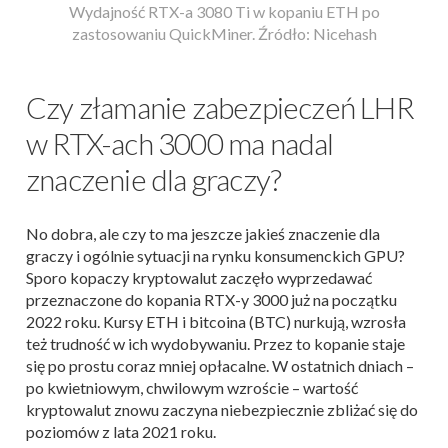
Wydajność RTX-a 3080 Ti w kopaniu ETH po
zastosowaniu QuickMiner. Źródło: Nicehash
Czy złamanie zabezpieczeń LHR
w RTX-ach 3000 ma nadal
znaczenie dla graczy?
No dobra, ale czy to ma jeszcze jakieś znaczenie dla
graczy i ogólnie sytuacji na rynku konsumenckich GPU?
Sporo kopaczy kryptowalut zaczęło wyprzedawać
przeznaczone do kopania RTX-y 3000 już na początku
2022 roku. Kursy ETH i bitcoina (BTC) nurkują, wzrosła
też trudność w ich wydobywaniu. Przez to kopanie staje
się po prostu coraz mniej opłacalne. W ostatnich dniach –
po kwietniowym, chwilowym wzroście – wartość
kryptowalut znowu zaczyna niebezpiecznie zbliżać się do
poziomów z lata 2021 roku.