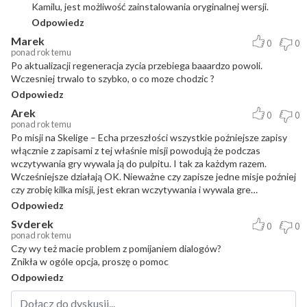
Kamilu, jest możliwość zainstalowania oryginalnej wersji.
Odpowiedz
Marek
0
0
ponad rok temu
Po aktualizacji regeneracja zycia przebiega baaardzo powoli.
Wczesniej trwalo to szybko, o co moze chodzic ?
Odpowiedz
Arek
0
0
ponad rok temu
Po misji na Skelige – Echa przeszłości wszystkie poźniejsze zapisy
włącznie z zapisami z tej właśnie misji powodują że podczas
wczytywania gry wywala ją do pulpitu. I tak za każdym razem.
Wcześniejsze działają OK. Nieważne czy zapisze jedne misje poźniej
czy zrobię kilka misji, jest ekran wczytywania i wywala gre…
Odpowiedz
Svderek
0
0
ponad rok temu
Czy wy też macie problem z pomijaniem dialogów?
Znikła w ogóle opcja, proszę o pomoc
Odpowiedz