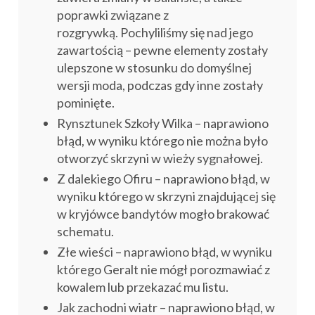
poprawki związane z
rozgrywką. Pochyliliśmy się nad jego
zawartością – pewne elementy zostały
ulepszone w stosunku do domyślnej
wersji moda, podczas gdy inne zostały
pominięte.
Rynsztunek Szkoły Wilka – naprawiono
błąd, w wyniku którego nie można było
otworzyć skrzyni w wieży sygnałowej.
Z dalekiego Ofiru – naprawiono błąd, w
wyniku którego w skrzyni znajdującej się
w kryjówce bandytów mogło brakować
schematu.
Złe wieści – naprawiono błąd, w wyniku
którego Geralt nie mógł porozmawiać z
kowalem lub przekazać mu listu.
Jak zachodni wiatr – naprawiono błąd, w