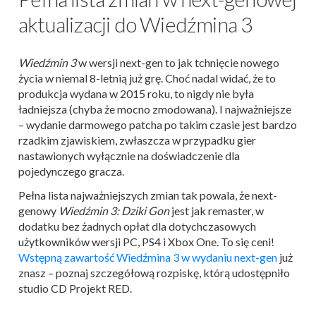
aktualizacji do Wiedźmina 3
Wiedźmin 3
w wersji next-gen to jak tchnięcie nowego
życia w niemal 8-letnią już grę. Choć nadal widać, że to
produkcja wydana w 2015 roku, to nigdy nie była
ładniejsza (chyba że mocno zmodowana). I najważniejsze
– wydanie darmowego patcha po takim czasie jest bardzo
rzadkim zjawiskiem, zwłaszcza w przypadku gier
nastawionych wyłącznie na doświadczenie dla
pojedynczego gracza.
Pełna lista najważniejszych zmian tak powala, że next-
genowy
Wiedźmin 3: Dziki Gon
jest jak remaster, w
dodatku bez żadnych opłat dla dotychczasowych
użytkowników wersji PC, PS4 i Xbox One. To się ceni!
Wstępną zawartość Wiedźmina 3 w wydaniu next-gen
już
znasz – poznaj szczegółową rozpiskę, którą udostępniło
studio CD Projekt RED.