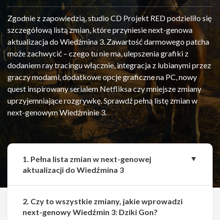
Zgodnie z zapowiedzią, studio CD Projekt RED podzieliło się
szczegółową listą zmian, które przyniesie next-genowa
aktualizacja do Wiedźmina 3. Zawartość darmowego patcha
może zachwycić – czego tu nie ma, ulepszenia grafiki z
dodaniem ray tracingu włącznie, integracja z lubianymi przez
graczy modami, dodatkowe opcje graficzne na PC, nowy
quest inspirowany serialem Netfliksa czy mniejsze zmiany
uprzyjemniające rozgrywkę. Sprawdź pełną listę zmian w
next-genowym Wiedźminie 3.
1. Pełna lista zmian w next-genowej
aktualizacji do Wiedźmina 3
2. Czy to wszystkie zmiany, jakie wprowadzi
Udostępnij
Udostępnij
next-genowy Wiedźmin 3: Dziki Gon?