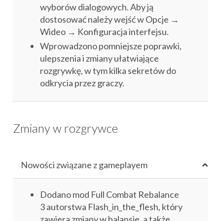
wyborów dialogowych. Aby ją
dostosować należy wejść w Opcje →
Wideo → Konfiguracja interfejsu.
Wprowadzono pomniejsze poprawki,
ulepszenia i zmiany ułatwiające
rozgrywkę, w tym kilka sekretów do
odkrycia przez graczy.
Zmiany w rozgrywce
Nowości związane z gameplayem
Dodano mod Full Combat Rebalance
3 autorstwa Flash_in_the_flesh, który
zawiera zmiany w balansie, a także