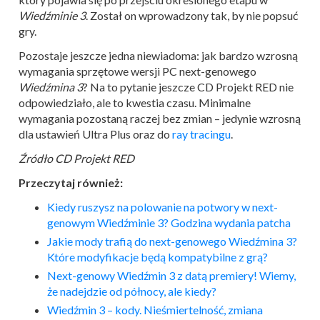
Wiedźminie 3
. Został on wprowadzony tak, by nie popsuć
gry.
Pozostaje jeszcze jedna niewiadoma: jak bardzo wzrosną
wymagania sprzętowe wersji PC next-genowego
Wiedźmina 3
? Na to pytanie jeszcze CD Projekt RED nie
odpowiedziało, ale to kwestia czasu. Minimalne
wymagania pozostaną raczej bez zmian – jedynie wzrosną
dla ustawień Ultra Plus oraz do
ray tracingu
.
Źródło CD Projekt RED
Przeczytaj również:
Kiedy ruszysz na polowanie na potwory w next-
genowym Wiedźminie 3? Godzina wydania patcha
Jakie mody trafią do next-genowego Wiedźmina 3?
Które modyfikacje będą kompatybilne z grą?
Next-genowy Wiedźmin 3 z datą premiery! Wiemy,
że nadejdzie od północy, ale kiedy?
Wiedźmin 3 – kody. Nieśmiertelność, zmiana