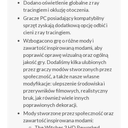
Dodano oświetlenie globalne z ray
tracingiem i okluzję otoczenia.
Gracze PC posiadający kompatybilny
sprzęt zyskają dodatkową opcję odbić i
cieni z ray tracingiem.
Wzbogacono grę o różne mody i
zawartość inspirowaną modami, aby
poprawić oprawę wizualną oraz ogólną
jakość gry. Dodaliśmy kilka ulubionych
przez graczy modów stworzonych przez
społeczność, a także nasze własne
modyfikacje: ulepszenie środowiska i
przerywników filmowych, realistyczny
bruk, jak również wiele innych
poprawionych dekoracji.
Mody stworzone przez społeczność oraz
zawartość inspirowana modami:
The Witcher 3 HD Reworked