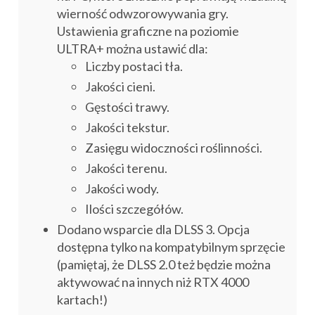
wierność odwzorowywania gry.
Ustawienia graficzne na poziomie
ULTRA+ można ustawić dla:
Liczby postaci tła.
Jakości cieni.
Gęstości trawy.
Jakości tekstur.
Zasięgu widoczności roślinności.
Jakości terenu.
Jakości wody.
Ilości szczegółów.
Dodano wsparcie dla DLSS 3. Opcja
dostępna tylko na kompatybilnym sprzęcie
(pamiętaj, że DLSS 2.0 też będzie można
aktywować na innych niż RTX 4000
kartach!)