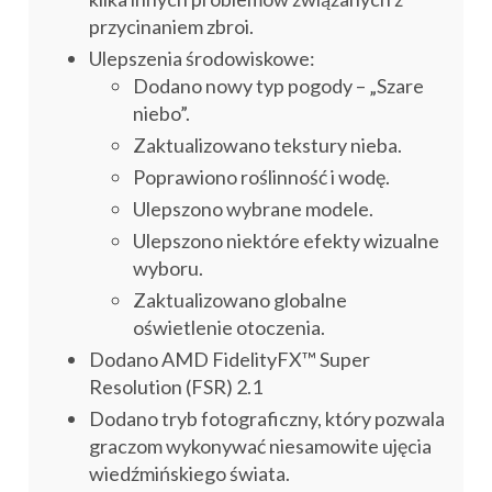
przycinaniem zbroi.
Ulepszenia środowiskowe:
Dodano nowy typ pogody – „Szare
niebo”.
Zaktualizowano tekstury nieba.
Poprawiono roślinność i wodę.
Ulepszono wybrane modele.
Ulepszono niektóre efekty wizualne
wyboru.
Zaktualizowano globalne
oświetlenie otoczenia.
Dodano AMD FidelityFX™ Super
Resolution (FSR) 2.1
Dodano tryb fotograficzny, który pozwala
graczom wykonywać niesamowite ujęcia
wiedźmińskiego świata.