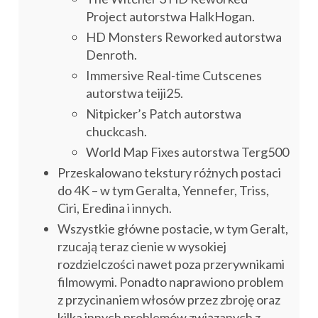
Project autorstwa HalkHogan.
HD Monsters Reworked autorstwa
Denroth.
Immersive Real-time Cutscenes
autorstwa teiji25.
Nitpicker’s Patch autorstwa
chuckcash.
World Map Fixes autorstwa Terg500
Przeskalowano tekstury różnych postaci
do 4K – w tym Geralta, Yennefer, Triss,
Ciri, Eredina i innych.
Wszystkie główne postacie, w tym Geralt,
rzucają teraz cienie w wysokiej
rozdzielczości nawet poza przerywnikami
filmowymi. Ponadto naprawiono problem
z przycinaniem włosów przez zbroję oraz
kilka innych problemów związanych z