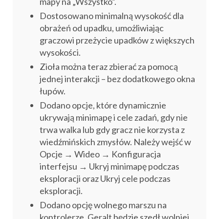
mapy na „Wszystko”.
Dostosowano minimalną wysokość dla
obrażeń od upadku, umożliwiając
graczowi przeżycie upadków z większych
wysokości.
Zioła można teraz zbierać za pomocą
jednej interakcji – bez dodatkowego okna
łupów.
Dodano opcje, które dynamicznie
ukrywają minimapę i cele zadań, gdy nie
trwa walka lub gdy gracz nie korzysta z
wiedźmińskich zmysłów. Należy wejść w
Opcje → Wideo → Konfiguracja
interfejsu → Ukryj minimapę podczas
eksploracji oraz Ukryj cele podczas
eksploracji.
Dodano opcję wolnego marszu na
kontrolerze. Geralt będzie szedł wolniej