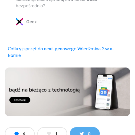
Odkryj sprzęt do next-genowego Wiedźmina 3 w x-
komie
6
1
0