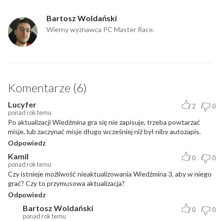
Bartosz Woldański
Wierny wyznawca PC Master Race.
Komentarze (6)
Lucyfer
2
0
ponad rok temu
Po aktualizacji Wiedźmina gra się nie zapisuje, trzeba powtarzać
misje, lub zaczynać misje długo wcześniej niż był niby autozapis.
Odpowiedz
Kamil
0
0
ponad rok temu
Czy istnieje możliwość nieaktualizowania Wiedźmina 3, aby w niego
grać? Czy to przymusowa aktualizacja?
Odpowiedz
Bartosz Woldański
0
0
ponad rok temu