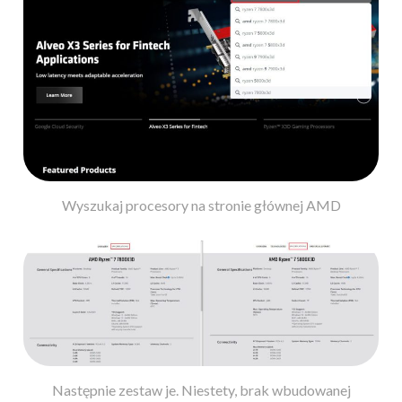
Wyszukaj procesory na stronie głównej AMD
Następnie zestaw je. Niestety, brak wbudowanej