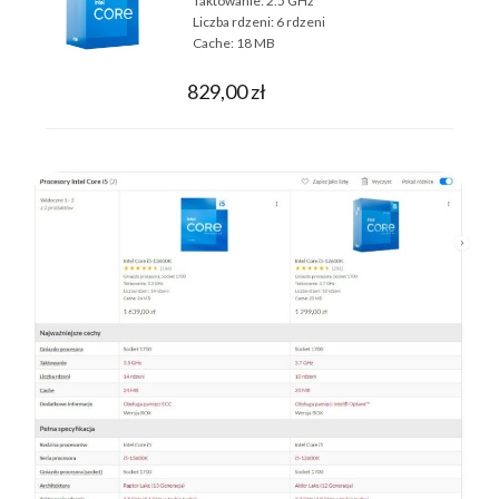
Taktowanie:
2.5 GHz
Liczba rdzeni:
6 rdzeni
Cache:
18 MB
829,00 zł