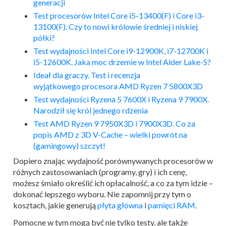
generacji
Test procesorów Intel Core i5-13400(F) i Core i3-
13100(F). Czy to nowi królowie średniej i niskiej
półki?
Test wydajności Intel Core i9-12900K, i7-12700K i
i5-12600K. Jaka moc drzemie w Intel Alder Lake-S?
Ideał dla graczy. Test i recenzja
wyjątkowego procesora AMD Ryzen 7 5800X3D
Test wydajności Ryzena 5 7600X i Ryzena 9 7900X.
Narodził się król jednego rdzenia
Test AMD Ryzen 9 7950X3D i 7900X3D. Co za
popis AMD z 3D V-Cache – wielki powrót na
(gamingowy) szczyt!
Dopiero znając wydajność porównywanych procesorów w
różnych zastosowaniach (programy, gry) i ich cenę,
możesz śmiało określić ich opłacalność, a co za tym idzie –
dokonać lepszego wyboru. Nie zapomnij przy tym o
kosztach, jakie generują
płyta główna
i
pamięci RAM
.
Pomocne w tym mogą być nie tylko testy, ale także