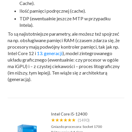
Cache).
Ilość pamięci podręcznej (cache).
TDP (ewentualnie jeszcze MTP w przypadku
Intela).
To są najistotniejsze parametry, ale możesz też spojrzeć
na np. obsługiwane pamięci RAM (czasem zdarza się, że
procesory mają podwójny kontroler pamięci, tak jak np.
Intel Core 12 i
13. generacji
), model zintegrowanego
układu graficznego (ewentualnie: czy procesor w ogóle
ma iGPU) i – z czystej ciekawości – proces litograficzny
(im niższy, tym lepiej). Ten wiąże się z architekturą
(generacją).
Intel Core i5-12400
★★★★★★
(1490)
Gniazdo procesora:
Socket 1700