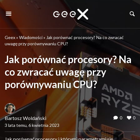
Geex
»
Wiadomości
»
Jak porównać procesory? Na co zwracać
uwagę przy porównywaniu CPU?
Jak porównać procesory? Na
co zwracać uwagę przy
porównywaniu CPU?
Bartosz Woldański
0
0
3 lata temu, 6 kwietnia 2023
Jak porównać procesory i którymi parametrami się