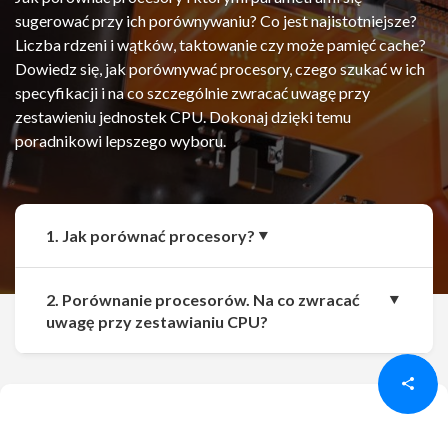
sugerować przy ich porównywaniu? Co jest najistotniejsze?
Liczba rdzeni i wątków, taktowanie czy może pamięć cache?
Dowiedz się, jak porównywać procesory, czego szukać w ich
specyfikacji i na co szczególnie zwracać uwagę przy
zestawieniu jednostek CPU. Dokonaj dzięki temu
poradnikowi lepszego wyboru.
1. Jak porównać procesory?
2. Porównanie procesorów. Na co zwracać
Udostępnij
Udostępnij
uwagę przy zestawianiu CPU?