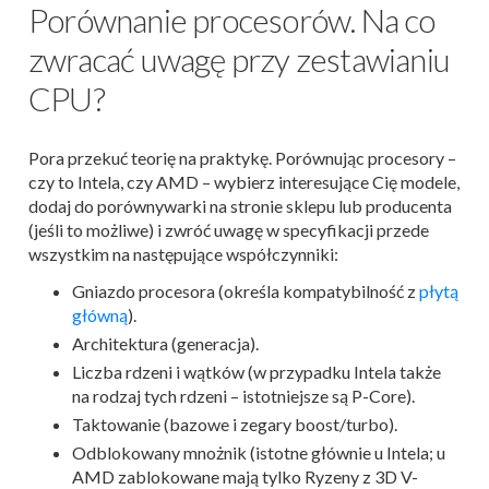
Porównanie procesorów. Na co
zwracać uwagę przy zestawianiu
CPU?
Pora przekuć teorię na praktykę. Porównując procesory –
czy to Intela, czy AMD – wybierz interesujące Cię modele,
dodaj do porównywarki na stronie sklepu lub producenta
(jeśli to możliwe) i zwróć uwagę w specyfikacji przede
wszystkim na następujące współczynniki:
Gniazdo procesora (określa kompatybilność z
płytą
główną
).
Architektura (generacja).
Liczba rdzeni i wątków (w przypadku Intela także
na rodzaj tych rdzeni – istotniejsze są P-Core).
Taktowanie (bazowe i zegary boost/turbo).
Odblokowany mnożnik (istotne głównie u Intela; u
AMD zablokowane mają tylko Ryzeny z 3D V-