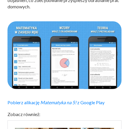
objaśnień, co zdecydowanie przyspieszy odrabianie prac
domowych.
Pobierz alikację
Matematyka na 5!
z Google Play
Zobacz również: