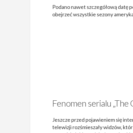
Podano nawet szczegółową datę poj
obejrzeć wszystkie sezony amerykań
Fenomen serialu „The O
Jeszcze przed pojawieniem się inte
telewizji rozśmieszały widzów, któr