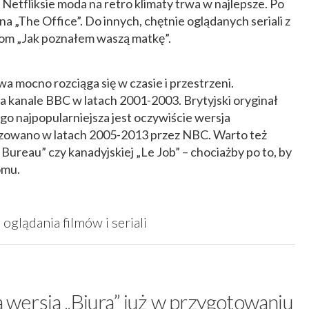
etfliksie moda na retro klimaty trwa w najlepsze. Po
na „The Office”. Do innych, chętnie oglądanych seriali z
tcom „Jak poznałem waszą matkę”.
wa mocno rozciąga się w czasie i przestrzeni.
a kanale BBC w latach 2001-2003. Brytyjski oryginał
go najpopularniejsza jest oczywiście wersja
izowano w latach 2005-2013 przez NBC. Warto też
 Bureau” czy kanadyjskiej „Le Job” – chociażby po to, by
omu.
oglądania filmów i seriali
a wersja „Biura” już w przygotowaniu