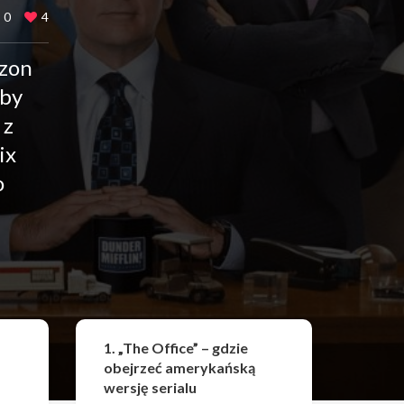
0
4
ezon
 by
 z
ix
o
Udostępnij
1. „The Office” – gdzie
obejrzeć amerykańską
wersję serialu