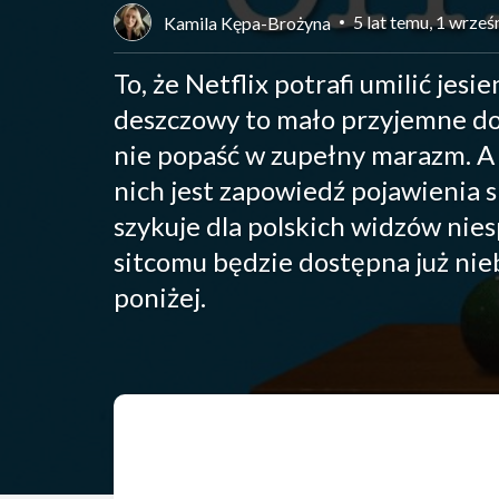
5 lat temu, 1 wrześ
Kamila Kępa-Brożyna
To, że Netflix potrafi umilić je
deszczowy to mało przyjemne doz
nie popaść w zupełny marazm. A
nich jest zapowiedź pojawienia s
szykuje dla polskich widzów ni
sitcomu będzie dostępna już ni
poniżej.