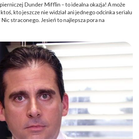
ierniczej Dunder Mifflin – to idealna okazja! A może
toś, kto jeszcze nie widział ani jednego odcinka serialu
 Nic straconego. Jesień to najlepsza pora na