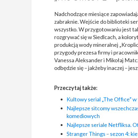
Nadchodzące miesiące zapowiadają 
zabraknie. Wejście do biblioteki se
wszystko. W przygotowaniu jest tak
rozgrywać się w Siedlcach, a kolory
produkcją wody mineralnej „Kroplicz
przygody prezesa firmy i pracowni
Vanessa Aleksander i Mikołaj Matcz
odbędzie się – jakżeby inaczej – jeszc
Przeczytaj także:
Kultowy serial „The Office” w
Najlepsze sitcomy wszechczasó
komediowych
Najlepsze seriale Netfliksa. O
Stranger Things – sezon 4: kie