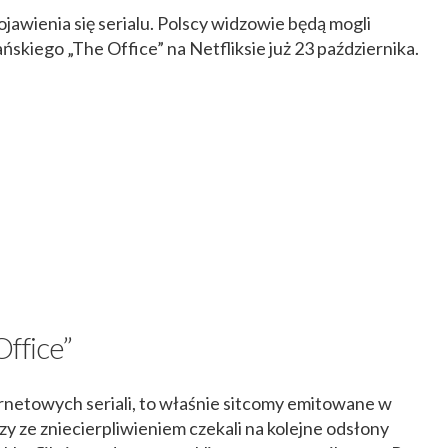
awienia się serialu. Polscy widzowie będą mogli
skiego „The Office” na Netfliksie już 23 października.
ffice”
rnetowych seriali, to właśnie sitcomy emitowane w
zy ze zniecierpliwieniem czekali na kolejne odsłony