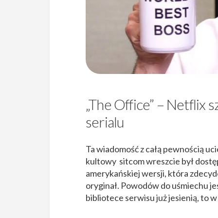
„The Office” – Netflix 
serialu
Ta wiadomość z całą pewnością ucies
kultowy sitcom wreszcie był dostę
amerykańskiej wersji, która zdecy
oryginał. Powodów do uśmiechu jest 
bibliotece serwisu już jesienią, t