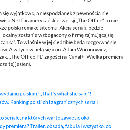
się wyjątkowo, a niespodzianek z pewnością nie
rwisu Netflix amerykańskiej wersji „The Office” to nie
że polski remake sitcomu. Akcja serialu będzie
t lokalny zostanie wzbogacony o firmę zajmującą się
anka”. To właśnie w jej siedzibie będą rozgrywać się
ków. A w tych wcielą się m.in. Adam Woronowicz,
ak. „The Office PL” zagości na Canal+. Wielka premiera
ze tej jesieni.
 wydaniu polskim? „That’s what she said”!
w. Ranking polskich i zagranicznych seriali
to seriale, na których warto zawiesić oko
dy premiera? Trailer, obsada, fabuła i wszystko, co