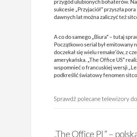
przygód ulubionych bohaterów. Na N
sukcesie „Przyjaciół” przyszła pora 
dawnych lat można zaliczyć też si
A co do samego „Biura” – tutaj spra
Początkowo serial był emitowany n
doczekał się wielu remake’ów, z cze
amerykańska. „The Office US” real
wspomnieć o francuskiej wersji
„
Le
podkreślić światowy fenomen sitc
Sprawdź polecane telewizory do 
„The Office PL” – polsk