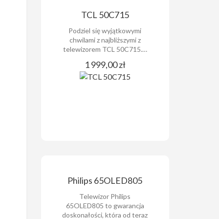
TCL 50C715
Podziel się wyjątkowymi
chwilami z najbliższymi z
telewizorem TCL 50C715.…
1 999,00 zł
Philips 65OLED805
Telewizor Philips
65OLED805 to gwarancja
doskonałości, która od teraz