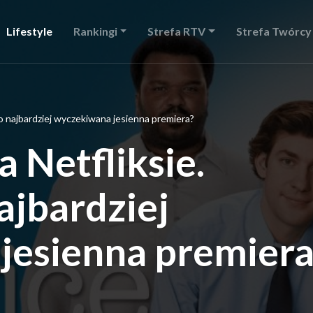
Lifestyle
Rankingi
Strefa RTV
Strefa Twórcy
to najbardziej wyczekiwana jesienna premiera?
a Netfliksie.
ajbardziej
jesienna premiera