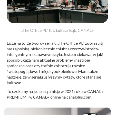
„The Office PL” fot. Łukasz Bąk, CANAL+
Liczę na to, że twórcy serialu „The Office PL” zobrazują
naszą polską, niekoniecznie chlubną rzeczywistość w
inteligentnym i zabawnym stylu. Jestem ciekawa, w jaki
sposób ukażą nam aktualne problemy i nastroje
społeczne oraz czy trafnie zobrazują różnice
światopoglądowe i międzypokoleniowe. Mam także
nadzieję, że w serialu usłyszymy cytaty, które staną się
kultowe.
To czekamy na jesienną emisję w 2021 roku w CANAL+
PREMIUM i w CANAL+ online na canalplus.com.