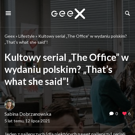
Geex
»
Lifestyle
»
Kultowy serial „The Office” w wydaniu polskim?
„That’s what she said”!
Kultowy serial „The Office” w
wydaniu polskim? „That’s
what she said”!
Sabina Dobrzanowska
0
6
5 lat temu, 12 lipca 2021
Jeden z najlepszych (dla niektórych nawet najlepszy) seriali