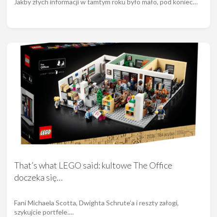
Jakby złych informacji w tamtym roku było mało, pod koniec…
That’s what LEGO said: kultowe The Office
doczeka się…
Fani Michaela Scotta, Dwighta Schrute’a i reszty załogi,
szykujcie portfele.…