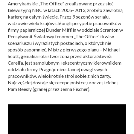
Amerykańskie „The Office” zrealizowane przez sieć
telewizyjną NBC w latach 2005–2013, zrobiło zawrotną
karierę na całym świecie. Przez 9 sezonów serialu,
widzowie wielu krajów chłonęli perypetie pracowników
firmy papierniczej Dunder Mifflin w oddziale Scranton w
Pensylwanii. Światowy fenomen „The Office” tkwi w
scenariuszu i wyrazistych postaciach, o których nie
sposób zapomnieć. Mistrz pierwszego planu – Michael
Scott, genialna rola stworzona przez aktora Steve’a
Carell’a, jest samolubnym i ekscentryczny kierownikiem
oddziału firmy. Pragnąc nieustannej uwagi swych
pracowników, wielokrotnie stroi sobie z nich żarty.
Najczęściej dostaje się recepcjonistce, uroczej i cichej
Pam Beesly (granej przez Jenna Fischer).