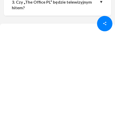
3. Czy „The Office PL” będzie telewizyjnym
Udostępnij
Udostępnij
hitem?