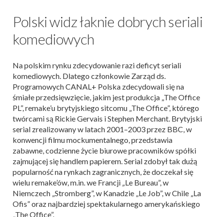
Polski widz łaknie dobrych seriali
komediowych
Na polskim rynku zdecydowanie razi deficyt seriali
komediowych. Dlatego członkowie Zarząd ds.
Programowych CANAL+ Polska zdecydowali się na
śmiałe przedsięwzięcie, jakim jest produkcja „The Office
PL”, remake’u brytyjskiego sitcomu „The Office”, którego
twórcami są Rickie Gervais i Stephen Merchant. Brytyjski
serial zrealizowany w latach 2001–2003 przez BBC, w
konwencji filmu mockumentalnego, przedstawia
zabawne, codzienne życie biurowe pracowników spółki
zajmującej się handlem papierem. Serial zdobył tak dużą
popularność na rynkach zagranicznych, że doczekał się
wielu remake’ów, m.in. we Francji
„
Le Bureau”, w
Niemczech „Stromberg”, w Kanadzie „Le Job”, w Chile „La
Ofis” oraz najbardziej spektakularnego amerykańskiego
„The Office”.