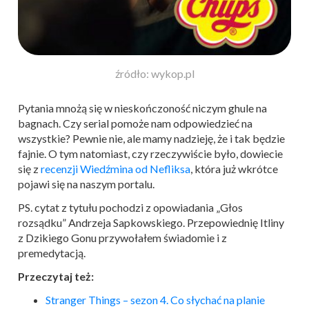
źródło: wykop.pl
Pytania mnożą się w nieskończoność niczym ghule na
bagnach. Czy serial pomoże nam odpowiedzieć na
wszystkie? Pewnie nie, ale mamy nadzieję, że i tak będzie
fajnie. O tym natomiast, czy rzeczywiście było, dowiecie
się z
recenzji Wiedźmina od Nefliksa
, która już wkrótce
pojawi się na naszym portalu.
PS. cytat z tytułu pochodzi z opowiadania „Głos
rozsądku” Andrzeja Sapkowskiego. Przepowiednię Itliny
z Dzikiego Gonu przywołałem świadomie i z
premedytacją.
Przeczytaj też:
Stranger Things – sezon 4. Co słychać na planie