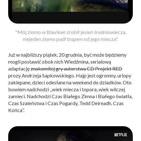
"Mój ziomo w Blaviken zrobił jesień średniowiecza,
niejeden ziomo padł trupem od jego miecza".
Już w najbliższy piątek, 20 grudnia, być może będziemy
mogli postawić obok nich Wiedźmina, serialową
adaptację
znakomitej gry autorstwa CD Projekt RED
prozy Andrzeja Sapkowskiego. Hajp jest ogromny, urlopy
zaklepane, dzieci odesłane na weekend do dziadków. Oto
bowiem nadchodzi „wiek miecza i topora, wiek wilczej
zamieci. Nadchodzi Czas Białego Zimna i Białego światła,
Czas Szaleństwa i Czas Pogardy, Tedd Deireadh, Czas
Końca”.