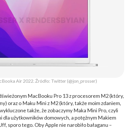
ooka Air 2022. Źródło: Twitter (@jon_prosser)
 odświeżonym MacBooku Pro 13 z procesorem M2 (który,
ny) oraz o Maku Mini z M2 (który, także moim zdaniem,
wykluczone także, że zobaczymy Maka Mini Pro, czyli
i dla użytkowników domowych, a potężnym Makiem
Uff, sporo tego. Oby Apple nie narobiło bałaganu –