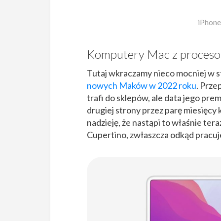
iPhone
Komputery Mac z proces
Tutaj wkraczamy nieco mocniej w s
nowych Maków w 2022 roku
. Prz
trafi do sklepów, ale data jego pre
drugiej strony przez parę miesięcy
nadzieję, że nastąpi to właśnie ter
Cupertino, zwłaszcza odkąd pracuj