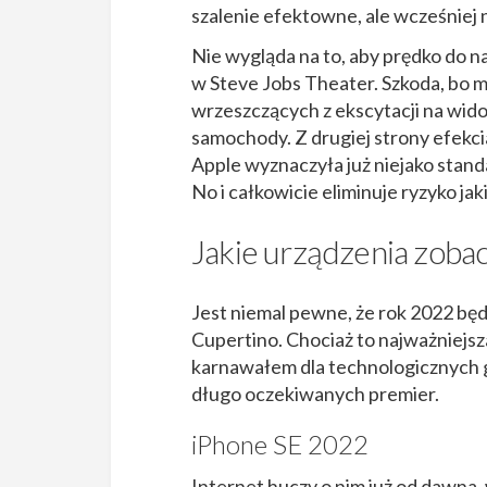
szalenie efektowne, ale wcześniej 
Nie wygląda na to, aby prędko do n
w Steve Jobs Theater. Szkoda, bo ma
wrzeszczących z ekscytacji na widok
samochody. Z drugiej strony efekc
Apple wyznaczyła już niejako stan
No i całkowicie eliminuje ryzyko ja
Jakie urządzenia zoba
Jest niemal pewne, że rok 2022 bę
Cupertino. Chociaż to najważniejsz
karnawałem dla technologicznych g
długo oczekiwanych premier.
iPhone SE 2022
Internet huczy o nim już od dawna,