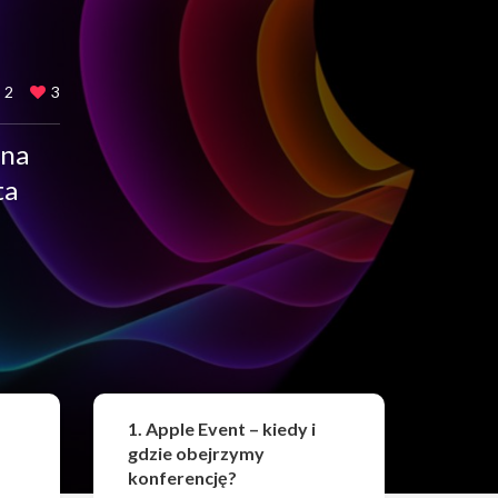
2
3
 na
ta
Udostępnij
1. Apple Event – kiedy i
gdzie obejrzymy
konferencję?