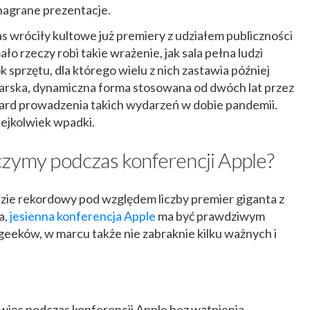
nagrane prezentacje.
as wróciły kultowe już premiery z udziałem publiczności
ło rzeczy robi takie wrażenie, jak sala pełna ludzi
 sprzętu, dla którego wielu z nich zastawia później
iarska, dynamiczna forma stosowana od dwóch lat przez
dard prowadzenia takich wydarzeń w dobie pandemii.
kiejkolwiek wpadki.
czymy podczas konferencji Apple?
dzie rekordowy pod względem liczby premier giganta z
a,
jesienna konferencja Apple
ma być prawdziwym
eeków, w marcu także nie zabraknie kilku ważnych i
 więc podczas konferencji Apple bez wątpienia