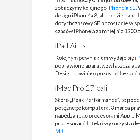
zobaczymy kolejnego
iPhone’a SE
.
design iPhone’a 8, ale będzie napę
dotychczasowy SE pozostanie w sp
czasów iPhone’a za mniej niż 1200 z
iPad Air 5
Kolejnym pewniakiem wydaje się
iP
poprawione aparaty, zwłaszcza apar
Design powinien pozostać bez zmia
iMac Pro 27-cali
Skoro „Peak Performance”, to pod
potężnego komputera. 8 marca pr
napędzanego procesorami Apple M1
procesorami Intela i wykorzysta d
M1
.