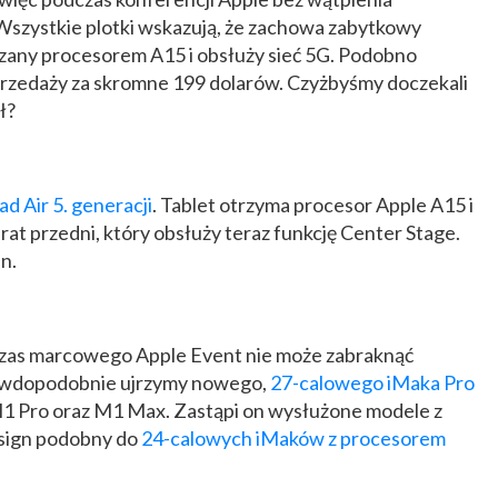
 Wszystkie plotki wskazują, że zachowa zabytkowy
dzany procesorem A15 i obsłuży sieć 5G. Podobno
rzedaży za skromne 199 dolarów. Czyżbyśmy doczekali
ł?
ad Air 5. generacji
. Tablet otrzyma procesor Apple A15 i
at przedni, który obsłuży teraz funkcję Center Stage.
n.
czas marcowego Apple Event nie może zabraknąć
awdopodobnie ujrzymy nowego,
27-calowego iMaka Pro
 Pro oraz M1 Max. Zastąpi on wysłużone modele z
esign podobny do
24-calowych iMaków z procesorem