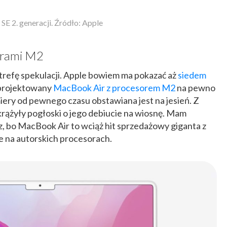
 SE 2. generacji. Źródło: Apple
orami M2
trefę spekulacji. Apple bowiem ma pokazać aż
siedem
eprojektowany
MacBook Air z procesorem M2
na pewno
miery od pewnego czasu obstawiana jest na jesień. Z
 krążyły pogłoski o jego debiucie na wiosnę. Mam
az, bo MacBook Air to wciąż hit sprzedażowy giganta z
e na autorskich procesorach.