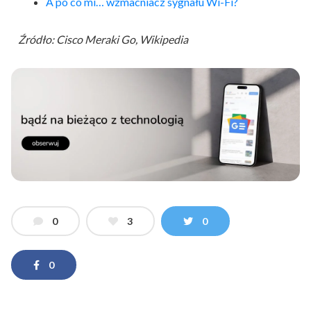
A po co mi… wzmacniacz sygnału Wi-Fi?
Źródło: Cisco Meraki Go, Wikipedia
0
3
0
0