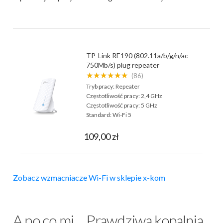
TP-Link RE190 (802.11a/b/g/n/ac
750Mb/s) plug repeater
★★★★★★
(86)
Tryb pracy:
Repeater
Częstotliwość pracy:
2,4 GHz
Częstotliwość pracy:
5 GHz
Standard:
Wi-Fi 5
109,00 zł
Zobacz wzmacniacze Wi-Fi w sklepie x-kom
A po co mi… Prawdziwa kopalnia