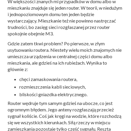
W większości znanych mi przypadków w domu albo w
mieszkaniu znajduje się jeden router. W teorii, w niedużym
i jednopoziomowym domu ten jeden będzie
wystarczający. Mieszkanie też nie powinno nastręczać
trudności, bo zasięg sieci rozgłaszanej przez router
spokojnie obejmie M3.
Gdzie zatem tkwi problem? Po pierwsze, w złym
usytuowaniu routera. Niestety wielu moich znajomych nie
umieszcza urządzenia w centralnej części domu albo
mieszkania, ale gdzieś na ich rubieżach. Wynika to
głównie z:
chęci zamaskowania routera,
rozmieszczenia kabli sieciowych,
bliskości gniazdka elektrycznego.
Router wędruje tym samym gdzieś na ubocze, co jest
ogromnym błędem. Jego anteny rozgłaszają przecież
sygnał koliście. Coś jak kręgi na wodzie, które rozchodzą
się we wszystkich kierunkach. Siłą rzeczy w miejscu
zamieszkania pozostaje tylko część sygnału. Reszta