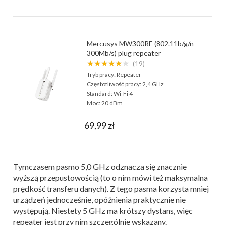
Mercusys MW300RE (802.11b/g/n
300Mb/s) plug repeater
★★★★★★
(19)
Tryb pracy:
Repeater
Częstotliwość pracy:
2,4 GHz
Standard:
Wi-Fi 4
Moc:
20 dBm
69,99 zł
Tymczasem pasmo 5,0 GHz odznacza się znacznie
wyższą przepustowością (to o nim mówi też maksymalna
prędkość transferu danych). Z tego pasma korzysta mniej
urządzeń jednocześnie, opóźnienia praktycznie nie
występują. Niestety 5 GHz ma krótszy dystans, więc
repeater jest przy nim szczególnie wskazany.