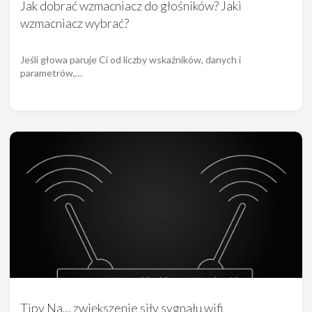
Jak dobrać wzmacniacz do głośników? Jaki
wzmacniacz wybrać?
Jeśli głowa paruje Ci od liczby wskaźników, danych i
parametrów,…
Tipy Na... zwiększenie siły sygnału wifi