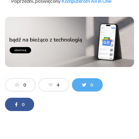
Poprzedni, poświęcony
Komputerom All in One
0
4
0
0