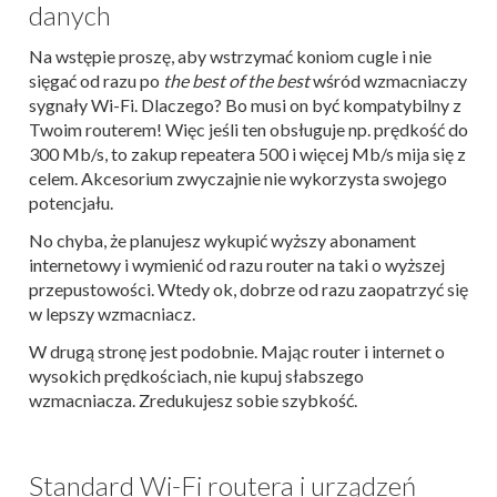
danych
Na wstępie proszę, aby wstrzymać koniom cugle i nie
sięgać od razu po
the best of the best
wśród wzmacniaczy
sygnały Wi-Fi. Dlaczego? Bo musi on być kompatybilny z
Twoim routerem! Więc jeśli ten obsługuje np. prędkość do
300 Mb/s, to zakup repeatera 500 i więcej Mb/s mija się z
celem. Akcesorium zwyczajnie nie wykorzysta swojego
potencjału.
No chyba, że planujesz wykupić wyższy abonament
internetowy i wymienić od razu router na taki o wyższej
przepustowości. Wtedy ok, dobrze od razu zaopatrzyć się
w lepszy wzmacniacz.
W drugą stronę jest podobnie. Mając router i internet o
wysokich prędkościach, nie kupuj słabszego
wzmacniacza. Zredukujesz sobie szybkość.
Standard Wi-Fi routera i urządzeń