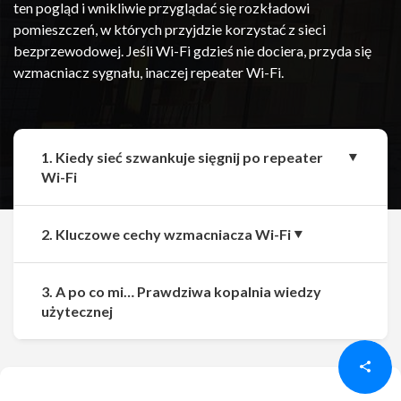
ten pogląd i wnikliwie przyglądać się rozkładowi
pomieszczeń, w których przyjdzie korzystać z sieci
bezprzewodowej. Jeśli Wi-Fi gdzieś nie dociera, przyda się
wzmacniacz sygnału, inaczej repeater Wi-Fi.
1. Kiedy sieć szwankuje sięgnij po repeater
Wi-Fi
2. Kluczowe cechy wzmacniacza Wi-Fi
3. A po co mi… Prawdziwa kopalnia wiedzy
Udostępnij
Udostępnij
użytecznej