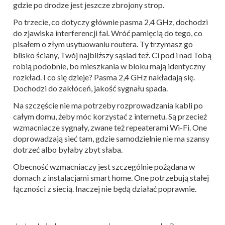
gdzie po drodze jest jeszcze zbrojony strop.
Po trzecie, co dotyczy głównie pasma 2,4 GHz, dochodzi
do zjawiska interferencji fal. Wróć pamięcią do tego, co
pisałem o złym usytuowaniu routera. Ty trzymasz go
blisko ściany, Twój najbliższy sąsiad też. Ci pod i nad Tobą
robią podobnie, bo mieszkania w bloku mają identyczny
rozkład. I co się dzieje? Pasma 2,4 GHz nakładają się.
Dochodzi do zakłóceń, jakość sygnału spada.
Na szczęście nie ma potrzeby rozprowadzania kabli po
całym domu, żeby móc korzystać z internetu. Są przecież
wzmacniacze sygnały, zwane też repeaterami Wi-Fi. One
doprowadzają sieć tam, gdzie samodzielnie nie ma szansy
dotrzeć albo byłaby zbyt słaba.
Obecność wzmacniaczy jest szczególnie pożądana w
domach z instalacjami smart home. One potrzebują stałej
łączności z siecią. Inaczej nie będą działać poprawnie.