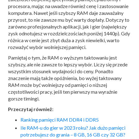
procesora, mając na uwadze również cenę i zastosowanie
komputera. Nawet jeśli szybszy RAM daje zauważalny
przyrost, to nie zawsze mu być warty dopłaty. Dotyczy to
zarówno profesjonalnych aplikacji, jak i gier (największy
zysk odnotujesz w rozdzielczościach poniżej 1440p). Gdy
różnica w cenie jest zbyt duża a zysk niewielki, warto
rozważyć wybór wolniejszej pamięci.
Pamiętaj o tym, że RAM o wyższym taktowaniu jest
szybszy, ale nie zawsze to lepszy wybór. Liczy się przede
wszystkim stosunek wydajności do ceny. Ponadto
znaczenie mają także opóźnienia, bo wyżej taktowany
RAM może być wolniejszy od pamięci o niższej
częstotliwości pracy, jeśli ten pierwszy ma wyraźnie
gorsze timingi.
Przeczytaj również:
Ranking pamięci RAM DDR4 i DDR5
Ile RAM-u do gier w 2023 roku? Jak dużo pamięci
potrzebujesz do grania – 8 GB, 16 GB czy 32 GB?