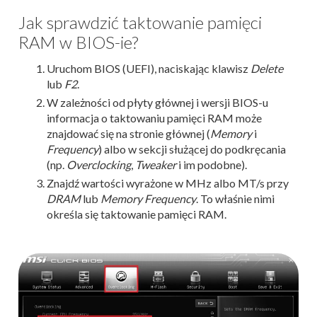
Jak sprawdzić taktowanie pamięci
RAM w BIOS-ie?
Uruchom BIOS (UEFI), naciskając klawisz
Delete
lub
F2
.
W zależności od płyty głównej i wersji BIOS-u
informacja o taktowaniu pamięci RAM może
znajdować się na stronie głównej (
Memory
i
Frequency
) albo w sekcji służącej do podkręcania
(np.
Overclocking
,
Tweaker
i im podobne).
Znajdź wartości wyrażone w MHz albo MT/s przy
DRAM
lub
Memory Frequency
. To właśnie nimi
określa się taktowanie pamięci RAM.