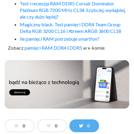
Test i recenzja RAM DDR5 Corsair Dominator
Platinum RGB 7200 MHz CL34. Szybciej, wydajniej,
ale czy dużo lepiej?
Magiczny blask. Test pamięci DDR4 Team Group
Delta RGB 3200 CL16 i Xtreem ARGB 3600 CL18
Ile pamięci RAM potrzebuje smartfon?
Zobacz
pamięci RAM
DDR4
i
DDR5
w x-komie
0
0
0