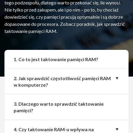
tego podzespołu, dlatego warto przekonać się, ile wynosi.
Nie tylko przed zakupem, ale i po nim – po to, by chociaż
dowiedzieć się, czy pamięci pracują optymalnie i są dobrze
dopasowane do procesora. Zobacz poradnik, jak sprawdzić
taktowanie pamięci RAM.
1. Co to jest taktowanie pamięci RAM?
2. Jak sprawdzić częstotliwość pamięci RAM
w komputerze?
3. Dlaczego warto sprawdzić taktowanie
pamięci?
4. Czy taktowanie RAM-u wpływa na