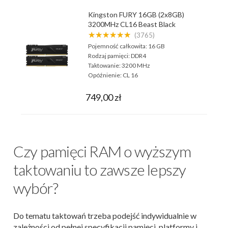
Kingston FURY 16GB (2x8GB)
3200MHz CL16 Beast Black
★★★★★★
(3765)
Pojemność całkowita:
16 GB
Rodzaj pamięci:
DDR4
Taktowanie:
3200 MHz
Opóźnienie:
CL 16
749,00 zł
Czy pamięci RAM o wyższym
taktowaniu to zawsze lepszy
wybór?
Do tematu taktowań trzeba podejść indywidualnie w
zależności od pełnej specyfikacji pamięci, platformy i