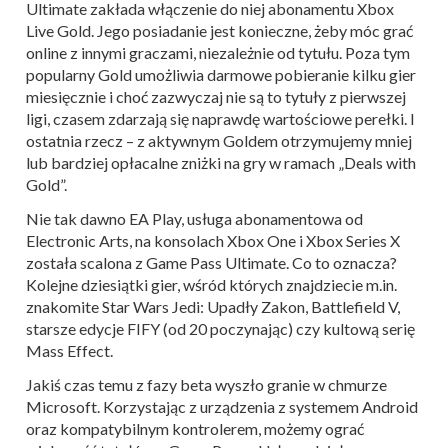
Ultimate zakłada włączenie do niej abonamentu Xbox
Live Gold. Jego posiadanie jest konieczne, żeby móc grać
online z innymi graczami, niezależnie od tytułu. Poza tym
popularny Gold umożliwia darmowe pobieranie kilku gier
miesięcznie i choć zazwyczaj nie są to tytuły z pierwszej
ligi, czasem zdarzają się naprawdę wartościowe perełki. I
ostatnia rzecz – z aktywnym Goldem otrzymujemy mniej
lub bardziej opłacalne zniżki na gry w ramach „Deals with
Gold”.
Nie tak dawno EA Play, usługa abonamentowa od
Electronic Arts, na konsolach Xbox One i Xbox Series X
została scalona z Game Pass Ultimate. Co to oznacza?
Kolejne dziesiątki gier, wśród których znajdziecie m.in.
znakomite Star Wars Jedi: Upadły Zakon, Battlefield V,
starsze edycje FIFY (od 20 poczynając) czy kultową serię
Mass Effect.
Jakiś czas temu z fazy beta wyszło granie w chmurze
Microsoft. Korzystając z urządzenia z systemem Android
oraz kompatybilnym kontrolerem, możemy ograć