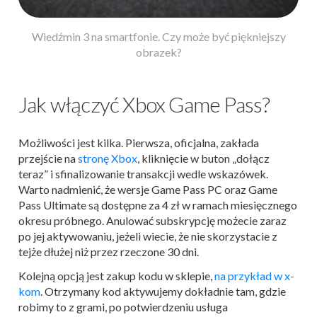
Wiedźmin 3 na smartfonie. Czy może być piękniejszy
obrazek?
Jak włączyć Xbox Game Pass?
Możliwości jest kilka. Pierwsza, oficjalna, zakłada
przejście na
stronę Xbox
, kliknięcie w buton „dołącz
teraz” i sfinalizowanie transakcji wedle wskazówek.
Warto nadmienić, że wersje Game Pass PC oraz Game
Pass Ultimate są dostępne za 4 zł w ramach miesięcznego
okresu próbnego. Anulować subskrypcję możecie zaraz
po jej aktywowaniu, jeżeli wiecie, że nie skorzystacie z
tejże dłużej niż przez rzeczone 30 dni.
Kolejną opcją jest zakup kodu w sklepie,
na przykład w x-
kom
. Otrzymany kod aktywujemy dokładnie tam, gdzie
robimy to z grami, po potwierdzeniu usługa