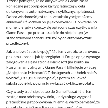
Trzeba pamiętać, że do aktywowania Game Passa
konieczne jest podpięcie karty płatniczej w celu
dokonywania automatycznych, cyklicznych płatności.
Dobra wiadomość jest taka, że subskrypcję możemy
anulować już w chwili po jej aktywowaniu. Co wtedy? W
momencie, gdy skończy się opłacony czas użytkowania
Game Passa, po prostu utracicie do niej dostęp (w
standardowym scenariuszu byłby on automatycznie
przedłużony).
Jak anulować subskrypcję? Możemy zrobić to zarówno z
poziomu konsoli, jak i przeglądarki. Druga opcja wymaga
zalogowania się na stronie Microsoft (na konto, na
którym mamy aktywny Game Pass) i kliknięcie w łączę
„Moje konto Microsoft”. Z dostępnych zakładek należy
wybrać „Usługi i subskrypcje”, a potem anulować
subskrypcję lub po prostu wyłączyć cykliczne opłaty.
Czy wtedy traci się dostęp do Game Passa? Nie, ten
zostaje nam odebrany w dniu, kiedy usługa wygasa i
płatność nie jest ponowiona. Niemniej warto pamiętać, że
do subskrypcji Game Passa możemy wrócić w