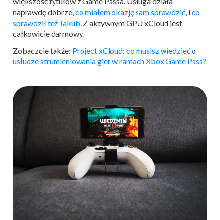
większość tytułów z Game Passa. Usługa działa
naprawdę dobrze,
co miałem okazję sam sprawdzić
, i
co
sprawdził też Jakub
. Z aktywnym GPU xCloud jest
całkowicie darmowy.
Zobaczcie także:
Project xCloud: co musisz wiedzieć o
usłudze strumieniowania gier w ramach Xbox Game Pass?