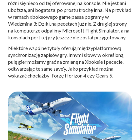
różni się nieco od tej oferowanej na konsole. Nie jest ani
uboższa, ani bogatsza, po prostu trochę inna. Na przykład
w ramach xboksowego game passa pogramy w
Wiedźmina 3: Dziki, na pecetach już nie. Z drugiej strony
na komputerze odpalimy Microsoft Flight Simulator, a na
konsolach port tej gry jeszcze nie został przygotowany.
Niektóre wspólne tytuły oferują międzyplatformową
synchronizację zapisów gry. Innymi słowy w określoną
pulę gier możemy grać na zmianę na Xboksie i pececie,
odtwarzając te same save’y. Jako przykład można
wskazać chociażby: Forzę Horizon 4 czy Gears 5.