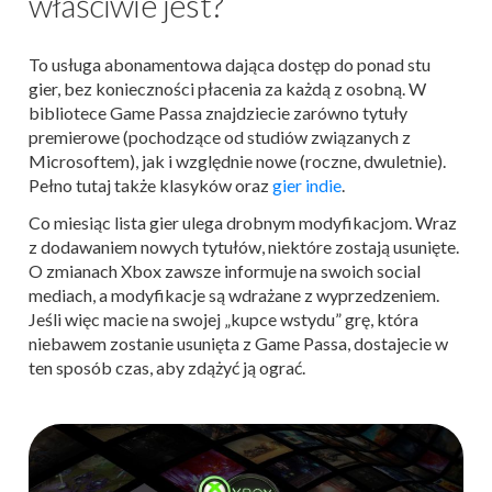
właściwie jest?
To usługa abonamentowa dająca dostęp do ponad stu
gier, bez konieczności płacenia za każdą z osobną. W
bibliotece Game Passa znajdziecie zarówno tytuły
premierowe (pochodzące od studiów związanych z
Microsoftem), jak i względnie nowe (roczne, dwuletnie).
Pełno tutaj także klasyków oraz
gier indie
.
Co miesiąc lista gier ulega drobnym modyfikacjom. Wraz
z dodawaniem nowych tytułów, niektóre zostają usunięte.
O zmianach Xbox zawsze informuje na swoich social
mediach, a modyfikacje są wdrażane z wyprzedzeniem.
Jeśli więc macie na swojej „kupce wstydu” grę, która
niebawem zostanie usunięta z Game Passa, dostajecie w
ten sposób czas, aby zdążyć ją ograć.