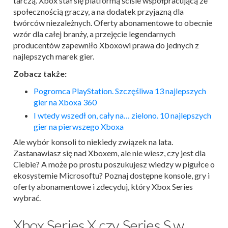
tarczą. Xbox stał się platformą ściśle współpracującą ze
społecznością graczy, a na dodatek przyjazną dla
twórców niezależnych. Oferty abonamentowe to obecnie
wzór dla całej branży, a przejęcie legendarnych
producentów zapewniło Xboxowi prawa do jednych z
najlepszych marek gier.
Zobacz także:
Pogromca PlayStation. Szczęśliwa 13 najlepszych
gier na Xboxa 360
I wtedy wszedł on, cały na… zielono. 10 najlepszych
gier na pierwszego Xboxa
Ale wybór konsoli to niekiedy związek na lata.
Zastanawiasz się nad Xboxem, ale nie wiesz, czy jest dla
Ciebie? A może po prostu poszukujesz wiedzy w pigułce o
ekosystemie Microsoftu? Poznaj dostępne konsole, gry i
oferty abonamentowe i zdecyduj, który Xbox Series
wybrać.
Xbox Series X czy Series S w