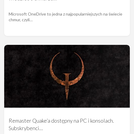
Microsoft OneDrive to jedna z najpopularniejszych na świecie
chmur, czyli…
Remaster Quake’a dostępny na PC i konsolach.
Subskrybenci…