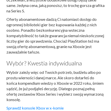
same. Jedyna cena, jaką ponosisz, to trochę gorsza grafika
na Series S.
Oferty abonamentowe dadzą Ci natomiast dostęp do
ogromnej biblioteki gier bez kupowania każdej z nich
osobno. Ponadto bezkonkurencyjna wsteczna
kompatybilność to także gwarancja niemal nieskończonej
liczby gier do sprawdzenia. Chociaż PlayStation też ma
swoją ofertę abonamentową, granie na Xboxie jest
zauważalnie tańsze.
Wybór? Kwestia indywidualna
Wybór zależy więc od Twoich potrzeb, budżetu albo po
prostu wierności danej marce. Ale skoro dotarłeś do
końca kompendium wiedzy o Xboxie w 2022 roku, śmiem
sądzić, że już podjąłeś decyzję. Dlatego poznaj pełną
ofertę zestawów Xbox Series i wybierz swoją wymarzoną
konsolę.
Sprawdź konsole Xbox w x-komie