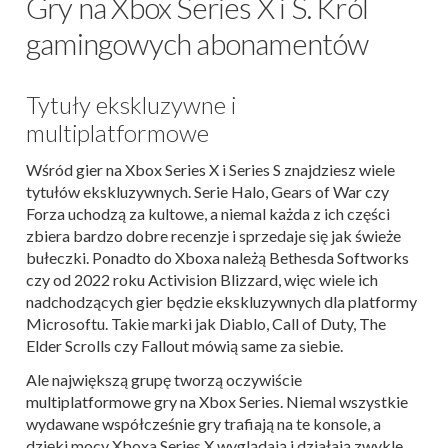
Gry na Xbox Series X i S. Król
gamingowych abonamentów
Tytuły ekskluzywne i
multiplatformowe
Wśród gier na Xbox Series X i Series S znajdziesz wiele
tytułów ekskluzywnych. Serie Halo, Gears of War czy
Forza uchodzą za kultowe, a niemal każda z ich części
zbiera bardzo dobre recenzje i sprzedaje się jak świeże
bułeczki. Ponadto do Xboxa należą Bethesda Softworks
czy od 2022 roku Activision Blizzard, więc wiele ich
nadchodzących gier będzie ekskluzywnych dla platformy
Microsoftu. Takie marki jak Diablo, Call of Duty, The
Elder Scrolls czy Fallout mówią same za siebie.
Ale największą grupę tworzą oczywiście
multiplatformowe gry na Xbox Series. Niemal wszystkie
wydawane współcześnie gry trafiają na te konsole, a
dzięki mocy Xboxa Series X wyglądają i działają zwykle