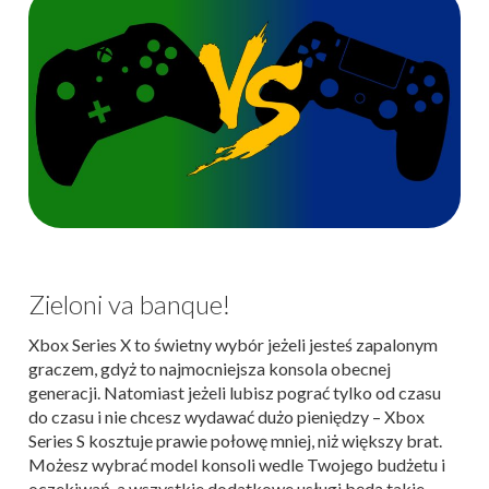
Zieloni va banque!
Xbox Series X to świetny wybór jeżeli jesteś zapalonym
graczem, gdyż to najmocniejsza konsola obecnej
generacji. Natomiast jeżeli lubisz pograć tylko od czasu
do czasu i nie chcesz wydawać dużo pieniędzy – Xbox
Series S kosztuje prawie połowę mniej, niż większy brat.
Możesz wybrać model konsoli wedle Twojego budżetu i
oczekiwań, a wszystkie dodatkowe usługi będą takie