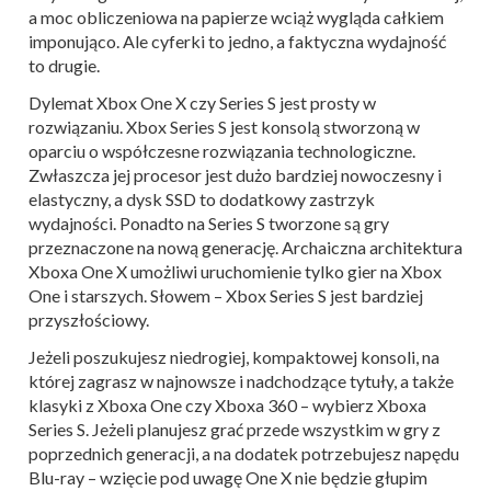
a moc obliczeniowa na papierze wciąż wygląda całkiem
imponująco. Ale cyferki to jedno, a faktyczna wydajność
to drugie.
Dylemat Xbox One X czy Series S jest prosty w
rozwiązaniu. Xbox Series S jest konsolą stworzoną w
oparciu o współczesne rozwiązania technologiczne.
Zwłaszcza jej procesor jest dużo bardziej nowoczesny i
elastyczny, a dysk SSD to dodatkowy zastrzyk
wydajności. Ponadto na Series S tworzone są gry
przeznaczone na nową generację. Archaiczna architektura
Xboxa One X umożliwi uruchomienie tylko gier na Xbox
One i starszych. Słowem – Xbox Series S jest bardziej
przyszłościowy.
Jeżeli poszukujesz niedrogiej, kompaktowej konsoli, na
której zagrasz w najnowsze i nadchodzące tytuły, a także
klasyki z Xboxa One czy Xboxa 360 – wybierz Xboxa
Series S. Jeżeli planujesz grać przede wszystkim w gry z
poprzednich generacji, a na dodatek potrzebujesz napędu
Blu-ray – wzięcie pod uwagę One X nie będzie głupim