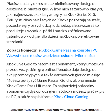
Płacisz za dany okres i masz nielimitowany dostęp do
obszernej biblioteki gier. Wśród nich są zarówno klasyki,
jak i najnowsze, ekskluzywne gry na Xbox Series X i S.
Tytuły studiów należących do Xboxa pozostają na stałe,
pozostałe gry przychodzą i odchodzą, ale zawsze są to
produkcje z wysokiej półki i bardzo zróżnicowane
gatunkowo – od gier dla dzieci na Xboxa po efektowne
strzelanki.
Zobacz koniecznie:
Xbox Game Pass na konsole i PC.
Wszystko, co musisz wiedzieć o usłudze Microsoftu
Xbox Live Gold to natomiast abonament, który umożliwia
przede wszystkim grę online. Ponadto daje dostęp do
akcji promocyjnych, a także darmowych gier co miesiąc.
Możesz połączyć Game Passa i Gold w abonamencie
Xbox Game Pass Ultimate. To najbardziej opłacalny
abonament, gdyż oprócz gier na Xboxa możesz grać w gry
na PC, a także na platformie
Xbox Cloud Gaming
.