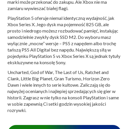
marki może przekonać do zakupu. Ale Xbox nie ma
zamiaru wywieszać białej flagi.
PlayStation 5 oferuje niemal identyczną wydajność, jak
Xbox Series X. Jego dysk ma pojemność 825 GB, ale
prosto i niedrogo możesz rozbudować pamięć, instalując
samodzielnie zwykły dysk SSD M2. Do wyboru masz
wyłącznie „mocne” wersje – PS5 z napędem albo trochę
tańszą PS5 All Digital bez napędu. Największą siłą w
pojedynku PlayStation 5 vs Xbox Series X są jednak tytuły
ekskluzywne na konsolę Sony.
Uncharted, God of War, The Last of Us, Ratchet and
Clank, Little Big Planet, Gran Turismo, Horizon Zero
Dawn i wiele innych to serie kultowe. Zaliczają się do
najwyżej ocenianych i najlepiej sprzedających się gier w
historii. Zagrasz w nie tylko na konsoli PlayStation i same
w sobie zapewnią Ci setki godzin wysokiej jakości
rozrywki.