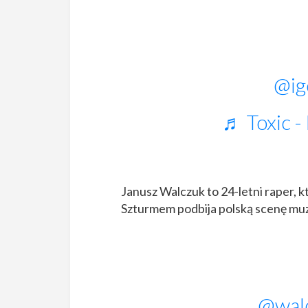
@ig
♬ Toxic -
Janusz Walczuk to 24-letni raper, 
Szturmem podbija polską scenę muzy
@wal