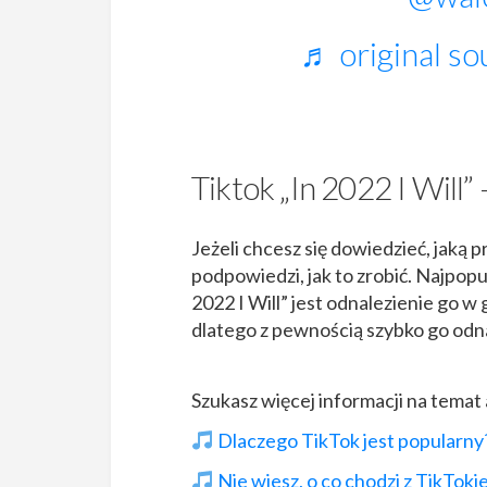
♬ original so
Tiktok „In 2022 I Will” 
Jeżeli chcesz się dowiedzieć, jaką 
podpowiedzi, jak to zrobić. Najpo
2022 I Will” jest odnalezienie go w 
dlatego z pewnością szybko go odna
Szukasz więcej informacji na temat 
Dlaczego TikTok jest popularny
Nie wiesz, o co chodzi z TikToki