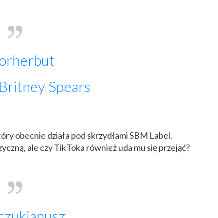
orherbut
 Britney Spears
który obecnie działa pod skrzydłami SBM Label.
czną, ale czy TikToka również uda mu się przejąć?
czukjanusz