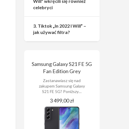
Will” wkręcili się również
celebryci
3. Tiktok „In 2022 I Will” –
jak używać filtra?
Samsung Galaxy S21 FE 5G
Fan Edition Grey
Zastanawiasz się nad
zakupem Samsung Galaxy
S21 FE 5G? Poniższy…
3 499,00 zł