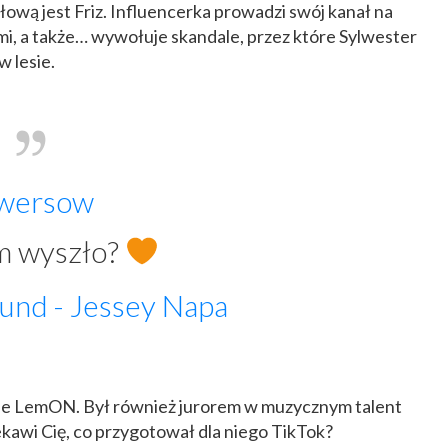
łową jest Friz. Influencerka prowadzi swój kanał na
mi, a także… wywołuje skandale, przez które Sylwester
 lesie.
wersow
 wyszło?
ound - Jessey Napa
ole LemON. Był również jurorem w muzycznym talent
ekawi Cię, co przygotował dla niego TikTok?