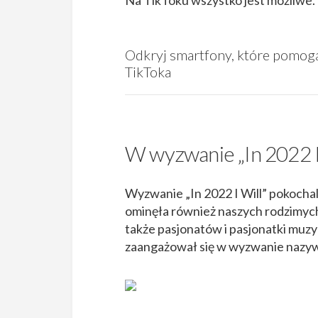
Na TikToku wszystko jest możliwe.
Odkryj smartfony, które pomogą 
TikToka
W wyzwanie „In 2022 I 
Wyzwanie „In 2022 I Will” pokochal
ominęła również naszych rodzimych 
także pasjonatów i pasjonatki muzy
zaangażował się w wyzwanie nazyw