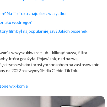
ym? Na TikToku znajdziesz wszystko
ez znaku wodnego?
ry film był najpopularniejszy? Jakich piosenek
ania w wyszukiwarce lub… kliknąć nazwę filtra
oby, która go użyła. Pojawia się nad nazwą
Dzięki tym szybkim i prostym sposobom na zastosowanie
plany na 2022 rok wymyślił dla Ciebie TikTok.
ępne w x-komie