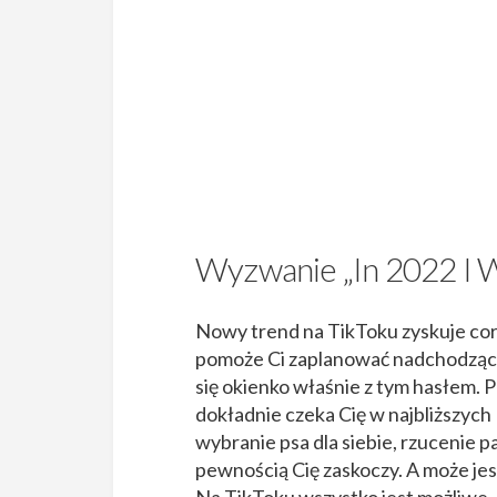
Wyzwanie „In 2022 I W
Nowy trend na TikToku zyskuje cora
pomoże Ci zaplanować nadchodzący
się okienko właśnie z tym hasłem. 
dokładnie czeka Cię w najbliższych
wybranie psa dla siebie, rzucenie pa
pewnością Cię zaskoczy. A może jest