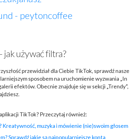
und - peytoncoffee
– jak używać filtra?
przyszłość przewidział dla Ciebie TikTok, sprawdź nasze
pularniejszym sposobem na uruchomienie wyzwania „In
galerii efektów. Obecnie znajduje się w sekcji „Trendy”,
jdziesz.
aplikacji TikTok? Przeczytaj również:
? Kreatywność, muzyka i mówienie (nie)swoim głosem
em? Sprawdź jakie są najpopularniejsze konta