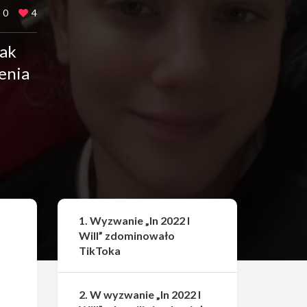
0
4
jak
żenia
Udostępnij
1. Wyzwanie „In 2022 I
Will” zdominowało
TikToka
2. W wyzwanie „In 2022 I