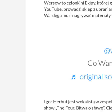
Wersow to członkini Ekipy, której g
YouTube, prowadzi sklep z ubrania
Wardęga musi nagrywać materiały w
@
Co Wam
♬ original s
Igor Herbut jest wokalistą w zesp
show „The Four. Bitwa o sławę”. Ci