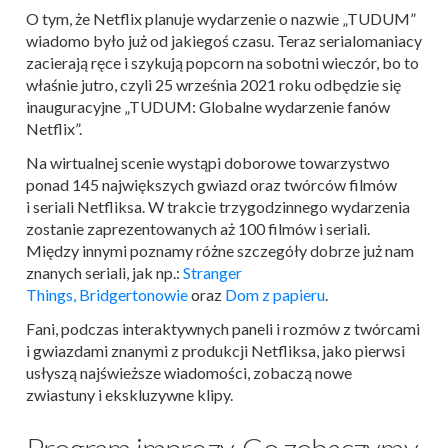
O tym, że Netflix planuje wydarzenie o nazwie „TUDUM”
wiadomo było już od jakiegoś czasu. Teraz serialomaniacy
zacierają ręce i szykują popcorn na sobotni wieczór, bo to
właśnie jutro, czyli 25 września 2021 roku odbędzie się
inauguracyjne „TUDUM: Globalne wydarzenie fanów
Netflix”.
Na wirtualnej scenie wystąpi doborowe towarzystwo
ponad 145 największych gwiazd oraz twórców filmów
i seriali Netfliksa. W trakcie trzygodzinnego wydarzenia
zostanie zaprezentowanych aż 100 filmów i seriali.
Między innymi poznamy różne szczegóły dobrze już nam
znanych seriali, jak np.:
Stranger
Things,
Bridgertonowie
oraz
Dom z papieru
.
Fani, podczas interaktywnych paneli i rozmów z twórcami
i gwiazdami znanymi z produkcji Netfliksa, jako pierwsi
usłyszą najświeższe wiadomości, zobaczą nowe
zwiastuny i ekskluzywne klipy.