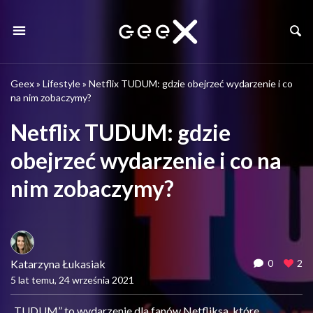
Geex
»
Lifestyle
»
Netflix TUDUM: gdzie obejrzeć wydarzenie i co
na nim zobaczymy?
Netflix TUDUM: gdzie
obejrzeć wydarzenie i co na
nim zobaczymy?
Katarzyna Łukasiak
0
2
5 lat temu, 24 września 2021
„TUDUM” to wydarzenie dla fanów Netfliksa, które