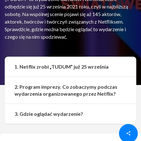
odbędzie się już 25 września 2021 roku, czyli w najbliższą
sobotę. Na wspólnej scenie pojawi się aż 145 aktorów,
aktorek, twórców i twórczyń związanych z Netfliksem.
Sprawdźcie, gdzie można będzie oglądać to wydarzenie i
czego się na nim spodziewać.
1. Netflix zrobi „TUDUM” już 25 września
2. Program imprezy. Co zobaczymy podczas
wydarzenia organizowanego przez Netflix?
Udostępnij
Udostępnij
3. Gdzie oglądać wydarzenie?