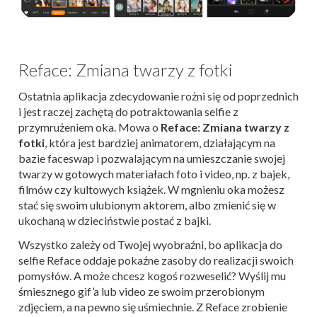
Reface: Zmiana twarzy z fotki
Ostatnia aplikacja zdecydowanie rożni się od poprzednich
i jest raczej zachętą do potraktowania selfie z
przymrużeniem oka. Mowa o
Reface: Zmiana twarzy z
fotki
, która jest bardziej animatorem, działającym na
bazie faceswap i pozwalającym na umieszczanie swojej
twarzy w gotowych materiałach foto i video, np. z bajek,
filmów czy kultowych książek. W mgnieniu oka możesz
stać się swoim ulubionym aktorem, albo zmienić się w
ukochaną w dzieciństwie postać z bajki.
Wszystko zależy od Twojej wyobraźni, bo aplikacja do
selfie Reface oddaje pokaźne zasoby do realizacji swoich
pomysłów. A może chcesz kogoś rozweselić? Wyślij mu
śmiesznego gif’a lub video ze swoim przerobionym
zdjęciem, a na pewno się uśmiechnie. Z Reface zrobienie