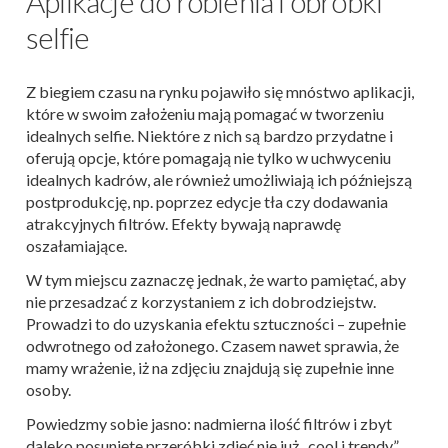
Aplikacje do robienia i obróbki
selfie
Z biegiem czasu na rynku pojawiło się mnóstwo aplikacji,
które w swoim założeniu mają pomagać w tworzeniu
idealnych selfie. Niektóre z nich są bardzo przydatne i
oferują opcje, które pomagają nie tylko w uchwyceniu
idealnych kadrów, ale również umożliwiają ich późniejszą
postprodukcję, np. poprzez edycje tła czy dodawania
atrakcyjnych filtrów. Efekty bywają naprawdę
oszałamiające.
W tym miejscu zaznaczę jednak, że warto pamiętać, aby
nie przesadzać z korzystaniem z ich dobrodziejstw.
Prowadzi to do uzyskania efektu sztuczności – zupełnie
odwrotnego od założonego. Czasem nawet sprawia, że
mamy wrażenie, iż na zdjęciu znajdują się zupełnie inne
osoby.
Powiedzmy sobie jasno: nadmierna ilość filtrów i zbyt
daleko posunięte przeróbki zdjęć nie już „cool i trendy”.