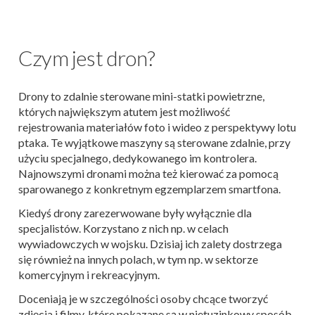
Czym jest dron?
Drony to zdalnie sterowane mini-statki powietrzne,
których największym atutem jest możliwość
rejestrowania materiałów foto i wideo z perspektywy lotu
ptaka. Te wyjątkowe maszyny są sterowane zdalnie, przy
użyciu specjalnego, dedykowanego im kontrolera.
Najnowszymi dronami można też kierować za pomocą
sparowanego z konkretnym egzemplarzem smartfona.
Kiedyś drony zarezerwowane były wyłącznie dla
specjalistów. Korzystano z nich np. w celach
wywiadowczych w wojsku. Dzisiaj ich zalety dostrzega
się również na innych polach, w tym np. w sektorze
komercyjnym i rekreacyjnym.
Doceniają je w szczególności osoby chcące tworzyć
zdjęcia i filmy, które pokazane są w nietuzinkowy sposób.