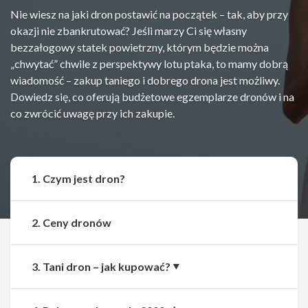
Nie wiesz na jaki dron postawić na początek – tak, aby przy
okazji nie zbankrutować? Jeśli marzy Ci się własny
bezzałogowy statek powietrzny, którym będzie można
„chwytać” chwile z perspektywy lotu ptaka, to mamy dobrą
wiadomość – zakup taniego i dobrego drona jest możliwy.
Dowiedz się, co oferują budżetowe egzemplarze dronów i na
co zwrócić uwagę przy ich zakupie.
1. Czym jest dron?
2. Ceny dronów
3. Tani dron – jak kupować?