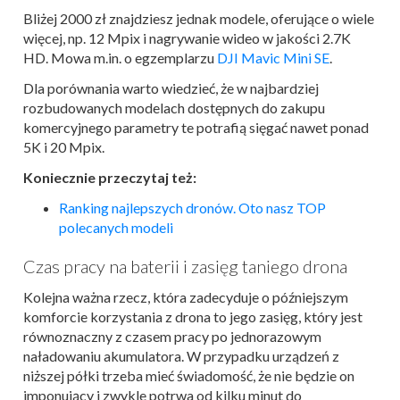
Bliżej 2000 zł znajdziesz jednak modele, oferujące o wiele
więcej, np. 12 Mpix i nagrywanie wideo w jakości 2.7K
HD. Mowa m.in. o egzemplarzu
DJI Mavic Mini SE
.
Dla porównania warto wiedzieć, że w najbardziej
rozbudowanych modelach dostępnych do zakupu
komercyjnego parametry te potrafią sięgać nawet ponad
5K i 20 Mpix.
Koniecznie przeczytaj też:
Ranking
najlepszych
dron
ów. Oto nasz TOP
polecanych modeli
Czas pracy na baterii i zasięg taniego drona
Kolejna ważna rzecz, która zadecyduje o późniejszym
komforcie korzystania z drona to jego zasięg, który jest
równoznaczny z czasem pracy po jednorazowym
naładowaniu akumulatora. W przypadku urządzeń z
niższej półki trzeba mieć świadomość, że nie będzie on
imponujący i zwykle potrwa od kilku minut do