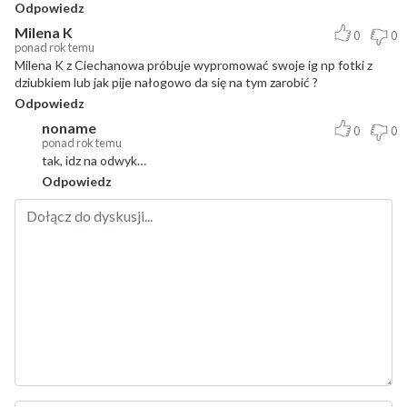
Odpowiedz
Milena K
0
0
ponad rok temu
Milena K z Ciechanowa próbuje wypromować swoje ig np fotki z
dziubkiem lub jak pije nałogowo da się na tym zarobić ?
Odpowiedz
noname
0
0
ponad rok temu
tak, idz na odwyk…
Odpowiedz