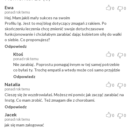
Ewa
0
0
ponad rok temu
Hej. Mam jakiś mały sukces na swoim
Profilu Ig. Jest to moj blog dotyczący zmagań z rakiem. Po
skończeniu leczenia chcę zmienić swoje dotychczasowe
funkcjonowanie i chciałabym zarabiać dając kobietom siłę do walki
o siebie. Co proponujesz?
Odpowiedz
Ktoś
0
0
ponad rok temu
Nie zarabiaj . Poprostu pomagaj innym w tej samej potrzebie
co byłaś ty. Trochę empatii a wtedy może coś samo przyjdzie
Odpowiedz
Natalia
0
0
ponad rok temu
Cieszę się że wyzdrowiałaś. Możesz mi pomóc jak zacząć zarabiać na
Instg. Co mam zrobić. Też zmagam die z chorobami.
Odpowiedz
Jacek
0
0
ponad rok temu
jak się mam zalogować