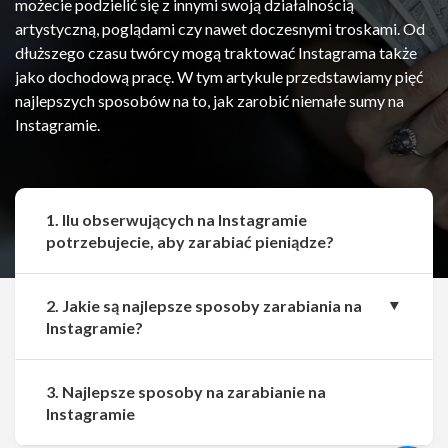
możecie podzielić się z innymi swoją działalnością
artystyczną, poglądami czy nawet doczesnymi troskami. Od
dłuższego czasu twórcy mogą traktować Instagrama także
jako dochodową pracę. W tym artykule przedstawiamy pięć
najlepszych sposobów na to, jak zarobić niemałe sumy na
Instagramie.
1. Ilu obserwujących na Instagramie
potrzebujecie, aby zarabiać pieniądze?
2. Jakie są najlepsze sposoby zarabiania na
Instagramie?
3. Najlepsze sposoby na zarabianie na
Udostępnij
Udostępnij
Instagramie