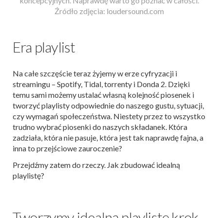
koncepcyjnych. Naprawdę warto go poznać w całości.
Źródło zdjęcia: loudersound.com
Era playlist
Na całe szczęście teraz żyjemy w erze cyfryzacji i
streamingu – Spotify, Tidal, torrenty i Donda 2. Dzięki
temu sami możemy ustalać własną kolejność piosenek i
tworzyć playlisty odpowiednie do naszego gustu, sytuacji,
czy wymagań społeczeństwa. Niestety przez to wszystko
trudno wybrać piosenki do naszych składanek. Która
zadziała, która nie pasuje, która jest tak naprawdę fajna, a
inna to przejściowe zauroczenie?
Przejdźmy zatem do rzeczy. Jak zbudować idealną
playlistę?
Tworzymy idealną playlistę krok