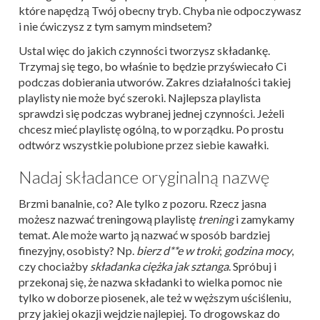
które napędzą Twój obecny tryb. Chyba nie odpoczywasz
i nie ćwiczysz z tym samym mindsetem?
Ustal więc do jakich czynności tworzysz składankę.
Trzymaj się tego, bo właśnie to będzie przyświecało Ci
podczas dobierania utworów. Zakres działalności takiej
playlisty nie może być szeroki. Najlepsza playlista
sprawdzi się podczas wybranej jednej czynności. Jeżeli
chcesz mieć playlistę ogólną, to w porządku. Po prostu
odtwórz wszystkie polubione przez siebie kawałki.
Nadaj składance oryginalną nazwę
Brzmi banalnie, co? Ale tylko z pozoru. Rzecz jasna
możesz nazwać treningową playlistę
trening
i zamykamy
temat. Ale może warto ją nazwać w sposób bardziej
finezyjny, osobisty? Np.
bierz d**e w troki
;
godzina mocy
,
czy chociażby
składanka ciężka jak sztanga
. Spróbuj i
przekonaj się, że nazwa składanki to wielka pomoc nie
tylko w doborze piosenek, ale też w węższym uściśleniu,
przy jakiej okazji wejdzie najlepiej. To drogowskaz do