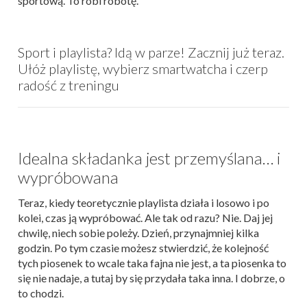
sportową. To robi robotę.
Sport i playlista? Idą w parze! Zacznij już teraz.
Ułóż playlistę, wybierz smartwatcha i czerp
radość z treningu
Idealna składanka jest przemyślana… i
wypróbowana
Teraz, kiedy teoretycznie playlista działa i losowo i po
kolei, czas ją wypróbować. Ale tak od razu? Nie. Daj jej
chwilę, niech sobie poleży. Dzień, przynajmniej kilka
godzin. Po tym czasie możesz stwierdzić, że kolejność
tych piosenek to wcale taka fajna nie jest, a ta piosenka to
się nie nadaje, a tutaj by się przydała taka inna. I dobrze, o
to chodzi.