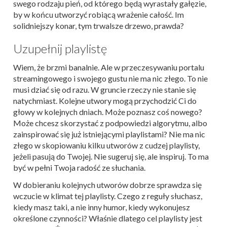
swego rodzaju pień, od którego będą wyrastały gałęzie,
by w końcu utworzyć robiącą wrażenie całość. Im
solidniejszy konar, tym trwalsze drzewo, prawda?
Uzupełnij playlistę
Wiem, że brzmi banalnie. Ale w przeczesywaniu portalu
streamingowego i swojego gustu nie ma nic złego. To nie
musi dziać się od razu. W gruncie rzeczy nie stanie się
natychmiast. Kolejne utwory mogą przychodzić Ci do
głowy w kolejnych dniach. Może poznasz coś nowego?
Może chcesz skorzystać z podpowiedzi algorytmu, albo
zainspirować się już istniejącymi playlistami? Nie ma nic
złego w skopiowaniu kilku utworów z cudzej playlisty,
jeżeli pasują do Twojej. Nie sugeruj się, ale inspiruj. To ma
być w pełni Twoja radość ze słuchania.
W dobieraniu kolejnych utworów dobrze sprawdza się
wczucie w klimat tej playlisty. Czego z reguły słuchasz,
kiedy masz taki, a nie inny humor, kiedy wykonujesz
określone czynności? Właśnie dlatego cel playlisty jest