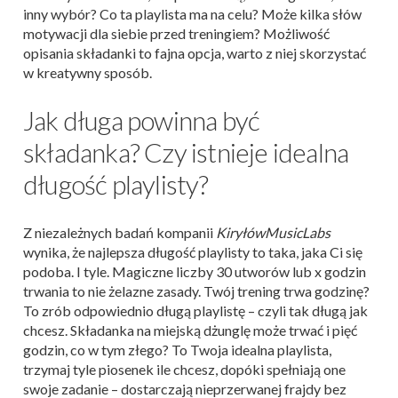
inny wybór? Co ta playlista ma na celu? Może kilka słów
motywacji dla siebie przed treningiem? Możliwość
opisania składanki to fajna opcja, warto z niej skorzystać
w kreatywny sposób.
Jak długa powinna być
składanka? Czy istnieje idealna
długość playlisty?
Z niezależnych badań kompanii
KiryłówMusicLabs
wynika, że najlepsza długość playlisty to taka, jaka Ci się
podoba. I tyle. Magiczne liczby 30 utworów lub x godzin
trwania to nie żelazne zasady. Twój trening trwa godzinę?
To zrób odpowiednio długą playlistę – czyli tak długą jak
chcesz. Składanka na miejską dżunglę może trwać i pięć
godzin, co w tym złego? To Twoja idealna playlista,
trzymaj tyle piosenek ile chcesz, dopóki spełniają one
swoje zadanie – dostarczają nieprzerwanej frajdy bez