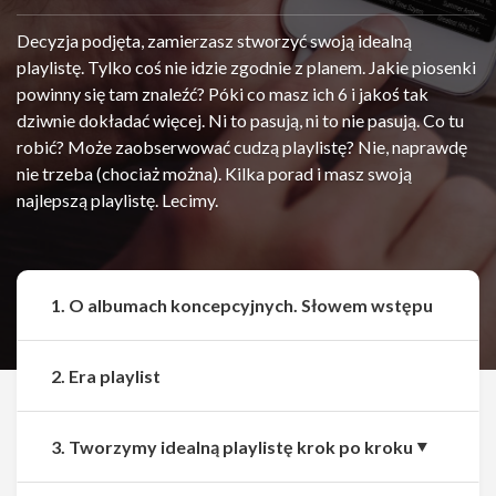
Decyzja podjęta, zamierzasz stworzyć swoją idealną
playlistę. Tylko coś nie idzie zgodnie z planem. Jakie piosenki
powinny się tam znaleźć? Póki co masz ich 6 i jakoś tak
dziwnie dokładać więcej. Ni to pasują, ni to nie pasują. Co tu
robić? Może zaobserwować cudzą playlistę? Nie, naprawdę
nie trzeba (chociaż można). Kilka porad i masz swoją
najlepszą playlistę. Lecimy.
1. O albumach koncepcyjnych. Słowem wstępu
2. Era playlist
3. Tworzymy idealną playlistę krok po kroku