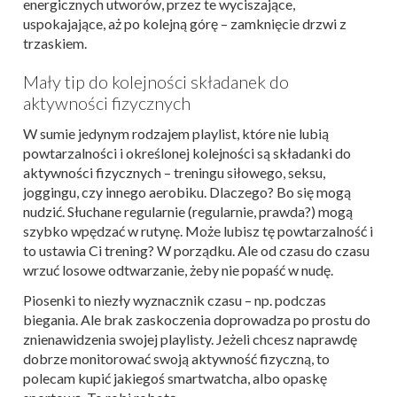
energicznych utworów, przez te wyciszające,
uspokajające, aż po kolejną górę – zamknięcie drzwi z
trzaskiem.
Mały tip do kolejności składanek do
aktywności fizycznych
W sumie jedynym rodzajem playlist, które nie lubią
powtarzalności i określonej kolejności są składanki do
aktywności fizycznych – treningu siłowego, seksu,
joggingu, czy innego aerobiku. Dlaczego? Bo się mogą
nudzić. Słuchane regularnie (regularnie, prawda?) mogą
szybko wpędzać w rutynę. Może lubisz tę powtarzalność i
to ustawia Ci trening? W porządku. Ale od czasu do czasu
wrzuć losowe odtwarzanie, żeby nie popaść w nudę.
Piosenki to niezły wyznacznik czasu – np. podczas
biegania. Ale brak zaskoczenia doprowadza po prostu do
znienawidzenia swojej playlisty. Jeżeli chcesz naprawdę
dobrze monitorować swoją aktywność fizyczną, to
polecam kupić jakiegoś smartwatcha, albo opaskę