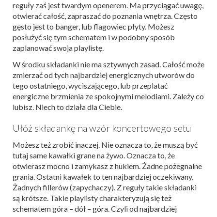
reguły zaś jest twardym openerem. Ma przyciągać uwagę,
otwierać całość, zapraszać do poznania wnętrza. Często
gęsto jest to banger, lub flagowiec płyty. Możesz
posłużyć się tym schematem i w podobny sposób
zaplanować swoja playlistę.
W środku składanki nie ma sztywnych zasad. Całość może
zmierzać od tych najbardziej energicznych utworów do
tego ostatniego, wyciszającego, lub przeplatać
energiczne brzmienia ze spokojnymi melodiami. Zależy co
lubisz. Niech to działa dla Ciebie.
Ułóż składankę na wzór koncertowego setu
Możesz też zrobić inaczej. Nie oznacza to, że muszą być
tutaj same kawałki grane na żywo. Oznacza to, że
otwierasz mocno i zamykasz z hukiem. Żadne pożegnalne
grania. Ostatni kawałek to ten najbardziej oczekiwany.
Żadnych fillerów (zapychaczy). Z reguły takie składanki
są krótsze. Takie playlisty charakteryzują się też
schematem góra – dół – góra. Czyli od najbardziej