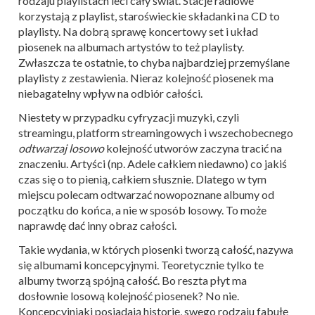
rodzaju playlistach leci cały świat. Stacje radiowe
korzystają z playlist, staroświeckie składanki na CD to
playlisty. Na dobrą sprawę koncertowy set i układ
piosenek na albumach artystów to też playlisty.
Zwłaszcza te ostatnie, to chyba najbardziej przemyślane
playlisty z zestawienia. Nieraz kolejność piosenek ma
niebagatelny wpływ na odbiór całości.
Niestety w przypadku cyfryzacji muzyki, czyli
streamingu, platform streamingowych i wszechobecnego
odtwarzaj losowo
kolejność utworów zaczyna tracić na
znaczeniu. Artyści (np. Adele całkiem niedawno) co jakiś
czas się o to pienią, całkiem słusznie. Dlatego w tym
miejscu polecam odtwarzać nowopoznane albumy od
początku do końca, a nie w sposób losowy. To może
naprawdę dać inny obraz całości.
Takie wydania, w których piosenki tworzą całość, nazywa
się albumami koncepcyjnymi. Teoretycznie tylko te
albumy tworzą spójną całość. Bo reszta płyt ma
dosłownie losową kolejność piosenek? No nie.
Koncepcyjniaki posiadają historię, swego rodzaju fabułę