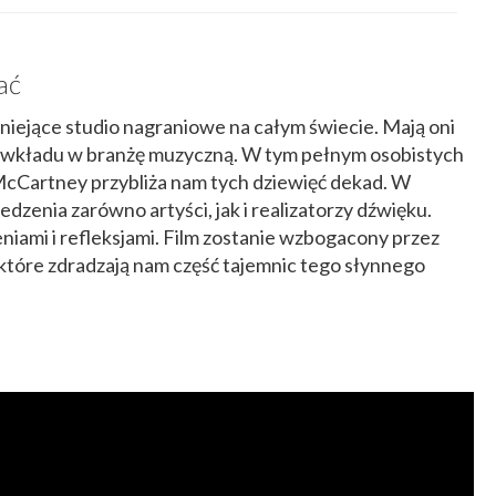
ać
tniejące studio nagraniowe na całym świecie. Mają oni
y i wkładu w branżę muzyczną. W tym pełnym osobistych
 McCartney przybliża nam tych dziewięć dekad. W
dzenia zarówno artyści, jak i realizatorzy dźwięku.
niami i refleksjami. Film zostanie wzbogacony przez
, które zdradzają nam część tajemnic tego słynnego