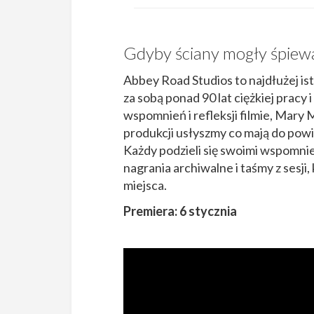
Gdyby ściany mogły śpiew
Abbey Road Studios to najdłużej is
za sobą ponad 90 lat ciężkiej prac
wspomnień i refleksji filmie, Mary
produkcji usłyszmy co mają do powie
Każdy podzieli się swoimi wspomnie
nagrania archiwalne i taśmy z sesji
miejsca.
Premiera: 6 stycznia