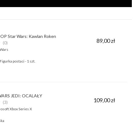
OP Star Wars: Kawlan Roken
89,00 zł
★
(0)
 Wars
Figurka postaci - 1 szt.
WARS JEDI: OCALAŁY
109,00 zł
★
(3)
osoft Xbox Series X
ska