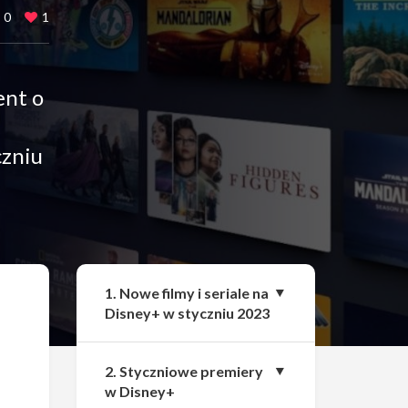
0
1
ent o
czniu
Udostępnij
1. Nowe filmy i seriale na
Disney+ w styczniu 2023
2. Styczniowe premiery
w Disney+