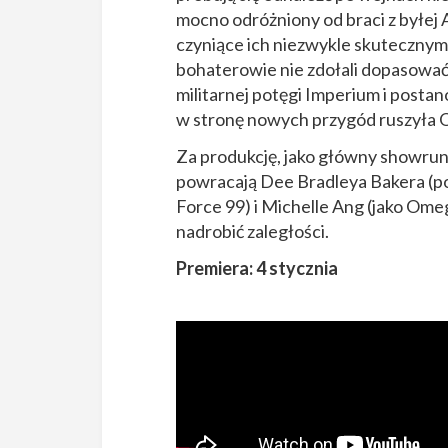
mocno odróżniony od braci z byłej 
czyniące ich niezwykle skutecznym
bohaterowie nie zdołali dopasować
militarnej potęgi Imperium i postan
w stronę nowych przygód ruszyła O
Za produkcję, jako główny showrun
powracają Dee Bradleya Bakera (p
Force 99) i Michelle Ang (jako Omega
nadrobić zaległości.
Premiera: 4 stycznia