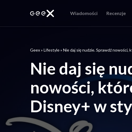
Wiadomości
Recenzje
Geex
»
Lifestyle
»
Nie daj się nudzie. Sprawdź nowości, 
Nie daj się n
nowości, któr
Disney+ w st