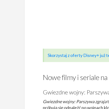
Skorzystaj z oferty Disney+ już t
Nowe filmy i seriale n
Gwiezdne wojny: Parszywa 
Gwiezdne wojny: Parszywa zgraja
t
próbują się odnaleźć po wojnach kl