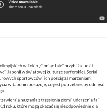
limpijskich w Tokio „Goniąc fale” przybliża ludzi i
ji Japonii w światowej kulturze surferskiej. Serial
turowych sportowców i ich pościg za marzeniami.
cia w Japonii i pokazuje, co jest potrzebne, by odnieść
gu.
awierają nagrania z trzęsienia ziemi i uderzenia fali
11 roku, które mogą okazać się nieodpowiednie dla