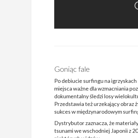
Goniąc fale
Po debiucie surfingu na igrzyskach o
miejsca ważne dla wzmacniania pozyc
dokumentalny śledzi losy wielokul
Przedstawia też urzekający obraz ży
sukces w międzynarodowym surfin
Dystrybutor zaznacza, że materiały z
tsunami we wschodniej Japonii z 20