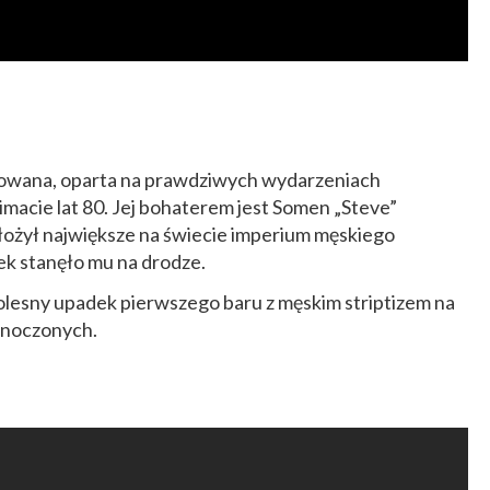
owana, oparta na prawdziwych wydarzeniach
imacie lat 80. Jej bohaterem jest Somen „Steve”
założył największe na świecie imperium męskiego
wiek stanęło mu na drodze.
 bolesny upadek pierwszego baru z męskim striptizem na
noczonych.