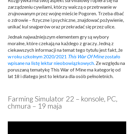
Rozgrywka ma swój aspekt survivalowy i opiera się na
zarządzeniu cywilami, którzy walczą o przetrwanie w
zrujnowanym przez wojnę mieście Pogoren. Trzeba dbać
o zdrowie – fizyczne i psychiczne, znajdować pożywienie,
unikać kul snajperów oraz przekradać się przez ulice.
Jednak najważniejszym elementem gry są wybory
moralne, które czekają na każdego z graczy. Jedną z
ciekawszych informacji na temat tego tytułu jest fakt, że
w roku szkolnym 2020/2021
This War Of Mine
zostało
wpisane na listę lektur nieobowiązkowych.
Ze względu na
poruszaną tematykę This War of Mine ma kategorię od
lat 18 i dlatego jest to lektura dla osób pełnoletnich.
Farming Simulator 22 – konsole, PC,
chmura – 19 maja