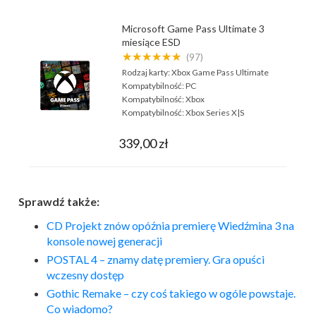
Microsoft Game Pass Ultimate 3
miesiące ESD
★★★★★★
(97)
Rodzaj karty:
Xbox Game Pass Ultimate
Kompatybilność:
PC
Kompatybilność:
Xbox
Kompatybilność:
Xbox Series X|S
339,00 zł
Sprawdź także:
CD Projekt znów opóźnia premierę Wiedźmina 3 na
konsole nowej generacji
POSTAL 4 – znamy datę premiery. Gra opuści
wczesny dostęp
Gothic Remake – czy coś takiego w ogóle powstaje.
Co wiadomo?