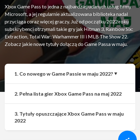
Xbox Game Pass to jedna z najbardziej udanych usług firmy
Microsoft, a jej regularnie aktualizowana biblioteka nadal
przyciąga coraz więcej graczy. Już od początku 2022 roku
subskrybenci otrzymali takie gry jak Hitman 3, Rainbow Six:
Extraction, Total War: Warhammer III i MLB The Show 22.
Zobacz jakie nowe tytuły dołączą do Game Passa w maju.
1. Co nowego w Game Passie w maju 2022?
2. Pełna lista gier Xbox Game Pass na maj 2022
3. Tytuły opuszczające Xbox Game Pass w maju
Udostępnij
Udostępnij
2022