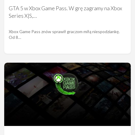
GTA 5 w Xbox Game Pass. W grę zagramy na Xbox
Series X|S,…
Xbox Game Pass znów sprawił graczom miłą niespodziankę.
Od 8…