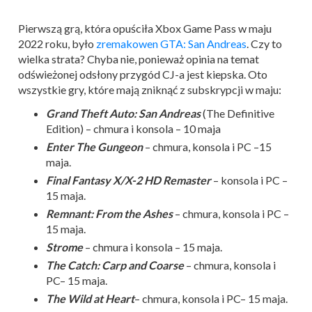
Pierwszą grą, która opuściła Xbox Game Pass w maju
2022 roku, było
zremakowen GTA: San Andreas
. Czy to
wielka strata? Chyba nie, ponieważ opinia na temat
odświeżonej odsłony przygód CJ-a jest kiepska. Oto
wszystkie gry, które mają zniknąć z subskrypcji w maju:
Grand Theft Auto: San Andreas
(The Definitive
Edition) – chmura i konsola – 10 maja
Enter The Gungeon
– chmura, konsola i PC –15
maja.
Final Fantasy X/X-2 HD Remaster
– konsola i PC –
15 maja.
Remnant: From the Ashes
– chmura, konsola i PC –
15 maja.
Strome
– chmura i konsola – 15 maja.
The Catch: Carp and Coarse
– chmura, konsola i
PC– 15 maja.
The Wild at Heart
– chmura, konsola i PC– 15 maja.