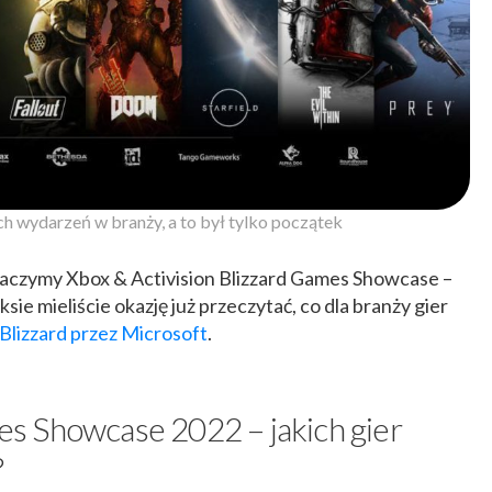
ch wydarzeń w branży, a to był tylko początek
obaczymy Xbox & Activision Blizzard Games Showcase –
ie mieliście okazję już przeczytać, co dla branży gier
 Blizzard przez Microsoft
.
s Showcase 2022 – jakich gier
?