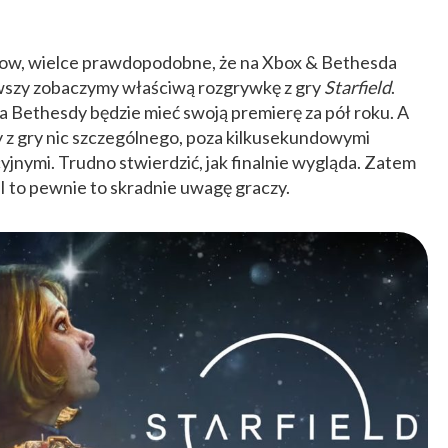
show, wielce prawdopodobne, że na Xbox & Bethesda
wszy zobaczymy właściwą rozgrywkę z gry
Starfield
.
a Bethesdy będzie mieć swoją premierę za pół roku. A
my z gry nic szczególnego, poza kilkusekundowymi
jnymi. Trudno stwierdzić, jak finalnie wygląda. Zatem
 I to pewnie to skradnie uwagę graczy.