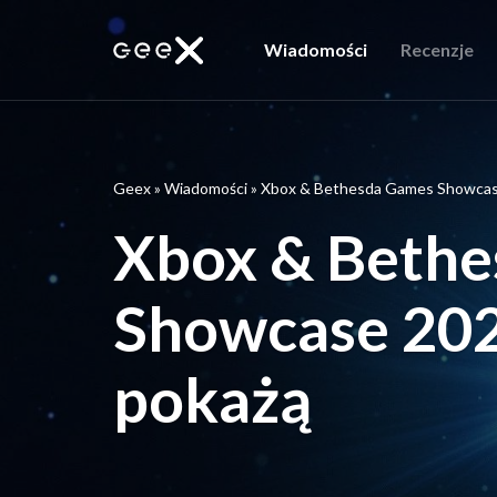
Wiadomości
Recenzje
Geex
»
Wiadomości
»
Xbox & Bethesda Games Showcase 2
Xbox & Beth
Showcase 2022
pokażą