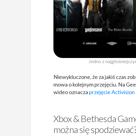
Jedno z najgłośniejszy
Niewykluczone, że za jakiś czas z
mowa o kolejnym przejęciu. Na Geeks
wideo oznacza
przejęcie Activision
Xbox & Bethesda Game
można się spodziewać