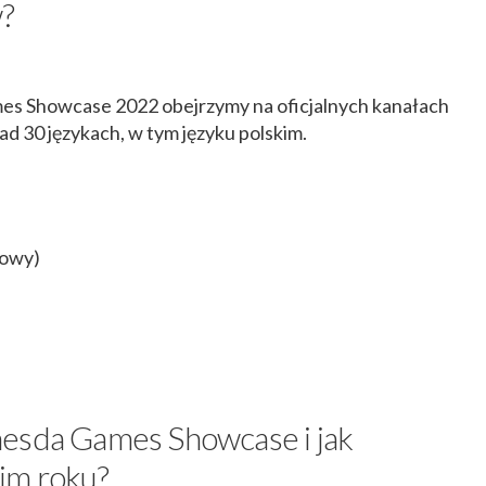
?
s Showcase 2022 obejrzymy na oficjalnych kanałach
d 30 językach, w tym języku polskim.
gowy)
hesda Games Showcase i jak
im roku?