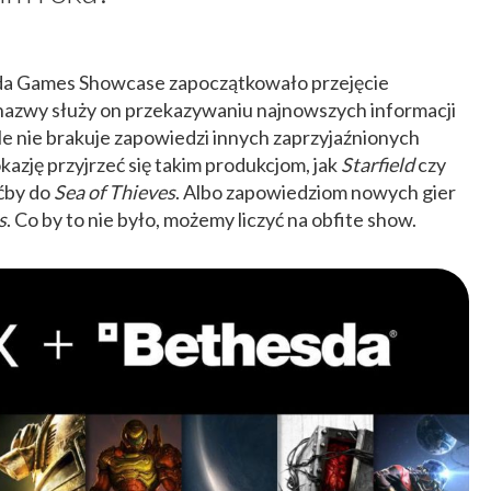
da Games Showcase zapoczątkowało przejęcie
nazwy służy on przekazywaniu najnowszych informacji
le nie brakuje zapowiedzi innych zaprzyjaźnionych
zję przyjrzeć się takim produkcjom, jak
Starfield
czy
oćby do
Sea of Thieves
. Albo zapowiedziom nowych gier
s
. Co by to nie było, możemy liczyć na obfite show.