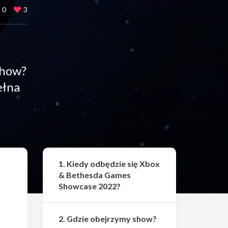
0
3
show?
ełna
Udostępnij
1. Kiedy odbędzie się Xbox
& Bethesda Games
Showcase 2022?
2. Gdzie obejrzymy show?