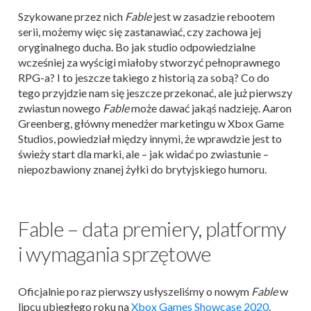
Szykowane przez nich
Fable
jest w zasadzie rebootem
serii, możemy więc się zastanawiać, czy zachowa jej
oryginalnego ducha. Bo jak studio odpowiedzialne
wcześniej za wyścigi miałoby stworzyć pełnoprawnego
RPG-a? I to jeszcze takiego z historią za sobą? Co do
tego przyjdzie nam się jeszcze przekonać, ale już pierwszy
zwiastun nowego
Fable
może dawać jakąś nadzieję. Aaron
Greenberg, główny menedżer marketingu w Xbox Game
Studios, powiedział między innymi, że wprawdzie jest to
świeży start dla marki, ale – jak widać po zwiastunie –
niepozbawiony znanej żyłki do brytyjskiego humoru.
Fable – data premiery, platformy
i wymagania sprzętowe
Oficjalnie po raz pierwszy usłyszeliśmy o nowym
Fable
w
lipcu ubiegłego roku na
Xbox Games Showcase 2020
.