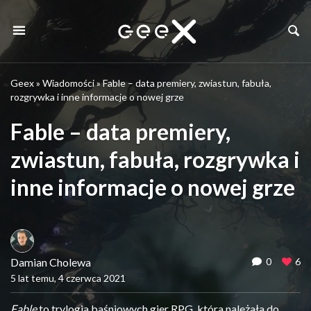
Geex
»
Wiadomości
»
Fable – data premiery, zwiastun, fabuła,
rozgrywka i inne informacje o nowej grze
Fable – data premiery,
zwiastun, fabuła, rozgrywka i
inne informacje o nowej grze
Damian Cholewa
0
6
5 lat temu, 4 czerwca 2021
Fable
to trylogia baśniowych gier RPG, która należała do