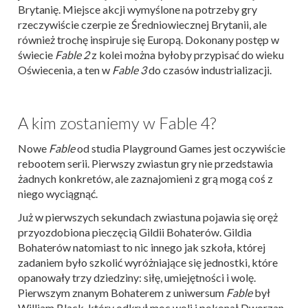
Brytanię. Miejsce akcji wymyślone na potrzeby gry
rzeczywiście czerpie ze Średniowiecznej Brytanii, ale
również trochę inspiruje się Europą. Dokonany postęp w
świecie
Fable 2
z kolei można byłoby przypisać do wieku
Oświecenia, a ten w
Fable 3
do czasów industrializacji.
A kim zostaniemy w Fable 4?
Nowe
Fable
od studia Playground Games jest oczywiście
rebootem serii. Pierwszy zwiastun gry nie przedstawia
żadnych konkretów, ale zaznajomieni z grą mogą coś z
niego wyciągnąć.
Już w pierwszych sekundach zwiastuna pojawia się oręż
przyozdobiona pieczęcią Gildii Bohaterów. Gildia
Bohaterów natomiast to nic innego jak szkoła, której
zadaniem było szkolić wyróżniające się jednostki, które
opanowały trzy dziedziny: siłę, umiejętności i wolę.
Pierwszym znanym Bohaterem z uniwersum
Fable
był
William Black, który odkrył moc woli i pokonał Dworzan