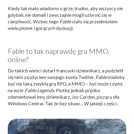
Kiedy tak mało wiadomo o grze, trudno, aby wszyscy nie
gdybali, nie dumali i zwyczajnie mogli uzbroić się w
cierpliwość. Wobec tego
Fable
stało się przedmiotem
wielu plotek i gorących dyskusji.
Fable to tak naprawdę gra MMO,
online?
Do takich wieści dotarł francuski dziennikarz, a podzielił
się nimi za użyciem swojego konta Twitter.
Fable
miałoby
być nie taką zwykłą grą RPG, a MMO – być może czymś
na wzór
Fable Legends
. Plotkę jednak prędko
zdementował inny dziennikarz, Jez Corden, piszący dla
Windows Central. Tak że bez obaw… W jakiejś części.