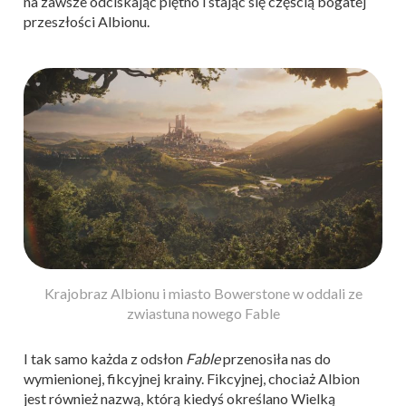
na zawsze odciskając piętno i stając się częścią bogatej
przeszłości Albionu.
Krajobraz Albionu i miasto Bowerstone w oddali ze
zwiastuna nowego Fable
I tak samo każda z odsłon
Fable
przenosiła nas do
wymienionej, fikcyjnej krainy. Fikcyjnej, chociaż Albion
jest również nazwą, którą kiedyś określano Wielką