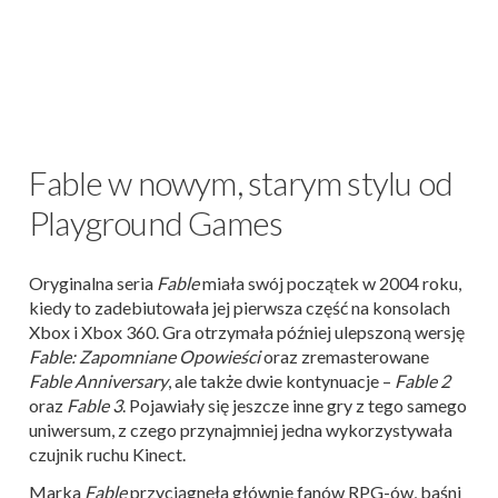
Fable w nowym, starym stylu od
Playground Games
Oryginalna seria
Fable
miała swój początek w 2004 roku,
kiedy to zadebiutowała jej pierwsza część na konsolach
Xbox i Xbox 360. Gra otrzymała później ulepszoną wersję
Fable: Zapomniane Opowieści
oraz zremasterowane
Fable Anniversary
, ale także dwie kontynuacje –
Fable 2
oraz
Fable 3
. Pojawiały się jeszcze inne gry z tego samego
uniwersum, z czego przynajmniej jedna wykorzystywała
czujnik ruchu Kinect.
Marka
Fable
przyciągnęła głównie fanów RPG-ów, baśni