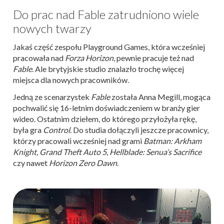
Do prac nad Fable zatrudniono wiele
nowych twarzy
Jakaś część zespołu Playground Games, która wcześniej
pracowała nad
Forza Horizon
, pewnie pracuje też nad
Fable
. Ale brytyjskie studio znalazło trochę więcej
miejsca dla nowych pracowników.
Jedną ze scenarzystek
Fable
została Anna Megill, mogąca
pochwalić się 16-letnim doświadczeniem w branży gier
wideo. Ostatnim dziełem, do którego przyłożyła rękę,
była gra
Control
. Do studia dołączyli jeszcze pracownicy,
którzy pracowali wcześniej nad grami
Batman: Arkham
Knight
,
Grand Theft Auto 5
,
Hellblade: Senua’s Sacrifice
czy nawet
Horizon Zero Dawn
.