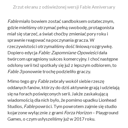
Zrzut ekranu z odświeżonej wersji Fable Anniversary
Fable
miało bowiem zostać sandboksem ostatecznym,
gdzie mieliśmy otrzymać pełną swobodę, protagonista
miał się starzeć, a świat choćby zmieniać pory roku i
sprawnie reagować na poczynania gracza. W
rzeczywistości otrzymaliśmy dość liniową rozgrywkę.
Dopiero edycja
Fable: Zapomniane Opowieści
dała
twórcom upragniony sukces komercyjny. I choć następne
odsłony serii też spotkały się już z lepszym odbiorem, to
Fable 3
ponownie trochę podzieliło graczy.
Mimo tego gry
Fable
zebrały wokół siebie rzeszę
oddanych fanów, którzy do dziś aktywnie grają i udzielają
się na forach poświęconych serii. Jakże zaskakującą
wiadomością dla nich było, że pomimo upadku Lionhead
Studios,
Fable
powróci. Tym powrotem zajmie się studio
kojarzone wyłącznie z grami
Forza Horizon
– Playground
Games, o czym usłyszeliśmy już w 2017 roku.