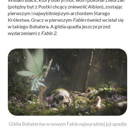
(potężny byt z Pustki chcący zniewolić Albion), zostając
pierwszym i najwybitniejszym archontem Starego
Królestwa. Gracz w pierwszym
Fable
również wcielał się
w takiego Bohatera. A gildia upadła jeszcze przed
wydarzeniami z
Fable 2
.
Gildia Bohaterów w nowym Fable najwyraźniej już upadła