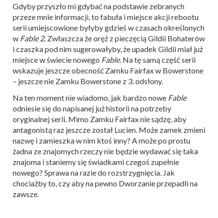
Gdyby przyszło mi gdybać na podstawie zebranych
przeze mnie informacji, to fabuła i miejsce akcji rebootu
serii umiejscowione byłyby gdzieś w czasach określonych
w
Fable 2
. Zwłaszcza że oręż z pieczęcią Gildii Bohaterów
i czaszka pod nim sugerowałyby, że upadek Gildii miał już
miejsce w świecie nowego
Fable
. Na tę samą część serii
wskazuje jeszcze obecność Zamku Fairfax w Bowerstone
– jeszcze nie Zamku Bowerstone z 3. odsłony.
Na ten moment nie wiadomo, jak bardzo nowe
Fable
odniesie się do napisanej już historii na potrzeby
oryginalnej serii. Mimo Zamku Fairfax nie sądzę, aby
antagonistą raz jeszcze został Lucien. Może zamek zmieni
nazwę i zamieszka w nim ktoś inny? A może po prostu
żadna ze znajomych rzeczy nie będzie wydawać się taka
znajoma i staniemy się świadkami czegoś zupełnie
nowego? Sprawa na razie do rozstrzygnięcia. Jak
chociażby to, czy aby na pewno Dworzanie przepadli na
zawsze.