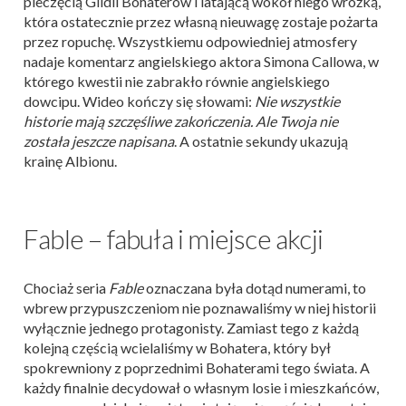
pieczęcią Gildii Bohaterów i latającą wokół niego wróżką,
która ostatecznie przez własną nieuwagę zostaje pożarta
przez ropuchę. Wszystkiemu odpowiedniej atmosfery
nadaje komentarz angielskiego aktora Simona Callowa, w
którego kwestii nie zabrakło równie angielskiego
dowcipu. Wideo kończy się słowami:
Nie wszystkie
historie mają szczęśliwe zakończenia. Ale Twoja nie
została jeszcze napisana
. A ostatnie sekundy ukazują
krainę Albionu.
Fable – fabuła i miejsce akcji
Chociaż seria
Fable
oznaczana była dotąd numerami, to
wbrew przypuszczeniom nie poznawaliśmy w niej historii
wyłącznie jednego protagonisty. Zamiast tego z każdą
kolejną częścią wcielaliśmy w Bohatera, który był
spokrewniony z poprzednimi Bohaterami tego świata. A
każdy finalnie decydował o własnym losie i mieszkańców,