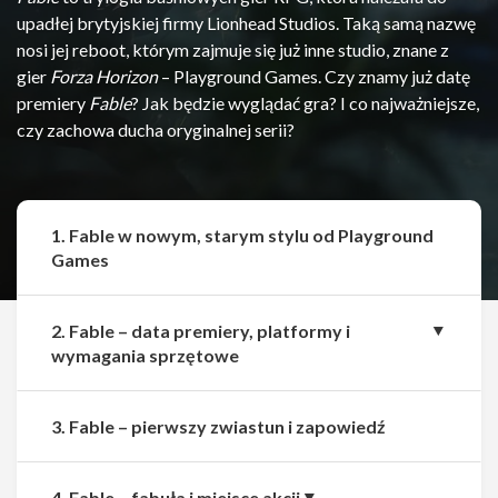
upadłej brytyjskiej firmy Lionhead Studios. Taką samą nazwę
nosi jej reboot, którym zajmuje się już inne studio, znane z
gier
Forza Horizon
– Playground Games. Czy znamy już datę
premiery
Fable
? Jak będzie wyglądać gra? I co najważniejsze,
czy zachowa ducha oryginalnej serii?
1. Fable w nowym, starym stylu od Playground
Games
2. Fable – data premiery, platformy i
wymagania sprzętowe
3. Fable – pierwszy zwiastun i zapowiedź
4. Fable – fabuła i miejsce akcji