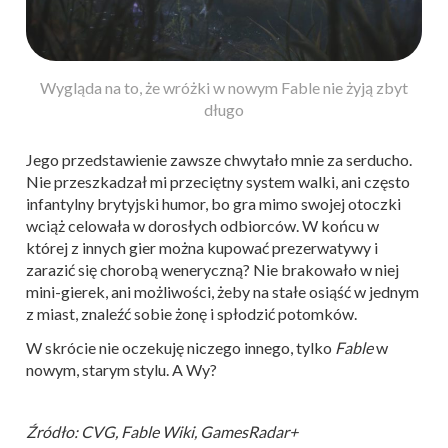
Wygląda na to, że wróżki w nowym Fable nie żyją zbyt
długo
Jego przedstawienie zawsze chwytało mnie za serducho.
Nie przeszkadzał mi przeciętny system walki, ani często
infantylny brytyjski humor, bo gra mimo swojej otoczki
wciąż celowała w dorosłych odbiorców. W końcu w
której z innych gier można kupować prezerwatywy i
zarazić się chorobą weneryczną? Nie brakowało w niej
mini-gierek, ani możliwości, żeby na stałe osiąść w jednym
z miast, znaleźć sobie żonę i spłodzić potomków.
W skrócie nie oczekuję niczego innego, tylko
Fable
w
nowym, starym stylu. A Wy?
Źródło: CVG, Fable Wiki, GamesRadar+