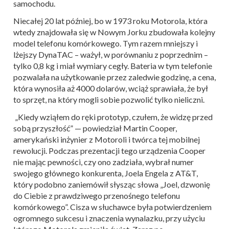
samochodu.
Niecałej 20 lat później, bo w 1973 roku Motorola, która
wtedy znajdowała się w Nowym Jorku zbudowała kolejny
model telefonu komórkowego. Tym razem mniejszy i
lżejszy DynaTAC – ważył, w porównaniu z poprzednim –
tylko 0,8 kg i miał wymiary cegły. Bateria w tym telefonie
pozwalała na użytkowanie przez zaledwie godzinę, a cena,
która wynosiła aż 4000 dolarów, wciąż sprawiała, że był
to sprzęt, na który mogli sobie pozwolić tylko nieliczni.
„Kiedy wziąłem do ręki prototyp, czułem, że widzę przed
sobą przyszłość” — powiedział Martin Cooper,
amerykański inżynier z Motoroli i twórca tej mobilnej
rewolucji. Podczas prezentacji tego urządzenia Cooper
nie mając pewności, czy ono zadziała, wybrał numer
swojego głównego konkurenta, Joela Engela z AT&T,
który podobno zaniemówił słysząc słowa „Joel, dzwonię
do Ciebie z prawdziwego przenośnego telefonu
komórkowego”. Cisza w słuchawce była potwierdzeniem
ogromnego sukcesu i znaczenia wynalazku, przy użyciu