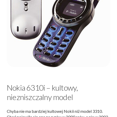
Nokia 6310i – kultowy,
niezniszczalny model
Chyba nie ma bardziej kultowej Nokii niż model 3310.
Choć pojawiła się ona na rynku w 2000 roku, a nie w 2002,