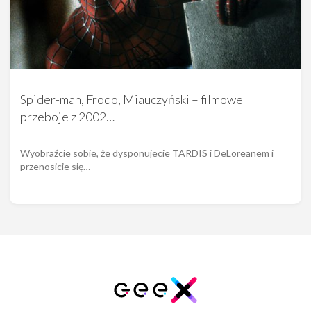
Spider-man, Frodo, Miauczyński – filmowe
przeboje z 2002…
Wyobraźcie sobie, że dysponujecie TARDIS i DeLoreanem i
przenosicie się…