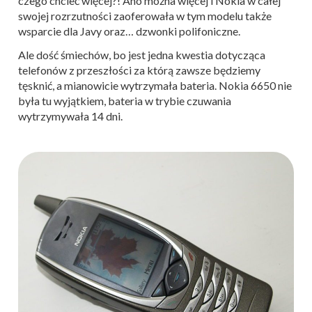
czego chcieć więcej?! Ano można więcej i Nokia w całej
swojej rozrzutności zaoferowała w tym modelu także
wsparcie dla Javy oraz… dzwonki polifoniczne.
Ale dość śmiechów, bo jest jedna kwestia dotycząca
telefonów z przeszłości za którą zawsze będziemy
tęsknić, a mianowicie wytrzymała bateria. Nokia 6650 nie
była tu wyjątkiem, bateria w trybie czuwania
wytrzymywała 14 dni.