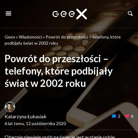
Geex
»
Wiadomości
»
Powrót do przeszłości – telefony, które
podbijały świat w 2002 roku
Powrót do przeszłości –
telefony, które podbijały
świat w 2002 roku
Katarzyna Łukasiak
2
6
6 lat temu, 12 października 2020
Obecnie niewiele osób na świecie jest w stanie sobie