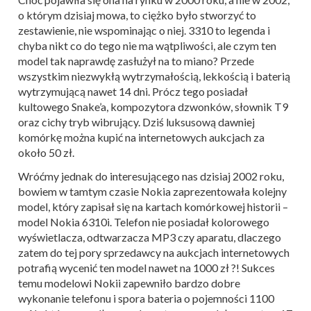
o którym dzisiaj mowa, to ciężko było stworzyć to
zestawienie, nie wspominając o niej. 3310 to legenda i
chyba nikt co do tego nie ma wątpliwości, ale czym ten
model tak naprawdę zasłużył na to miano? Przede
wszystkim niezwykłą wytrzymałością, lekkością i baterią
wytrzymującą nawet 14 dni. Prócz tego posiadał
kultowego Snake’a, kompozytora dzwonków, słownik T9
oraz cichy tryb wibrujący. Dziś luksusową dawniej
komórkę można kupić na internetowych aukcjach za
około 50 zł.
Wróćmy jednak do interesującego nas dzisiaj 2002 roku,
bowiem w tamtym czasie Nokia zaprezentowała kolejny
model, który zapisał się na kartach komórkowej historii –
model Nokia 6310i. Telefon nie posiadał kolorowego
wyświetlacza, odtwarzacza MP3 czy aparatu, dlaczego
zatem do tej pory sprzedawcy na aukcjach internetowych
potrafią wycenić ten model nawet na 1000 zł ?! Sukces
temu modelowi Nokii zapewniło bardzo dobre
wykonanie telefonu i spora bateria o pojemności 1100