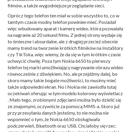
filmów, a także wygodniejsze przeglądanie sieci.
Oprócz tego telefon ten miał w sobie wszystko to, co w
tamtym czasie modny telefon powinien mieć. Posiadał
więc wbudowany aparat i kamerę wideo, która pozwalała
na nagranie aż 20 sekund filmu. Z jednej strony wydaje się
to śmieszne i absurdalne, ale z drugiej przecież obecnie
mamy trend na tworzenie krótkich filmików na InstaStory
czy TikToka, więc wiemy, że da się w tym krótkim czasie
uchwycić chwilę. Poza tym Nokia 6650 to pierwszy
telefon tej marki umożliwiający nagrywanie obrazu wideo
równocześnie z dźwiękiem. No, ale przejdźmy dalej, bo
skoro mamy takie bogate możliwości, to musimy mieć
także odpowiedni ekran. No i Nokia nie zawiodła tutaj
oczekiwań oferując w tym modelu kolorowy wyświetlacz
. Mało tego, zrobionymi zdjęciami można było dzielić się
ze znajomymi, oczywiście za pomocą MMS-a. Skoro już
przy przesyłaniu danych jesteśmy, to nie można nie
wspomnieć o tym, że Nokia 6650 obsługiwała
podczerwień, Bluetooth oraz USB. Chciałoby się rzec: