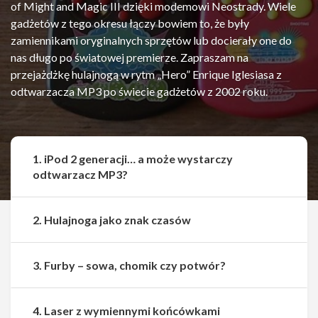
of Might and Magic III dzięki modemowi Neostrady. Wiele
gadżetów z tego okresu łączy bowiem to, że były
zamiennikami oryginalnych sprzętów lub docierały one do
nas długo po światowej premierze. Zapraszam na
przejażdżkę hulajnogą w rytm „Hero” Enrique Iglesiasa z
odtwarzacza MP3 po świecie gadżetów z 2002 roku.
1. iPod 2 generacji… a może wystarczy
odtwarzacz MP3?
2. Hulajnoga jako znak czasów
3. Furby – sowa, chomik czy potwór?
4. Laser z wymiennymi końcówkami