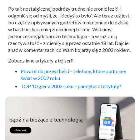
Po tak nostalgicznej podróży trudno nie uronić łezki i
odgonić się od myśli, że „kiedyś to było”. Ale teraz też jest,
bo część z opisywanych gadżetów funkcjonuje do dzisiaj
w bardziej lub mniej zmienionej formie. Widzimy
jednocześnie, jak bardzo technologia – a w raz z nią
rzeczywistość – zmieniły się przez ostatnie 18 lat. Dajcie
znać w komentarzach, co Wam kojarzy się z 2002 rokiem.
Zobacz inne artykuły z tej serii:
Powrót do przeszłości – telefony, które podbijały
świat w 2002 roku
TOP 10 gier z 2002 roku – pamiętasz te tytuły?