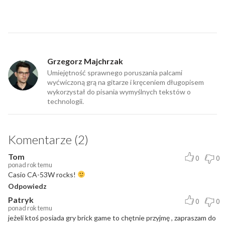
Grzegorz Majchrzak
Umiejętność sprawnego poruszania palcami
wyćwiczoną grą na gitarze i kręceniem długopisem
wykorzystał do pisania wymyślnych tekstów o
technologii.
Komentarze (2)
Tom
0
0
ponad rok temu
Casio CA-53W rocks!
Odpowiedz
Patryk
0
0
ponad rok temu
jeżeli ktoś posiada gry brick game to chętnie przyjmę , zapraszam do