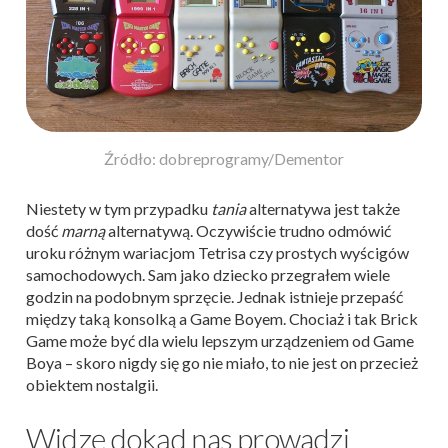
Źródło: dobreprogramy/Dementor
Niestety w tym przypadku
tania
alternatywa jest także
dość
marną
alternatywą. Oczywiście trudno odmówić
uroku różnym wariacjom Tetrisa czy prostych wyścigów
samochodowych. Sam jako dziecko przegrałem wiele
godzin na podobnym sprzęcie. Jednak istnieje przepaść
między taką konsolką a Game Boyem. Chociaż i tak Brick
Game może być dla wielu lepszym urządzeniem od Game
Boya – skoro nigdy się go nie miało, to nie jest on przecież
obiektem nostalgii.
Widzę dokąd nas prowadzi