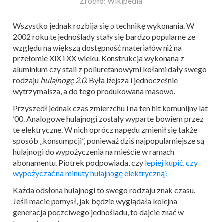
Źródło: Wikipedia
Wszystko jednak rozbija się o technikę wykonania. W
2002 roku te jednoślady stały się bardzo popularne ze
względu na większą dostępność materiałów niż na
przełomie XIX i XX wieku. Konstrukcja wykonana z
aluminium czy stali z poliuretanowymi kołami dały swego
rodzaju
hulajnogę
2.0
. Była lżejsza i jednocześnie
wytrzymalsza, a do tego produkowana masowo.
Przyszedł jednak czas zmierzchu i na ten hit komunijny lat
’00. Analogowe hulajnogi zostały wyparte bowiem przez
te elektryczne. W nich oprócz napędu zmienił się także
sposób „konsumpcji”, ponieważ dziś najpopularniejsze są
hulajnogi do wypożyczenia na mieście w ramach
abonamentu. Piotrek podpowiada, czy
lepiej kupić, czy
wypożyczać na minuty hulajnogę elektryczną?
Każda odsłona hulajnogi to swego rodzaju znak czasu.
Jeśli macie pomysł, jak będzie wyglądała kolejna
generacja poczciwego jednośladu, to dajcie znać w