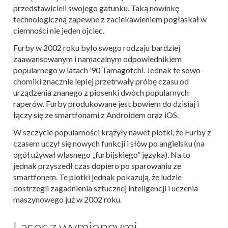
przedstawicieli swojego gatunku. Taką nowinkę
technologiczną zapewne z zaciekawieniem pogłaskał w
ciemności nie jeden ojciec.
Furby w 2002 roku było swego rodzaju bardziej
zaawansowanym i namacalnym odpowiednikiem
popularnego w latach ’90 Tamagotchi. Jednak te sowo-
chomiki znacznie lepiej przetrwały próbę czasu od
urządzenia znanego z piosenki dwóch popularnych
raperów. Furby produkowane jest bowiem do dzisiaj i
łączy się ze smartfonami z Androidem oraz iOS.
W szczycie popularności krążyły nawet plotki, że Furby z
czasem uczył się nowych funkcji i słów po angielsku (na
ogół używał własnego „furbijskiego” języka). Na to
jednak przyszedł czas dopiero po sparowaniu ze
smartfonem. Te plotki jednak pokazują, że ludzie
dostrzegli zagadnienia sztucznej inteligencji i uczenia
maszynowego już w 2002 roku.
Laser z wymiennymi