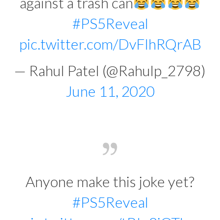
against a trash can
#PS5Reveal
pic.twitter.com/DvFlhRQrAB
— Rahul Patel (@Rahulp_2798)
June 11, 2020
Anyone make this joke yet?
#PS5Reveal