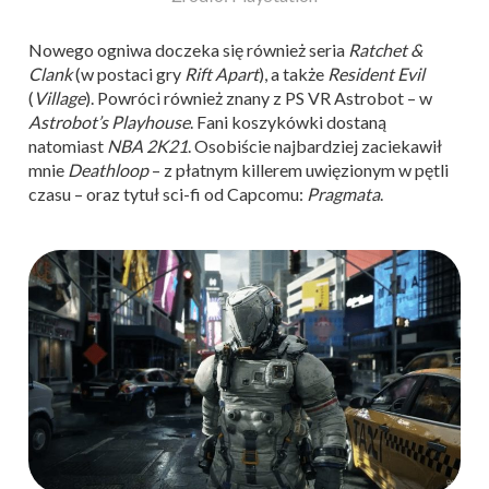
Nowego ogniwa doczeka się również seria
Ratchet &
Clank
(w postaci gry
Rift Apart
), a także
Resident Evil
(
Village
). Powróci również znany z PS VR Astrobot – w
Astrobot’s Playhouse
. Fani koszykówki dostaną
natomiast
NBA 2K21
. Osobiście najbardziej zaciekawił
mnie
Deathloop
– z płatnym killerem uwięzionym w pętli
czasu – oraz tytuł sci-fi od Capcomu:
Pragmata
.