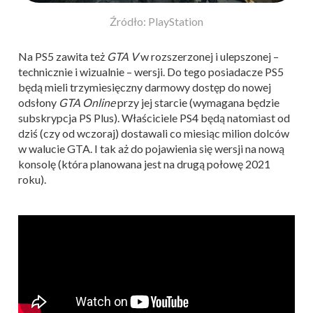
Źródło: PlayStation
Na PS5 zawita też
GTA V
w rozszerzonej i ulepszonej –
technicznie i wizualnie – wersji. Do tego posiadacze PS5
będą mieli trzymiesięczny darmowy dostęp do nowej
odsłony
GTA Online
przy jej starcie (wymagana będzie
subskrypcja PS Plus). Właściciele PS4 będą natomiast od
dziś (czy od wczoraj) dostawali co miesiąc milion dolców
w walucie GTA. I tak aż do pojawienia się wersji na nową
konsolę (która planowana jest na drugą połowę 2021
roku).