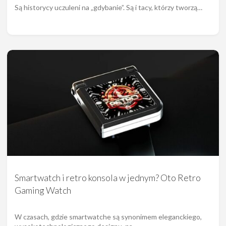
Są historycy uczuleni na „gdybanie”. Są i tacy, którzy tworzą…
Smartwatch i retro konsola w jednym? Oto Retro
Gaming Watch
W czasach, gdzie smartwatche są synonimem eleganckiego,