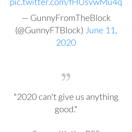
pic.twitter.com/fHUsvwMu4q
— GunnyFromTheBlock
(@GunnyFTBlock)
June 11,
2020
"2020 can't give us anything
good."