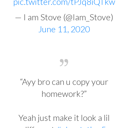
pic.twitter.com/tPJq8iQTkw
— I am Stove (@Iam_Stove)
June 11, 2020
“Ayy bro can u copy your
homework?”
Yeah just make it look a lil