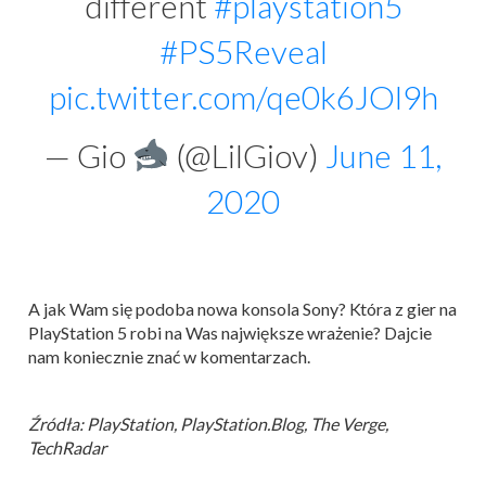
different
#playstation5
#PS5Reveal
pic.twitter.com/qe0k6JOl9h
— Gio
(@LilGiov)
June 11,
2020
A jak Wam się podoba nowa konsola Sony? Która z gier na
PlayStation 5 robi na Was największe wrażenie? Dajcie
nam koniecznie znać w komentarzach.
Źródła: PlayStation, PlayStation.Blog, The Verge,
TechRadar