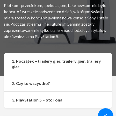
Plotkom, przeciekom, spekulacjom, fake newsom nie było
końca. Aż wreszcie nadszedł ten dzień, w którym światu
miała zostać w końcu objawiona nowa konsola Sony. I stało
się. Podczas streamu The Future of Gaming zostały
zaprezentowane nie tylko trailery nadchodzących tytułów,
ale również sama PlayStation 5.
1. Początek – trailery gier, trailery gier, trailery
gier…
2. Czy to wszystko?
Udostępnij
Udostępnij
3. PlayStation 5 – oto i ona