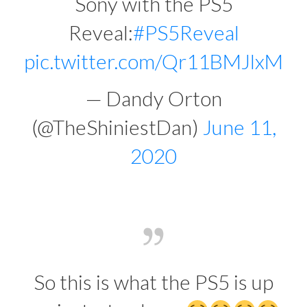
Sony with the PS5
Reveal:
#PS5Reveal
pic.twitter.com/Qr11BMJlxM
— Dandy Orton
(@TheShiniestDan)
June 11,
2020
So this is what the PS5 is up