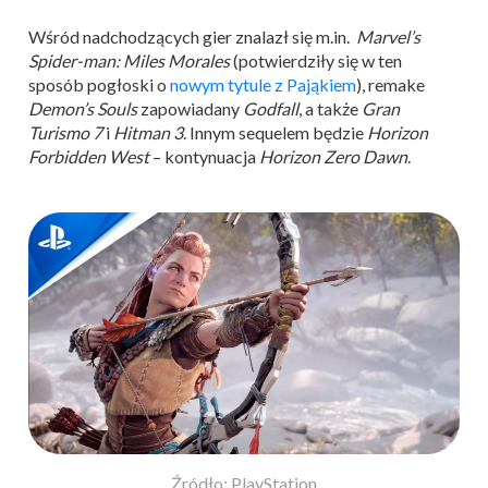
Wśród nadchodzących gier znalazł się m.in.
Marvel’s
Spider-man: Miles Morales
(potwierdziły się w ten
sposób pogłoski o
nowym tytule z Pająkiem
), remake
Demon’s Souls
zapowiadany
Godfall
, a także
Gran
Turismo 7
i
Hitman 3
. Innym sequelem będzie
Horizon
Forbidden West
– kontynuacja
Horizon Zero Dawn
.
Źródło: PlayStation