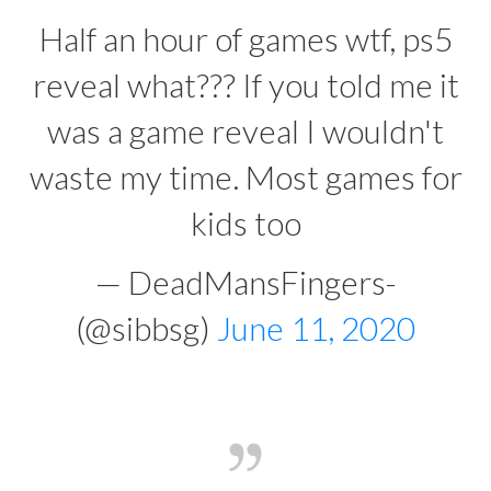
Half an hour of games wtf, ps5
reveal what??? If you told me it
was a game reveal I wouldn't
waste my time. Most games for
kids too
— DeadMansFingers-
(@sibbsg)
June 11, 2020