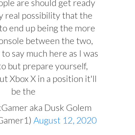
ople are should get ready
y real possibility that the
 to end up being the more
onsole between the two,
t to say much here as I was
to but prepare yourself,
t Xbox X in a position it'll
be the
cGamer aka Dusk Golem
cGamer1)
August 12, 2020