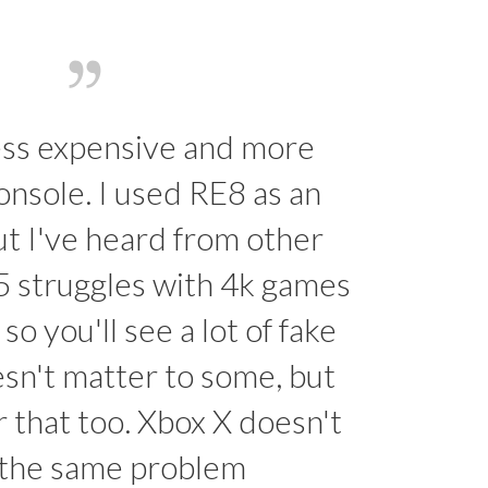
ess expensive and more
onsole. I used RE8 as an
ut I've heard from other
5 struggles with 4k games
 so you'll see a lot of fake
esn't matter to some, but
r that too. Xbox X doesn't
 the same problem