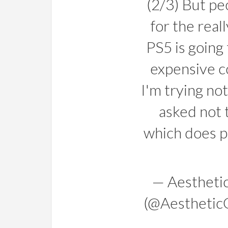
(2/3) But pe
for the reall
PS5 is going
expensive c
I'm trying no
asked not 
which does pu
— Aestheti
(@Aestheti