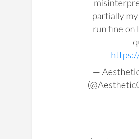
misinterpre
partially my
run fine on 
q
https:
— Aestheti
(@Aestheti