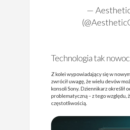
— Aestheti
(@Aestheti
Technologia tak nowoc
Z kolei wypowiadający się w nowy
zwrócił uwagę, że wielu devów moż
konsoli Sony. Dziennikarz określił
problematyczną – z tego względu, ż
częstotliwością.