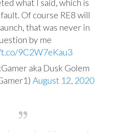
ted what I said, which is
 fault. Of course RE8 will
launch, that was never in
uestion by me
//t.co/9C2W7eKau3
cGamer aka Dusk Golem
cGamer1)
August 12, 2020