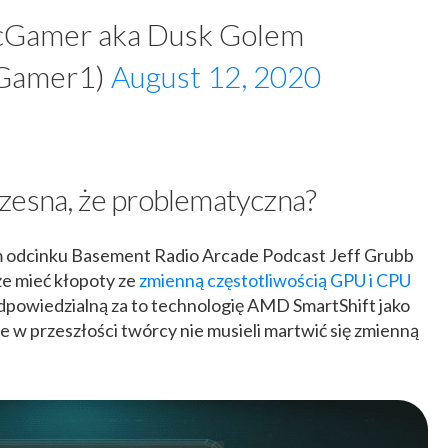
cGamer aka Dusk Golem
cGamer1)
August 12, 2020
zesna, że problematyczna?
m odcinku Basement Radio Arcade Podcast Jeff Grubb
e mieć kłopoty ze
zmienną częstotliwością GPU i CPU
 odpowiedzialną za to technologię AMD SmartShift jako
e w przeszłości twórcy nie musieli martwić się zmienną