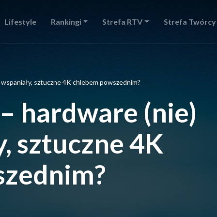
Lifestyle
Rankingi
Strefa RTV
Strefa Twórcy
ki wspaniały, sztuczne 4K chlebem powszednim?
 – hardware (nie)
y, sztuczne 4K
szednim?