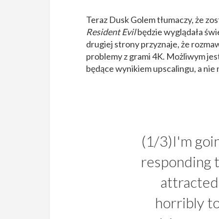
Teraz Dusk Golem tłumaczy, że zost
Resident Evil
będzie wyglądała świe
drugiej strony przyznaje, że rozmaw
problemy z grami 4K. Możliwym jest
będące wynikiem upscalingu, a nie
(1/3)I'm goin
responding to
attracted 
horribly to