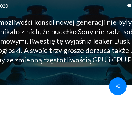
 2020
możliwości konsol nowej generacji nie były
nikało z nich, że pudełko Sony nie radzi so
rmowymi. Kwestię tę wyjaśnia leaker Dusk
łoski. A swoje trzy grosze dorzuca także 
y ze zmienną częstotliwością GPU i CPU P