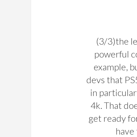
(3/3)the l
powerful c
example, b
devs that PS
in particular
4k. That do
get ready fo
have