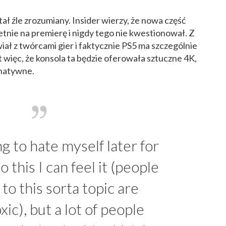
ał źle zrozumiany. Insider wierzy, że nowa część
tnie na premierę i nigdy tego nie kwestionował. Z
iał z twórcami gier i faktycznie PS5 ma szczególnie
 więc, że konsola ta będzie oferowała sztuczne 4K,
 natywne.
g to hate myself later for
 this I can feel it (people
to this sorta topic are
xic), but a lot of people