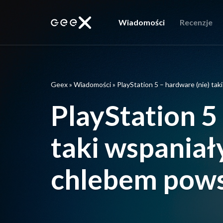
Wiadomości
Recenzje
Geex
»
Wiadomości
»
PlayStation 5 – hardware (nie) ta
PlayStation 5
taki wspaniał
chlebem pow