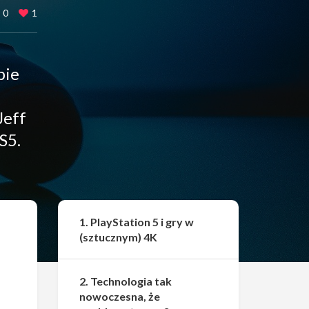
0
1
bie
Jeff
S5.
Udostępnij
1. PlayStation 5 i gry w
(sztucznym) 4K
2. Technologia tak
nowoczesna, że