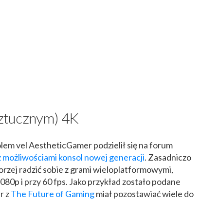
(sztucznym) 4K
em vel AestheticGamer podzielił się na forum
 możliwościami konsol nowej generacji
. Zasadniczo
gorzej radzić sobie z grami wieloplatformowymi,
80p i przy 60 fps. Jako przykład zostało podane
er z
The Future of Gaming
miał pozostawiać wiele do