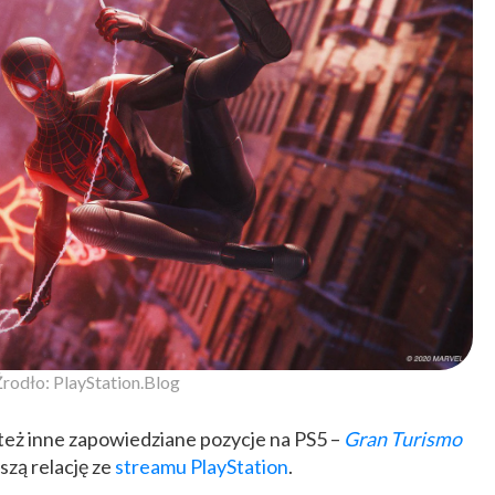
rodło: PlayStation.Blog
też inne zapowiedziane pozycje na PS5 –
Gran Turismo
szą relację ze
streamu PlayStation
.