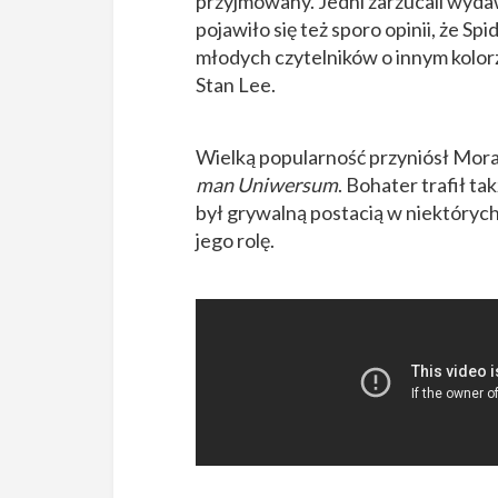
przyjmowany. Jedni zarzucali wyda
pojawiło się też sporo opinii, że 
młodych czytelników o innym kolorze
Stan Lee.
Wielką popularność przyniósł Mora
man Uniwersum
. Bohater trafił ta
był grywalną postacią w niektórych
jego rolę.