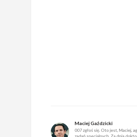
Maciej Gaździcki
007 zgłoś się. Oto jest, Maciej, 
zadań specjalnych. Za dnia doktor