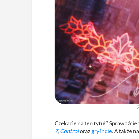
Ź
Czekacie na ten tytuł? Sprawdźcie 
7
,
Control
oraz
gry indie
. A także na