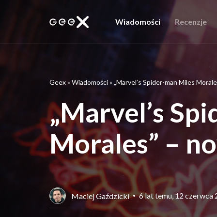
Wiadomości
Recenzje
Geex
»
Wiadomości
»
„Marvel’s Spider-man Miles Morale
„Marvel’s Spi
Morales” – n
6 lat temu, 12 czerwca
Maciej Gaździcki