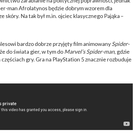
wnictwu zarabianie na politycznej poprawności, jednak
Spider-man Afrolatynos będzie dobrym wzorem dla
 skóry. Na tak był m.in. ojciec klasycznego Pająka –
lesowi bardzo dobrze przyjęty film animowany
Spider-
kże do świata gier, w tym do
Marvel’s Spider-man
, gdzie
 częściach gry. Gra na PlayStation 5 znacznie rozbuduje