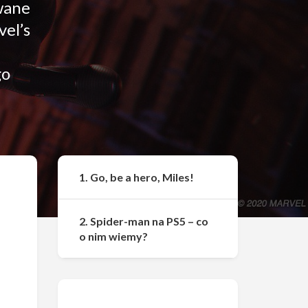
wane
vel’s
go
Udostępnij
1. Go, be a hero, Miles!
2. Spider-man na PS5 – co
o nim wiemy?