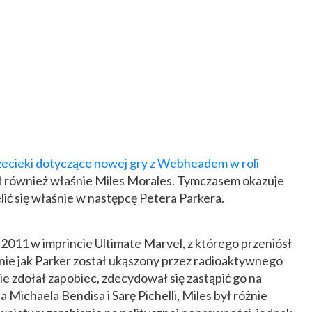
zecieki dotyczące nowej gry z Webheadem w roli
ł również właśnie Miles Morales. Tymczasem okazuje
elić się właśnie w następcę Petera Parkera.
 2011 w imprincie Ultimate Marvel, z którego przeniósł
ie jak Parker został ukąszony przez radioaktywnego
nie zdołał zapobiec, zdecydował się zastąpić go na
Michaela Bendisa i Sarę Pichelli, Miles był różnie