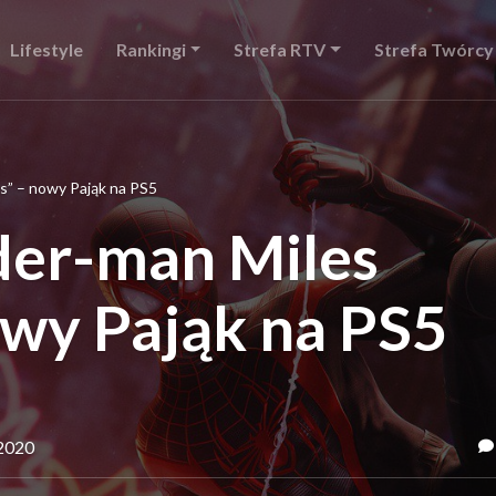
Lifestyle
Rankingi
Strefa RTV
Strefa Twórcy
s” – nowy Pająk na PS5
der-man Miles
owy Pająk na PS5
 2020