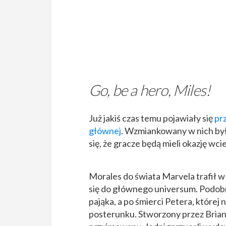
Go, be a hero, Miles!
Już jakiś czas temu pojawiały się
pr
głównej
. Wzmiankowany w nich by
się, że gracze będą mieli okazję wci
Morales do świata Marvela trafił w
się do głównego universum. Podobn
pająka, a po śmierci Petera, której 
posterunku. Stworzony przez Briana 