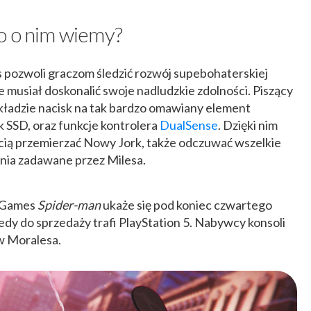
o o nim wiemy?
 pozwoli graczom śledzić rozwój supebohaterskiej
e musiał doskonalić swoje nadludzkie zdolności. Piszący
kładzie nacisk na tak bardzo omawiany element
sk SSD, oraz funkcje kontrolera
DualSense
. Dzięki nim
ścią przemierzać Nowy Jork, także odczuwać wszelkie
zenia zadawane przez Milesa.
 Games
Spider-man
ukaże się pod koniec czwartego
edy do sprzedaży trafi PlayStation 5. Nabywcy konsoli
 w Moralesa.