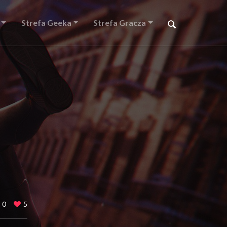
Strefa Geeka
Strefa Gracza
0
5