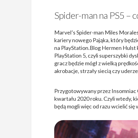
Spider-man na PS5 – c
Marvel’s Spider-man Miles Morales
kariery nowego Pająka, który będzi
na PlayStation.Blog Hermen Hulst 
PlayStation 5, czyli superszybki dy
gracz będzie mógł z wielką prędko
akrobacje, strzały siecią czy uder
Przygotowywany przez Insomniac
kwartału 2020 roku. Czyli wtedy, ki
będą mogli więc od razu wcielić się