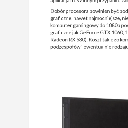
aplikacjach. W innym przypadku zak
Dobór procesora powinien być pod
graficzne, nawet najmocniejsze, nie
komputer gamingowy do 1080p powin
graficzne jak GeForce GTX 1060, 1
Radeon RX 580). Koszt takiego kom
podzespołów i ewentualnie rodzaju