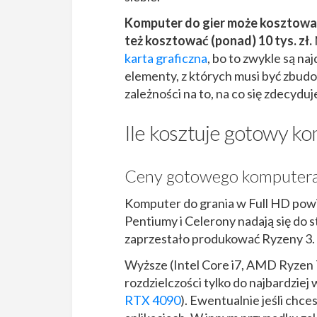
Komputer do gier może kosztować 
też kosztować (ponad) 10 tys. zł.
karta graficzna
, bo to zwykle są n
elementy, z których musi być zbud
zależności na to, na co się zdecyduj
Ile kosztuje gotowy ko
Ceny gotowego komputer
Komputer do grania w Full HD powin
Pentiumy i Celerony nadają się do 
zaprzestało produkować Ryzeny 3.
Wyższe (Intel Core i7, AMD Ryzen 7
rozdzielczości tylko do najbardzie
RTX 4090
). Ewentualnie jeśli chc