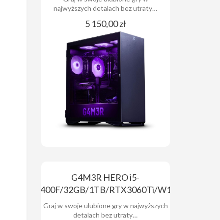
najwyższych detalach bez utraty…
5 150,00 zł
G4M3R HERO i5-
13400F/32GB/1TB/RTX3060Ti/W11x
Graj w swoje ulubione gry w najwyższych
detalach bez utraty…