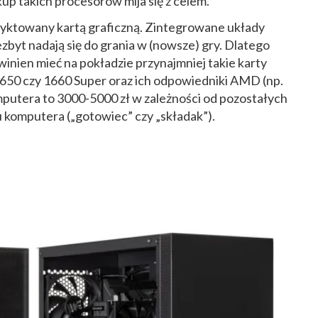
up takich procesorów mija się z celem.
yktowany kartą graficzną. Zintegrowane układy
zbyt nadają się do grania w (nowsze) gry. Dlatego
ien mieć na pokładzie przynajmniej takie karty
650 czy 1660 Super oraz ich odpowiedniki AMD (np.
putera to 3000-5000 zł w zależności od pozostałych
 komputera („gotowiec” czy „składak”).