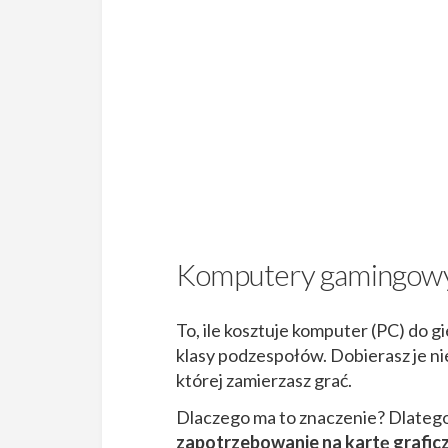
Komputery gamingowy. 
To, ile kosztuje komputer (PC) do g
klasy podzespołów. Dobierasz je nie
której zamierzasz grać.
Dlaczego ma to znaczenie? Dlatego
zapotrzebowanie na kartę graficz