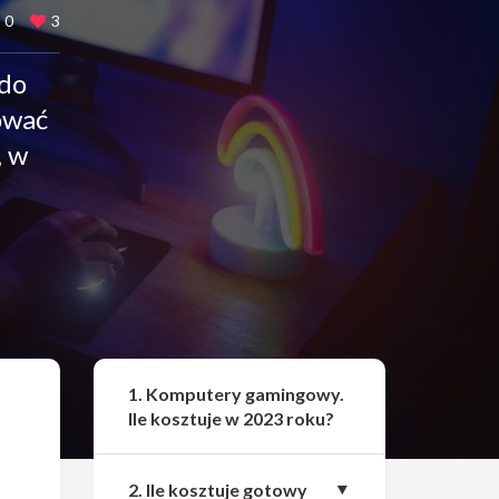
0
3
 do
ować
, w
Udostępnij
1. Komputery gamingowy.
Ile kosztuje w 2023 roku?
2. Ile kosztuje gotowy