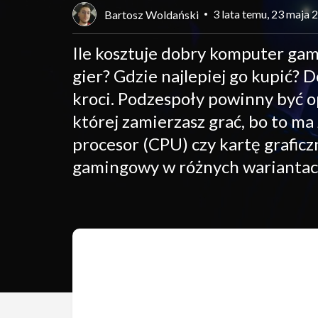
3 lata temu, 23 maja 
Bartosz Woldański
Ile kosztuje dobry komputer ga
gier? Gdzie najlepiej go kupić?
kroci. Podzespoły powinny być op
której zamierzasz grać, bo to ma
procesor (CPU) czy kartę graficz
gamingowy w różnych wariantac