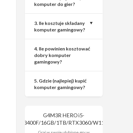
komputer do gier?
3. Ile kosztuje składany
komputer gamingowy?
4. Ile powinien kosztować
dobry komputer
gamingowy?
5. Gdzie (najlepiej) kupić
komputer gamingowy?
G4M3R HERO i5-
13400F/16GB/1TB/RTX3060/W11x
Graj w swoje ulubione gry w