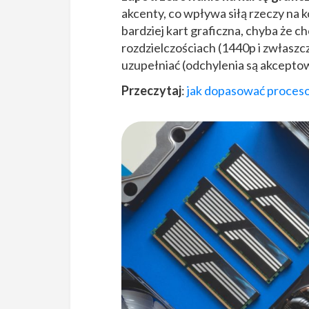
akcenty, co wpływa siłą rzeczy na k
bardziej kart graficzna, chyba że c
rozdzielczościach (1440p i zwłasz
uzupełniać (odchylenia są akceptow
Przeczytaj
:
jak dopasować procesor