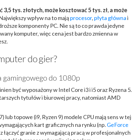
3,5 tys. złotych, może kosztować 5 tys. zł, a może
Największy wpływ na to mają
procesor
,
płyta główna
i
ajdroższe komponenty PC. Nie są to co prawda jedyne
owany komputer, więc cena jest bardzo zmienna w
esz.
mputer do gier?
a gamingowego do 1080p
ien być wyposażony w Intel Core i3 i i5 oraz Ryzena 5.
starszych tytułów i biurowej pracy, natomiast AMD
) lub topowe (i9, Ryzen 9) modele CPU mają sens w tej
j wymagających kart graficznych na rynku (np.
GeForce
esz łączyć granie z wymagającą pracą w profesjonalnych