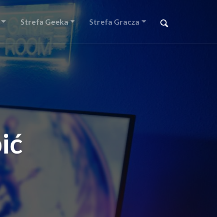
Strefa Geeka
Strefa Gracza
ić