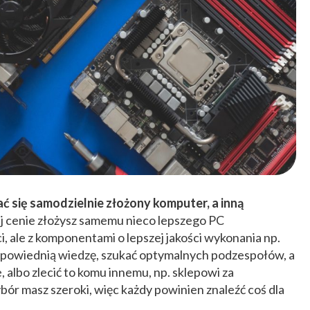
ć się samodzielnie złożony komputer, a inną
ej cenie złożysz samemu nieco lepszego PC
i, ale z komponentami o lepszej jakości wykonania np.
dpowiednią wiedzę, szukać optymalnych podzespołów, a
, albo zlecić to komu innemu, np. sklepowi za
ór masz szeroki, więc każdy powinien znaleźć coś dla