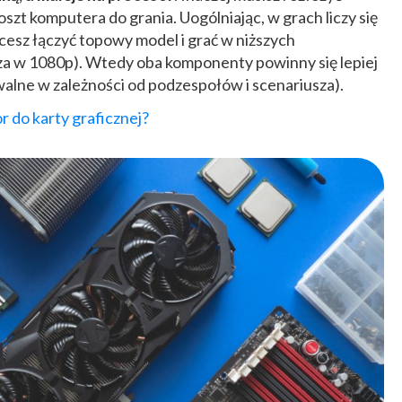
oszt komputera do grania. Uogólniając, w grach liczy się
hcesz łączyć topowy model i grać w niższych
cza w 1080p). Wtedy oba komponenty powinny się lepiej
alne w zależności od podzespołów i scenariusza).
 do karty graficznej?