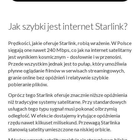
Jak szybki jest internet Starlink?
Prędkości, jakie oferuje Starlink, robią wrażenie. W Polsce
sięgają one nawet 240 Mbps, co jak na internet satelitarny
jest wynikiem kosmicznym – dosłownie i w przenośni​.
Przede wszystkim jednak jest to pułap, który umożliwia
płynne oglądanie filmów w serwisach streamingowych,
granie online bez opóźnień i relatywnie szybkie
pobieranie plików.
Oprócz tego Starlink oferuje znacznie niższe opóźnienia
niż tradycyjne systemy satelitarne. Przy standardowych
usługach tego typu sygnał musi pokonać olbrzymią
odległość. W efekcie dostajemy irytujące opóźnienia
rzędu nawet kilkuset milisekund. Przewagą Starlinka
stanowią satelity umieszczone na niskiej orbicie.
Mówiąc wprost: satelity znajdują się stosunkowo blisko