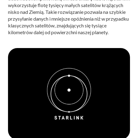
wykorzystuje flotę tysięcy małych satelitów krążących
nisko nad Ziemią. Takie rozwiązanie pozwala na szybkie
przysyłanie danych i mniejsze opóźnienia niż w przypadku
klasycznych satelitów, znajdujących się tysiące
kilometrów dalej od powierzchni naszej planety.