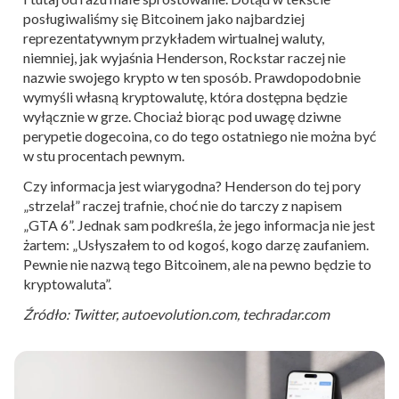
posługiwaliśmy się Bitcoinem jako najbardziej
reprezentatywnym przykładem wirtualnej waluty,
niemniej, jak wyjaśnia Henderson, Rockstar raczej nie
nazwie swojego krypto w ten sposób. Prawdopodobnie
wymyśli własną kryptowalutę, która dostępna będzie
wyłącznie w grze. Chociaż biorąc pod uwagę dziwne
perypetie dogecoina, co do tego ostatniego nie można być
w stu procentach pewnym.
Czy informacja jest wiarygodna? Henderson do tej pory
„strzelał” raczej trafnie, choć nie do tarczy z napisem
„GTA 6”. Jednak sam podkreśla, że jego informacja nie jest
żartem: „Usłyszałem to od kogoś, kogo darzę zaufaniem.
Pewnie nie nazwą tego Bitcoinem, ale na pewno będzie to
kryptowaluta”.
Źródło: Twitter, autoevolution.com, techradar.com