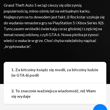
Grand Theft Auto 5 wciąż cieszy się olbrzymią
popularnością, mimo ośmiu lat na wirtualnym karku.
Najlepszym na to dowodem jest fakt, iż Rockstar szykuje się
do wydania remastera gry na PlayStation 5 i Xbox Series X|S.
Tymczasem wróbelki ćwierkają coraz głośniej i częściej na
temat nowej odsłony, czyli GTA 6. Nowa plotka przynosi
wieści o walucie w grze. Choć chyba należałoby napisać
„kryptowalucie”.
1. Za bitcoiny ksiądz się modli, za bitcoiny ludzie
(w GTA 6) podli
2. To znacznie ważniejsza wiadomość, niż Wam
Udostępnij
Udostępnij
się wydaje