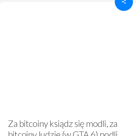
Za bitcoiny ksiądz się modli, za
bitcoiny ludzie (w GTA 6) podli