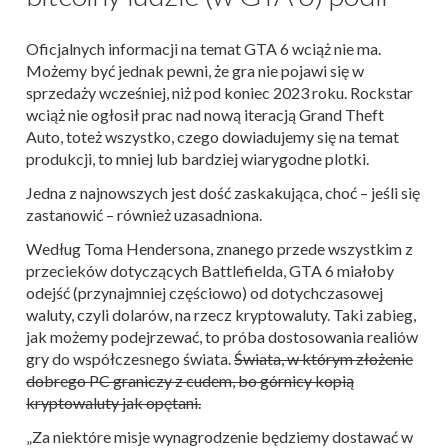
Oficjalnych informacji na temat GTA 6 wciąż nie ma.
Możemy być jednak pewni, że gra nie pojawi się w
sprzedaży wcześniej, niż pod koniec 2023 roku. Rockstar
wciąż nie ogłosił prac nad nową iteracją Grand Theft
Auto, toteż wszystko, czego dowiadujemy się na temat
produkcji, to mniej lub bardziej wiarygodne plotki.
Jedna z najnowszych jest dość zaskakująca, choć – jeśli się
zastanowić – również uzasadniona.
Według Toma Hendersona, znanego przede wszystkim z
przecieków dotyczących Battlefielda, GTA 6 miałoby
odejść (przynajmniej częściowo) od dotychczasowej
waluty, czyli dolarów, na rzecz kryptowaluty. Taki zabieg,
jak możemy podejrzewać, to próba dostosowania realiów
gry do współczesnego świata.
Świata, w którym złożenie
dobrego PC graniczy z cudem, bo górnicy kopią
kryptowaluty jak opętani.
„Za niektóre misje wynagrodzenie będziemy dostawać w