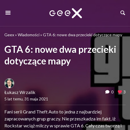
Geex
»
Wiadomości
»
GTA 6: nowe dwa przecieki dotyczące mapy
GTA 6: nowe dwa przecieki
dotyczące mapy
Łukasz Wrzalik
0
3
5 lat temu, 31 maja 2021
Fani serii Grand Theft Auto to jedna z najbardziej
zapracowanych grup graczy. Nie przeszkadza im fakt, iż
Rockstar wciąż milczy w sprawie GTA 6. Cały czas tworzą i