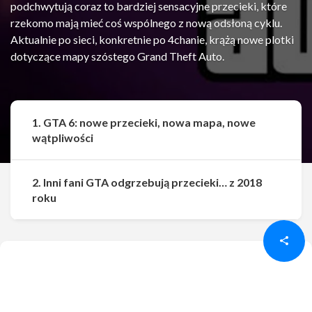
podchwytują coraz to bardziej sensacyjne przecieki, które
rzekomo mają mieć coś wspólnego z nową odsłoną cyklu.
Aktualnie po sieci, konkretnie po 4chanie, krążą nowe plotki
dotyczące mapy szóstego Grand Theft Auto.
1. GTA 6: nowe przecieki, nowa mapa, nowe
wątpliwości
2. Inni fani GTA odgrzebują przecieki… z 2018
Udostępnij
Udostępnij
roku