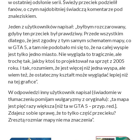
w ostatniej odsłonie serii. Świeży przeciek podzielił
fanów, o czym najdobitniej świadczą komentarze pod
znaleziskiem.
Jeden z użytkowników napisał: „byłbym rozczarowany,
gdyby ten przeciek był prawdziwy. Przede wszystkim
dlatego, że jest zgodny z tym samym schematem mapy, co
w GTA 5, a tam nie podobało mi się to, że na całej wyspie
jest tylko jedno miasto. Nie wygląda to tragicznie, ale
trochę tak, jakby ktoś to projektował na sprzęt z 2005
roku. I tak, rozumiem, że jest więcej niż jedna wyspa, ale
wiem też, że ostateczny kształt może wyglądać lepiej niż
na tej grafice”.
W odpowiedzi inny użytkownik napisal (świadomie w
tłumaczeniu pomijam wulgaryzmy z oryginału): „ta mapa
jest pięć razy większa [niż ta w GTA 5 – przyp. red.].
Zdajesz sobie sprawę, że to tylko część przecieku?
Zresztą rozmiar mapy nie ma znaczenia”.