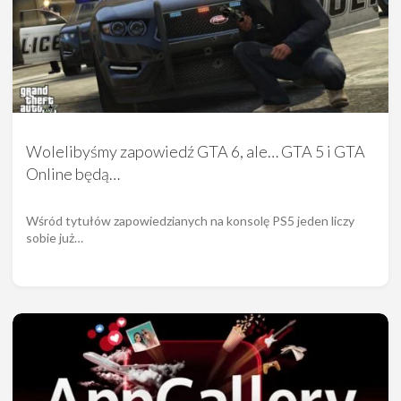
Wolelibyśmy zapowiedź GTA 6, ale… GTA 5 i GTA
Online będą…
Wśród tytułów zapowiedzianych na konsolę PS5 jeden liczy
sobie już…