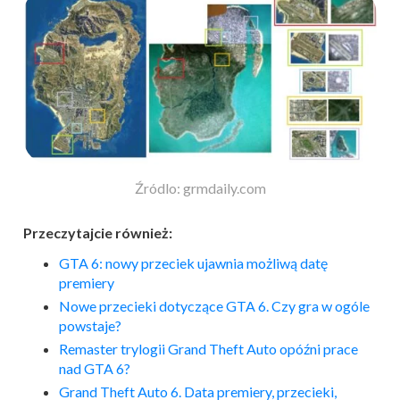
Źródlo: grmdaily.com
Przeczytajcie również:
GTA 6: nowy przeciek ujawnia możliwą datę
premiery
Nowe przecieki dotyczące GTA 6. Czy gra w ogóle
powstaje?
Remaster trylogii Grand Theft Auto opóźni prace
nad GTA 6?
Grand Theft Auto 6. Data premiery, przecieki,