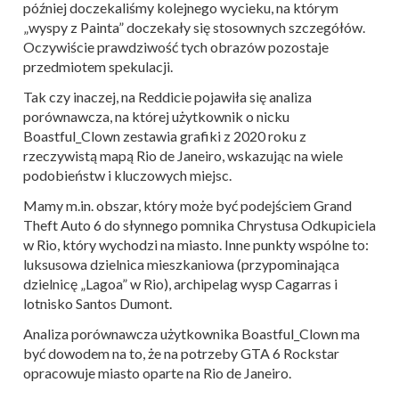
później doczekaliśmy kolejnego wycieku, na którym
„wyspy z Painta” doczekały się stosownych szczegółów.
Oczywiście prawdziwość tych obrazów pozostaje
przedmiotem spekulacji.
Tak czy inaczej, na Reddicie pojawiła się analiza
porównawcza, na której użytkownik o nicku
Boastful_Clown zestawia grafiki z 2020 roku z
rzeczywistą mapą Rio de Janeiro, wskazując na wiele
podobieństw i kluczowych miejsc.
Mamy m.in. obszar, który może być podejściem Grand
Theft Auto 6 do słynnego pomnika Chrystusa Odkupiciela
w Rio, który wychodzi na miasto. Inne punkty wspólne to:
luksusowa dzielnica mieszkaniowa (przypominająca
dzielnicę „Lagoa” w Rio), archipelag wysp Cagarras i
lotnisko Santos Dumont.
Analiza porównawcza użytkownika Boastful_Clown ma
być dowodem na to, że na potrzeby GTA 6 Rockstar
opracowuje miasto oparte na Rio de Janeiro.