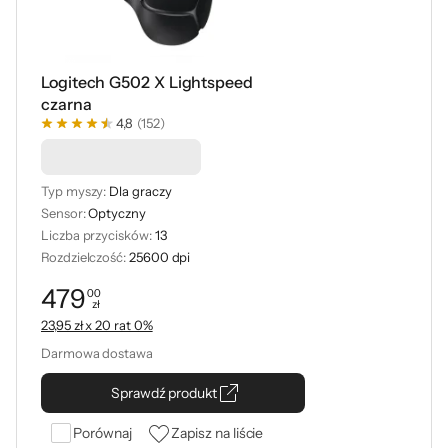
Logitech G502 X Lightspeed
czarna
4,8
(152)
Podkładka -50%
Typ myszy:
Dla graczy
Sensor:
Optyczny
Liczba przycisków:
13
Rozdzielczość:
25600 dpi
479
00
zł
Cena: 479,00 zł
23,95 zł x 20 rat 0%
Darmowa dostawa
Sprawdź produkt
Porównaj
Zapisz na liście