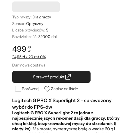
Podkładka -50%
Typ myszy:
Dla graczy
Sensor:
Optyczny
Liczba przycisków:
5
Rozdzielczość:
32000 dpi
499
00
zł
Cena: 499,00 zł
24,95 zł x 20 rat 0%
Darmowa dostawa
Sprawdź produkt
Porównaj
Zapisz na liście
Logitech G PRO X Superlight 2 – sprawdzony
wybór do FPS-ów
Logitech G PRO X Superlight 2 to jedna z
najbezpieczniejszych rekomendacji dla graczy, którzy
chcą lekkiej, bezprzewodowej myszy do strzelanek (i
nie tylko)
. Ma prostą, symetryczną bryłę o wadze 60 g i