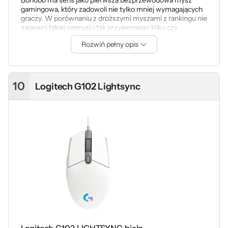
Bonobo ma sens jako pierwsza bezprzewodowa mysz
gamingowa, który zadowoli nie tylko mniej wymagających
graczy. W porównaniu z droższymi myszami z rankingu nie
zapewni takiej precyzji i tak przyjemnego kliku czy
najwyższej jakości wykonania, ale za swoją cenę oferuje
Rozwiń pełny opis
uniwersalny kształt o niskiej wadze, bezprzewodową
swobodę, przełączniki Kailh o żywotności do 80 mln
kliknięć i wystarczająco precyzyjny sensor.
W tej cenie nie
da się nie polecić SMX Bonobo, bo po prostu trudno
znaleźć coś równie konkurencyjnego.
10
Logitech G102 Lightsync