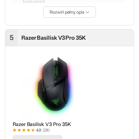
konkurencji
Model sprawdzi się w każdym typie gier. Ma szybkie
Rozwiń pełny opis
bezprzewodowe połączenie LIGHTSPEED, które
gwarantuje bardzo niskie opóźnienia, i bardzo dobrą
baterię, która starczy na przynajmniej kilka tygodni
intensywnego gamingu. W porównaniu do
5
Razer Basilisk V3 Pro 35K
konkurencyjnych myszek w tym kształcie waży
stosunkowo niewielkie (102 g).
Razer Basilisk V3 Pro 35K
4,9
(28)