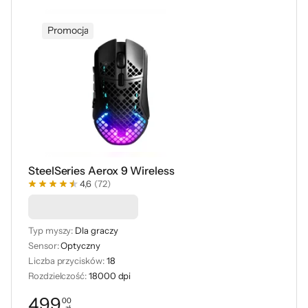
Promocja
SteelSeries Aerox 9 Wireless
4,6
(72)
Podkładka -50%
Typ myszy:
Dla graczy
Sensor:
Optyczny
Liczba przycisków:
18
Rozdzielczość:
18000 dpi
499
00