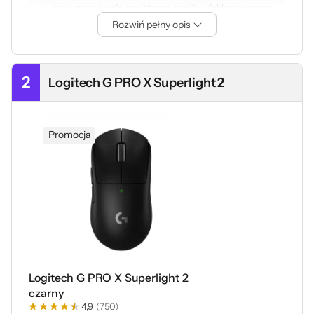
czas pracy na akumulatorze poniżej deklarowanego
(w trybie 8000 Hz)
Rozwiń pełny opis
Do tego dochodzi sensor HERO 2 z bardzo wysoką
precyzją, łączność LIGHTSPEED, odświeżanie do 8000 Hz
i obudowa utrzymana w duchu serii PRO. To mysz dla
2
Logitech G PRO X Superlight 2
osób, które grają dużo i intensywnie, szczególnie w
strzelanki (sieciowe) oraz tytuły, w których liczy się
błyskawiczne spamowanie kliknięć.
Przeczytaj także:
Promocja
Test i recenzja Logitech G
Pro X2 Superstrike. Nowy
wymiar gamingu
Logitech G PRO X Superlight 2
czarny
4,9
(750)