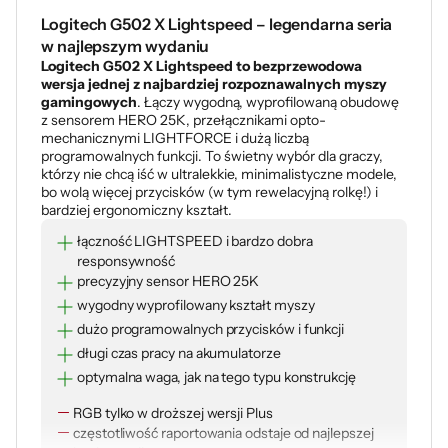
Logitech G502 X Lightspeed – legendarna seria
w najlepszym wydaniu
Logitech G502 X Lightspeed to bezprzewodowa
wersja jednej z najbardziej rozpoznawalnych myszy
gamingowych
. Łączy wygodną, wyprofilowaną obudowę
z sensorem HERO 25K, przełącznikami opto-
mechanicznymi LIGHTFORCE i dużą liczbą
programowalnych funkcji. To świetny wybór dla graczy,
którzy nie chcą iść w ultralekkie, minimalistyczne modele,
bo wolą więcej przycisków (w tym rewelacyjną rolkę!) i
bardziej ergonomiczny kształt.
łączność LIGHTSPEED i bardzo dobra
responsywność
precyzyjny sensor HERO 25K
wygodny wyprofilowany kształt myszy
dużo programowalnych przycisków i funkcji
długi czas pracy na akumulatorze
optymalna waga, jak na tego typu konstrukcję
RGB tylko w droższej wersji Plus
częstotliwość raportowania odstaje od najlepszej