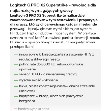
Logitech G PRO X2 Superstrike – rewolucja dla
najbardziej wymagających graczy
Logitech G PRO X2 Superstrike to najbardziej
zaawansowana mysz w tym zestawieniu i propozycja
dla graczy, którzy chcą wycisnąć każdą milisekundę
przewagi
. Jej największym wyróżnikiem jest system
HITS, czyli Haptic Inductive Trigger System. W praktyce
oznacza to możliwość ustawiania punktu aktywacji i resetu
kliknięcia w sposób znany z klawiatur z magnetycznymi
przełącznikami.
innowacyjne kliknięcia oparte na systemie HITS z
regulacją aktywacji i resetu
polling rate do 8000 Hz i rekordowo niskie
opóźnienia
sensor HERO 2 o nienagannej precyzji
wysoka jakość wykonania
lekka, prosta konstrukcja nastawiona na strzelanki
(sieciowe)
haptyczne wibracje, a bez nich praktycznie
bezgłośna
bardzo wysoka cena