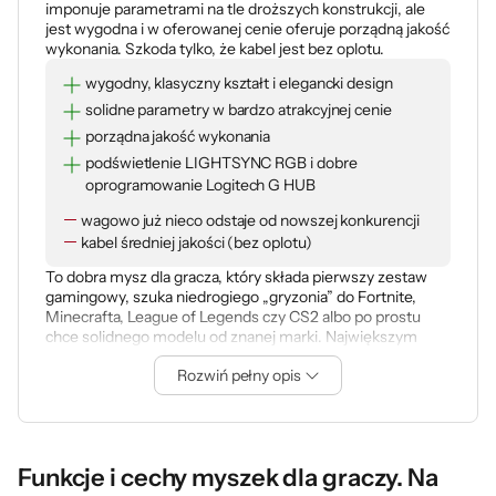
imponuje parametrami na tle droższych konstrukcji, ale
jest wygodna i w oferowanej cenie oferuje porządną jakość
wykonania. Szkoda tylko, że kabel jest bez oplotu.
wygodny, klasyczny kształt i elegancki design
solidne parametry w bardzo atrakcyjnej cenie
porządna jakość wykonania
podświetlenie LIGHTSYNC RGB i dobre
oprogramowanie Logitech G HUB
wagowo już nieco odstaje od nowszej konkurencji
kabel średniej jakości (bez oplotu)
To dobra mysz dla gracza, który składa pierwszy zestaw
gamingowy, szuka niedrogiego „gryzonia” do Fortnite,
Minecrafta, League of Legends czy CS2 albo po prostu
chce solidnego modelu od znanej marki. Największym
ograniczeniem jest kabel, przeciętna masa i sensor
Rozwiń pełny opis
słabszy od nowszych konstrukcji, ale
w swojej cenie G102
nadal broni się jako rozsądny wybór.
Funkcje i cechy myszek dla graczy. Na