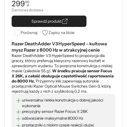
299
00
zł
Cena: 299,00 zł
Darmowa dostawa
Sprawdź produkt
Porównaj
Zapisz na liście
Razer DeathAdder V3 HyperSpeed – kultowa
mysz Razer z 8000 Hz w atrakcyjnej cenie
Razer DeathAdder V3 HyperSpeed to propozycja dla
graczy, którzy preferują klasyczny razerowy kształt w
sprawdzonym wydaniu. To poręczna konstrukcja o niskiej
masie (zaledwie 55 g).
W środku pracuje sensor Focus
X 26K, a całość obsługuje częstotliwość raportowania
do 8000 Hz.
Przyjemny klik zapewniają autorskie
przełączniki Razer Optical Mouse Switches Gen-3, którą
rejestrują każdy z nich z szybkością 0,2 ms.
uniwersalna i lekka konstrukcja o dobrej jakości
wykonania
precyzyjny sensor Razer Focus X 26K
odświeżanie maksymalne 8000 Hz
przełączniki o niskim czasie reakcji i dużej