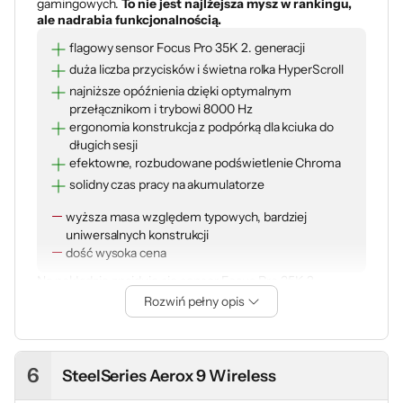
gamingowych.
To nie jest najlżejsza mysz w rankingu,
ale nadrabia funkcjonalnością.
flagowy sensor Focus Pro 35K 2. generacji
duża liczba przycisków i świetna rolka HyperScroll
najniższe opóźnienia dzięki optymalnym
przełącznikom i trybowi 8000 Hz
ergonomia konstrukcja z podpórką dla kciuka do
długich sesji
efektowne, rozbudowane podświetlenie Chroma
solidny czas pracy na akumulatorze
wyższa masa względem typowych, bardziej
uniwersalnych konstrukcji
dość wysoka cena
Na pokładzie znajduje się sensor Focus Pro 35K 2.
generacji, przełączniki optyczne Razera, 13-strefowe
Rozwiń pełny opis
podświetlenie Chroma RGB, wiele przycisków i
zaawansowana rolka HyperScroll.
Basilisk V3 Pro 35K to
sprzęt dla osób, które lubią dopasowywać mysz pod
siebie
. Liczba przycisków sprawia, że mysz staje się
6
SteelSeries Aerox 9 Wireless
bardziej funkcjonalna od wielu typowych modeli.