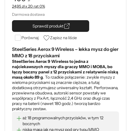
zł
Cena: 499,00 zł
24,95 zł x 20 rat 0%
Darmowa dostawa
Sprawdź produkt
Porównaj
Zapisz na liście
SteelSeries Aerox 9 Wireless – lekka mysz do gier
MMO z 18 przyciskami
SteelSeries Aerox 9 Wireless to jedna z
najciekawszych myszy dla graczy MMO i MOBA, bo
łączy boczny panel z 12 przyciskami z relatywnie niską
masą około 89 g
. To rzadkie połączenie: zwykle myszy z
wieloma przyciskami są znacznie cięższe, a tutaj
dodatkową otrzymujesz uniwersalny kształt. Perforowana,
przewiewna obudowa, autorski sensor powstały we
współpracy z PixArt, łączność 2,4 GHz oraz długi czas
pracy na baterii (nawet 180 godz.) tworzą bardzo
praktyczny zestaw.
aż 18 programowalnych przycisków, w tym 12
bocznych
niska masa jak na mysz pod gry typu MMO