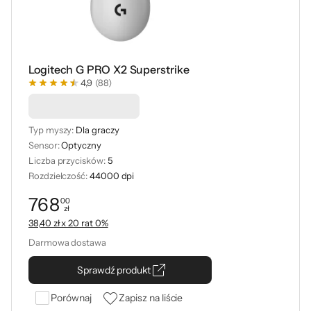
Logitech G PRO X2 Superstrike
4,9
(88)
Podkładka -50%
Typ myszy:
Dla graczy
Sensor:
Optyczny
Liczba przycisków:
5
Rozdzielczość:
44000 dpi
768
00
zł
Cena: 768,00 zł
38,40 zł x 20 rat 0%
Darmowa dostawa
Sprawdź produkt
Porównaj
Zapisz na liście