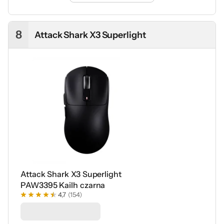
tryb 8000 Hz szybko zużywa baterię
To model szczególnie ciekawy dla fanów FPS-ów i
dynamicznych gier sieciowych.
Lekka, ergonomiczna
8
Attack Shark X3 Superlight
konstrukcja ułatwia szybkie ruchy, a optyczne
przełączniki Kailh o deklarowanej żywotności na
poziomie aż 150 mln kliknięć dobrze pasują do
intensywnego grania
. Zircon 880 Pro 8K oferuje świetny
stosunek ceny do możliwości, precyzyjny sensor i dobrą
jakość wykonania. Trzeba jednak pamiętać, że tryb 8000
Hz mocno skraca czas pracy na baterii, a szklane ślizgacze
są bardzo szybkie i nie każdemu od razu przypadną do
gustu.
Przeczytaj także:
Test i recenzja Genesis
Zircon 880 Pro 8K. W
małym ciele duże
możliwości
Attack Shark X3 Superlight
PAW3395 Kailh czarna
4,7
(154)
Podkładka -50%