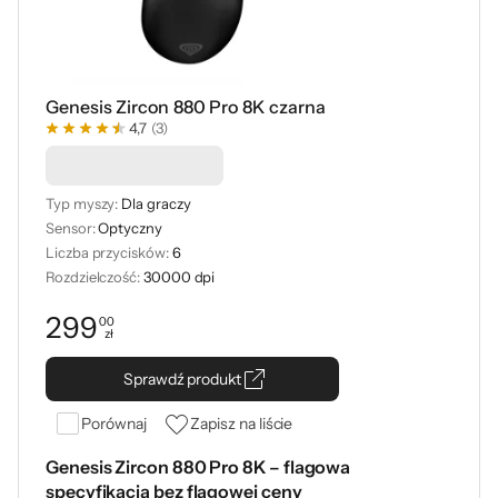
Genesis Zircon 880 Pro 8K czarna
4,7
(3)
Podkładka -50%
Typ myszy:
Dla graczy
Sensor:
Optyczny
Liczba przycisków:
6
Rozdzielczość:
30000 dpi
299
00
zł
Cena: 299,00 zł
Sprawdź produkt
Porównaj
Zapisz na liście
Genesis Zircon 880 Pro 8K – flagowa
specyfikacja bez flagowej ceny