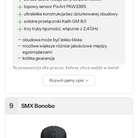
topowy sensor PixArt PAW3395
ultralekka konstrukcja bez dziurkowanej obudowy
solidne przełączniki Kailh GM 8.0
trzy tryby łączności, włącznie z 2,4 GHz
obudowa może być lekko śliska
możliwe większe różnice jakościowe między
egzemplarzami
krótka gwarancja
To propozycja dla graczy, którzy chcą wejść w świat
ultralekkich konstrukcji bez wydawania kwot
zarezerwowanych dla topowych marek
. Najlepiej
Rozwiń pełny opis
sprawdzi się w dynamicznych strzelankach, ale trzeba
pamiętać, że w tej cenie spodziewaj się większych
kompromisów pod różnymi względami. No i gwarancja
wynosi tylko 12 miesięcy.
9
SMX Bonobo