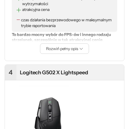
wytrzymałości
atrakcyjna cena
czas działania bezprzewodowego w maksymalnym
trybie raportowania
To bardzo mocny wybór do FPS-ów i innego rodzaju
strzelanek, szczególnie w tak atrakcyjnej cenie
.
DeathAdder V3 HyperSpeed zachowuje charakter
Rozwiń pełny opis
kultowej serii i dobrze sprawdzi się u graczy, którzy cenią
prostotę, komfort i najwyższą responsywność.
4
Logitech G502 X Lightspeed