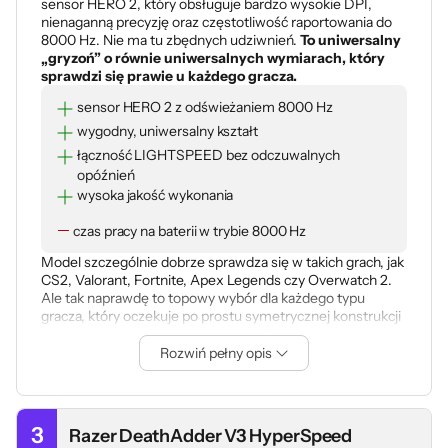
sensor HERO 2, który obsługuje bardzo wysokie DPI,
nienaganną precyzję oraz częstotliwość raportowania do
8000 Hz. Nie ma tu zbędnych udziwnień.
To uniwersalny
„gryzoń” o równie uniwersalnych wymiarach, który
sprawdzi się prawie u każdego gracza.
sensor HERO 2 z odświeżaniem 8000 Hz
wygodny, uniwersalny kształt
łączność LIGHTSPEED bez odczuwalnych
opóźnień
wysoka jakość wykonania
czas pracy na baterii w trybie 8000 Hz
Model szczególnie dobrze sprawdza się w takich grach, jak
CS2, Valorant, Fortnite, Apex Legends czy Overwatch 2.
Ale tak naprawdę to topowy wybór dla każdego typu
gracza, który oczekuje po prostu symetrycznej konstrukcji
o optymalnych parametrach.
Zaletą jest połączenie
lekkości, solidnej jakości wykonania i bezprzewodowej
Rozwiń pełny opis
łączności LIGHTSPEED
. To mysz, którą łatwo polecić
osobom grającym na niskim DPI, wykonującym
zamaszyste ruchy na dużej podkładce i preferującym
prosty kształt obudowy.
3
Razer DeathAdder V3 HyperSpeed