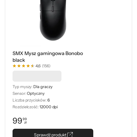
SMX Mysz gamingowa Bonobo
black
4,6
(156)
Podkładka -50%
Typ myszy:
Dla graczy
Sensor:
Optyczny
Liczba przycisków:
6
Rozdzielczość:
12000 dpi
99
99
zł
Cena: 99,99 zł
Sprawdź produkt