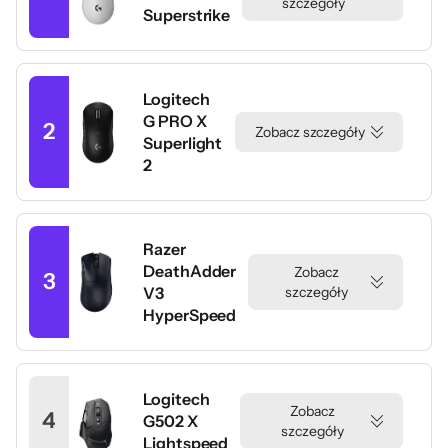
szczegóły
Superstrike
Logitech
G PRO X
2
Zobacz szczegóły
Superlight
2
Razer
DeathAdder
Zobacz
3
V3
szczegóły
HyperSpeed
Logitech
Zobacz
4
G502 X
szczegóły
Lightspeed