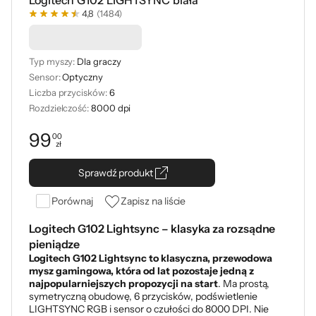
Logitech G102 LIGHTSYNC biała
4,8
(1484)
Podkładka -50%
Typ myszy:
Dla graczy
Sensor:
Optyczny
Liczba przycisków:
6
Rozdzielczość:
8000 dpi
99
00
zł
Cena: 99,00 zł
Sprawdź produkt
Porównaj
Zapisz na liście
Logitech G102 Lightsync – klasyka za rozsądne
pieniądze
Logitech G102 Lightsync to klasyczna, przewodowa
mysz gamingowa, która od lat pozostaje jedną z
najpopularniejszych propozycji na start
. Ma prostą,
symetryczną obudowę, 6 przycisków, podświetlenie
LIGHTSYNC RGB i sensor o czułości do 8000 DPI. Nie