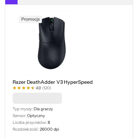
Promocja
Razer DeathAdder V3 HyperSpeed
4,9
(120)
Podkładka -50%
Typ myszy:
Dla graczy
Sensor:
Optyczny
Liczba przycisków:
8
Rozdzielczość:
26000 dpi