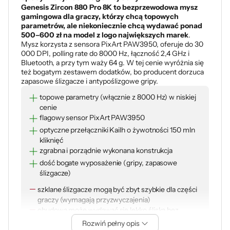
Genesis Zircon 880 Pro 8K to bezprzewodowa mysz
gamingowa dla graczy, którzy chcą topowych
parametrów, ale niekoniecznie chcą wydawać ponad
500–600 zł na model z logo największych marek
.
Mysz korzysta z sensora PixArt PAW3950, oferuje do 30
000 DPI, polling rate do 8000 Hz, łączność 2,4 GHz i
Bluetooth, a przy tym waży 64 g. W tej cenie wyróżnia się
też bogatym zestawem dodatków, bo producent dorzuca
zapasowe ślizgacze i antypoślizgowe gripy.
topowe parametry (włącznie z 8000 Hz) w niskiej
cenie
flagowy sensor PixArt PAW3950
optyczne przełączniki Kailh o żywotności 150 mln
kliknięć
zgrabna i porządnie wykonana konstrukcja
dość bogate wyposażenie (gripy, zapasowe
ślizgacze)
szklane ślizgacze mogą być zbyt szybkie dla części
graczy (wymagają przyzwyczajenia)
obudowa może wydawać się lekko śliska bez
naklejonych gripów
Rozwiń pełny opis