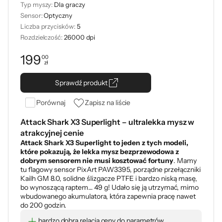
Typ myszy:
Dla graczy
Sensor:
Optyczny
Liczba przycisków:
5
Rozdzielczość:
26000 dpi
199
00
zł
Cena: 199,00 zł
Sprawdź produkt
Porównaj
Zapisz na liście
Attack Shark X3 Superlight – ultralekka mysz w
atrakcyjnej cenie
Attack Shark X3 Superlight to jeden z tych modeli,
które pokazują, że lekka mysz bezprzewodowa z
dobrym sensorem nie musi kosztować fortuny
. Mamy
tu flagowy sensor PixArt PAW3395, porządne przełączniki
Kailh GM 8.0, solidne ślizgacze PTFE i bardzo niską masę,
bo wynoszącą raptem… 49 g! Udało się ją utrzymać, mimo
wbudowanego akumulatora, która zapewnia pracę nawet
do 200 godzin.
bardzo dobra relacja ceny do parametrów