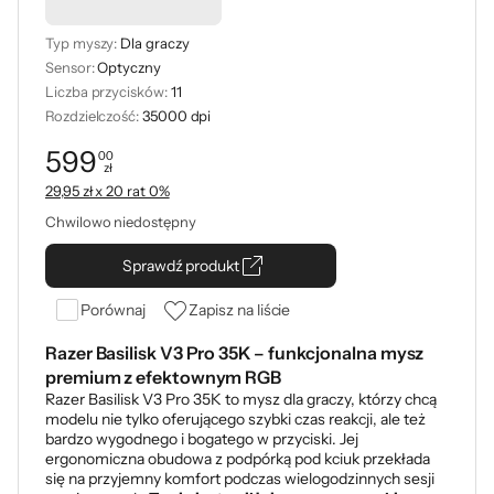
Podkładka -50%
Typ myszy:
Dla graczy
Sensor:
Optyczny
Liczba przycisków:
11
Rozdzielczość:
35000 dpi
599
00
zł
Cena: 599,00 zł
29,95 zł x 20 rat 0%
Chwilowo niedostępny
Sprawdź produkt
Porównaj
Zapisz na liście
Razer Basilisk V3 Pro 35K – funkcjonalna mysz
premium z efektownym RGB
Razer Basilisk V3 Pro 35K to mysz dla graczy, którzy chcą
modelu nie tylko oferującego szybki czas reakcji, ale też
bardzo wygodnego i bogatego w przyciski. Jej
ergonomiczna obudowa z podpórką pod kciuk przekłada
się na przyjemny komfort podczas wielogodzinnych sesji