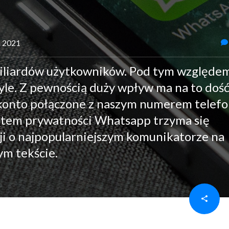
a 2021
iliardów użytkowników. Pod tym względe
yle. Z pewnością duży wpływ ma na to doś
 konto połączone z naszym numerem telefo
ątem prywatności Whatsapp trzyma się
cji o najpopularniejszym komunikatorze na
ym tekście.