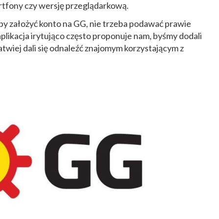
rtfony czy wersję przeglądarkową.
by założyć konto na GG, nie trzeba podawać prawie
likacja irytująco często proponuje nam, byśmy dodali
atwiej dali się odnaleźć znajomym korzystającym z