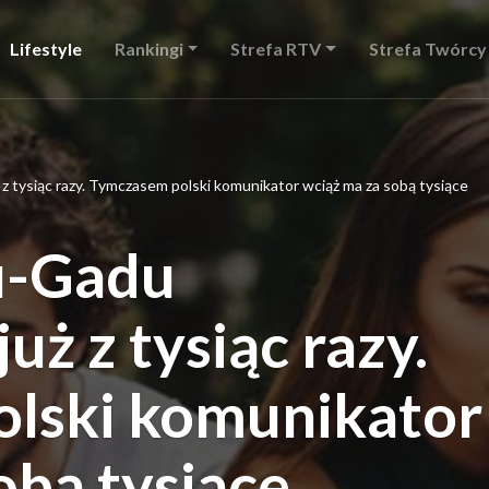
Lifestyle
Rankingi
Strefa RTV
Strefa Twórcy
tysiąc razy. Tymczasem polski komunikator wciąż ma za sobą tysiące
u-Gadu
ż z tysiąc razy.
lski komunikator
obą tysiące