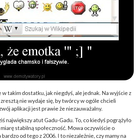
w takim dostatku, jak niegdyś, ale jednak. Na wyjście z
resztą nie wydaje się, by twórcy w ogóle chcieli
ój aplikacji jest prawie że niezauważalny.
ziś największy atut Gadu-Gadu. To, co kiedyś pogrążyło
 w miarę stabilną społeczność. Mowa oczywiście o
a bardzo od tego z 2006. I to niezależnie, czy mamy na