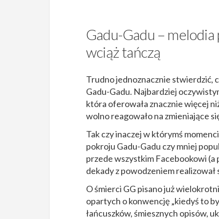
Gadu-Gadu – melodia pr
wciąż tańczą
Trudno jednoznacznie stwierdzić, 
Gadu-Gadu. Najbardziej oczywisty
która oferowała znacznie więcej niż
wolno reagowało na zmieniające się
Tak czy inaczej w którymś momenci
pokroju Gadu-Gadu czy mniej popul
przede wszystkim Facebookowi (a 
dekady z powodzeniem realizował 
O śmierci GG pisano już wielokrotn
opartych o konwencję „kiedyś to b
łańcuszków, śmiesznych opisów, uk