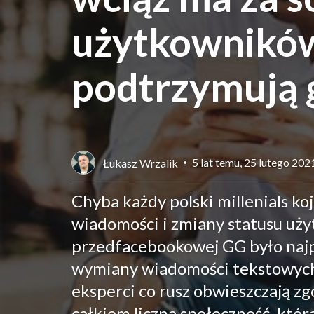
użytkowników
podtrzymują g
5 lat temu, 25 lutego 202
Łukasz Wrzalik
Chyba każdy polski millenials k
wiadomości i zmiany statusu uż
przedfacebookowej GG było naj
wymiany wiadomości tekstowych. 
eksperci co rusz obwieszczają z
całkiem liczna społeczność, któr