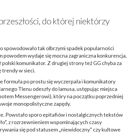
zeszłości, do której niektórzy
co spowodowało tak olbrzymi spadek popularności
m powodem wydaje się mocna zagraniczna konkurencja,
 polski komunikator. Z drugiej strony też GG chyba za
 trendy w sieci.
e formuła po prostu się wyczerpała i komunikatory
arnego Tlenu odeszły do lamusa, ustępując miejsca
potem Messengerowi), który na początku poprzedniej
swoje monopolistyczne zapędy.
ie. Powstało sporo epitafiów i nostalgicznych tekstów
yło”, z rozrzewnieniem wspominających czasy
rywania się pod statusem „niewidoczny” czy kultowe