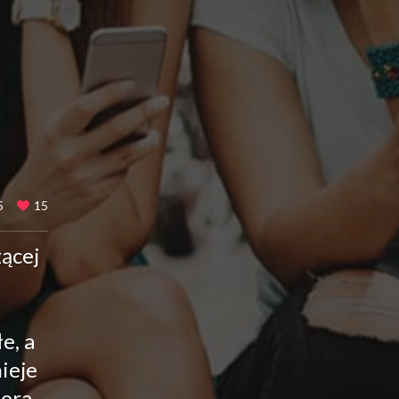
5
15
zącej
e, a
ieje
ora.