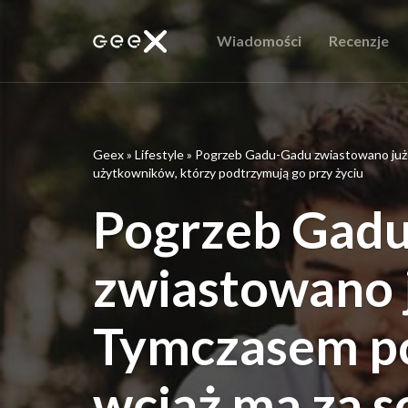
Wiadomości
Recenzje
Geex
»
Lifestyle
»
Pogrzeb Gadu-Gadu zwiastowano już z 
użytkowników, którzy podtrzymują go przy życiu
Pogrzeb Gad
zwiastowano ju
Tymczasem po
wciąż ma za s