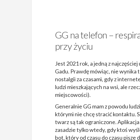
GG na telefon – respir
przy życiu
Jest 2021 rok, a jedną z najczęście
Gadu. Prawdę mówiąc, nie wynika to
nostalgii za czasami, gdy z internet
ludzi mieszkających na wsi, ale rz
miejscowości).
Generalnie GG mam z powodu ludzi, 
którymi nie chcę stracić kontaktu.
twarz są tak ograniczone. Aplikacj
zasadzie tylko wtedy, gdy ktoś wyś
bot, który od czasu do czasu pisze 