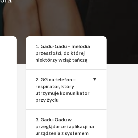
Udostępnij
1. Gadu-Gadu – melodia
przeszłości, do której
niektórzy wciąż tańczą
2. GG na telefon –
respirator, który
utrzymuje komunikator
przy życiu
3. Gadu-Gadu w
przeglądarce i aplikacji na
urządzenia z systemem