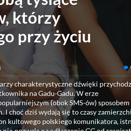
, którzy
o przy życiu
1
ojarzy charakterystyczne dźwięki przychod
ytkownika na Gadu-Gadu. W erze
popularniejszym (obok SMS-ów) sposobem
I choć dziś wydają się to czasy zamierzchł
gon kultowego polskiego komunikatora, istn
a nie pozwala na odłączenie GG od respirat