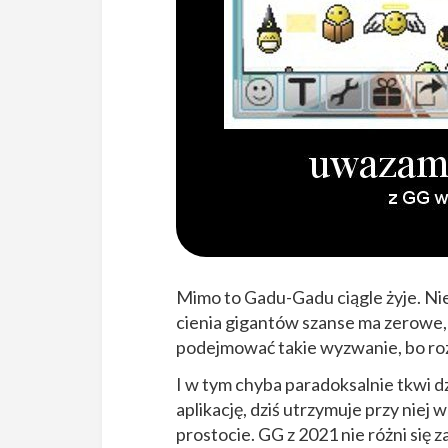
Mimo to Gadu-Gadu ciągle żyje. Nie 
cienia gigantów szanse ma zerowe, z
podejmować takie wyzwanie, bo rozw
I w tym chyba paradoksalnie tkwi d
aplikację, dziś utrzymuje przy niej
prostocie. GG z 2021 nie różni się z