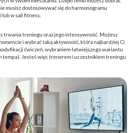
owych w swoim mieszkaniu. Dzięki temu możesz dobrać
i nie musisz dostosowywać się do harmonogramu
lub w sali fitness.
s trwania treningu oraz jego intensywność. Możesz
omencie i wybrać taką aktywność, która najbardziej Ci
modyfikacji ćwiczeń, wybraniem łatwiejszego wariantu
 tempa). Jesteś więc trenerem i uczestnikiem treningu