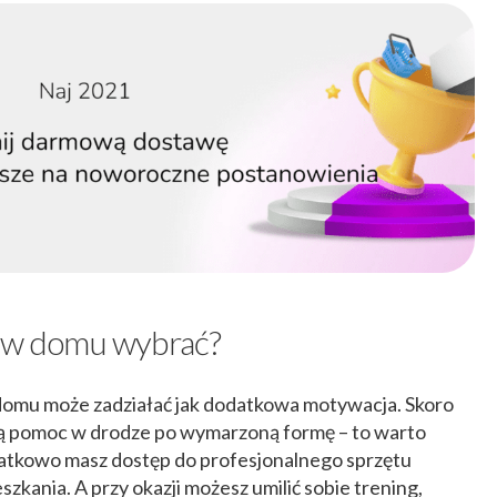
ń w domu wybrać?
domu może zadziałać jak dodatkowa motywacja. Skoro
ią pomoc w drodze po wymarzoną formę – to warto
datkowo masz dostęp do profesjonalnego sprzętu
kania. A przy okazji możesz umilić sobie trening,