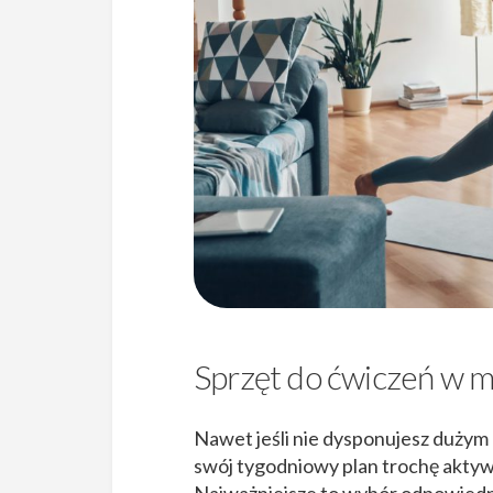
Sprzęt do ćwiczeń w 
Nawet jeśli nie dysponujesz dużym 
swój tygodniowy plan trochę akty
Najważniejsze to wybór odpowiedni