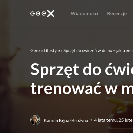
Wiadomości
Recenzje
Geex
»
Lifestyle
»
Sprzęt do ćwiczeń w domu – jak tren
Sprzęt do ćwi
trenować w m
4 lata temu, 25 lut
Kamila Kępa-Brożyna