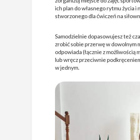
zorganizuj miejsce do zajęć sport
ich plan do własnego rytmu życia 
stworzonego dla ćwiczeń na siłowni 
Samodzielnie dopasowujesz też cza
zrobić sobie przerwę w dowolnym m
odpowiada (łącznie z możliwością 
lub wręcz przeciwnie podkręceniem
w jednym.