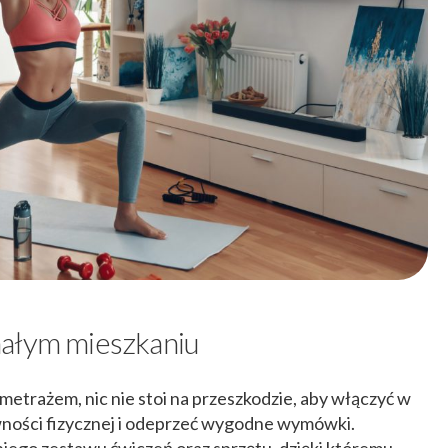
małym mieszkaniu
metrażem, nic nie stoi na przeszkodzie, aby włączyć w
wności fizycznej i odeprzeć wygodne wymówki.
ego zestawu ćwiczeń oraz sprzętu, dzięki któremu