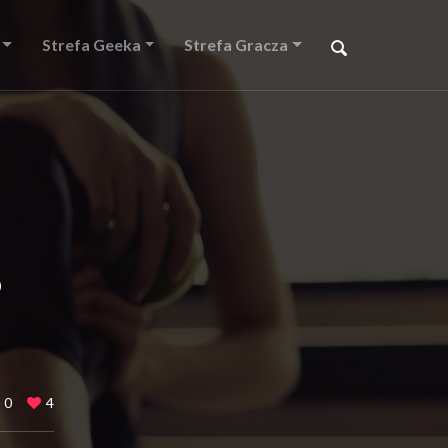
Strefa Geeka
Strefa Gracza
?
0
4