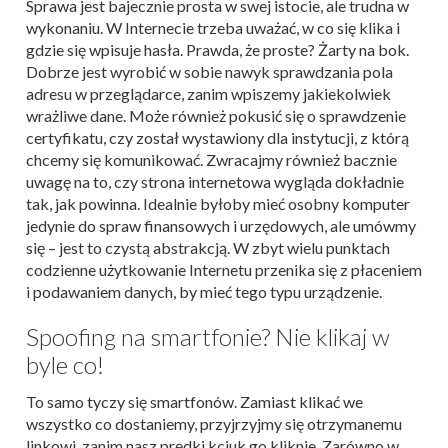
Sprawa jest bajecznie prosta w swej istocie, ale trudna w
wykonaniu. W Internecie trzeba uważać, w co się klika i
gdzie się wpisuje hasła. Prawda, że proste? Żarty na bok.
Dobrze jest wyrobić w sobie nawyk sprawdzania pola
adresu w przeglądarce, zanim wpiszemy jakiekolwiek
wrażliwe dane. Może również pokusić się o sprawdzenie
certyfikatu, czy został wystawiony dla instytucji, z którą
chcemy się komunikować. Zwracajmy również bacznie
uwagę na to, czy strona internetowa wygląda dokładnie
tak, jak powinna. Idealnie byłoby mieć osobny komputer
jedynie do spraw finansowych i urzędowych, ale umówmy
się – jest to czystą abstrakcją. W zbyt wielu punktach
codzienne użytkowanie Internetu przenika się z płaceniem
i podawaniem danych, by mieć tego typu urządzenie.
Spoofing na smartfonie? Nie klikaj w
byle co!
To samo tyczy się smartfonów. Zamiast klikać we
wszystko co dostaniemy, przyjrzyjmy się otrzymanemu
linkowi, zanim nasz prędki kciuk go kliknie. Zarówno w