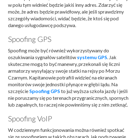
w polu tym widnieć będzie jakiś inny adres. Zdarzyć się
może, że adres będzie prawidłowy, ale jeśli sprawdzimy
szczegóły wiadomości, widać będzie, że ktoś się pod
danego usługodawcę podszywa.
Spoofing GPS
Spoofing może być również wykorzystywany do
oszukiwania sygnałów satelitów
systemu GPS
. Jak
skuteczne mogą to być manewry, przekonali się liczni
armatorzy wysyłający swoje statki na rejsy po Morzu
Czarnym. Kapitanowie potrafili widzieć na ekranach
monitorów swoje jednostki płynące w głębi lądu. Na
szczęście
Spoofing GPS
to już wyższa szkoła jazdy i jeśli
nie poruszamy się po terenach przygranicznych, spornych
lub zapalnych, to raczej nie powinniśmy się z nim zetknąć.
Spoofing VoIP
W codziennym funkcjonowania można również spotkać
się ze spoofingiem w takich obszarach, jak podszywanie