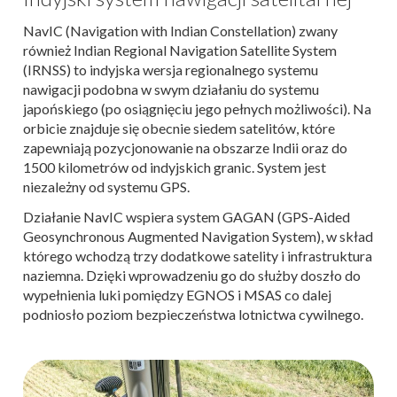
NavIC (Navigation with Indian Constellation) zwany
również Indian Regional Navigation Satellite System
(IRNSS) to indyjska wersja regionalnego systemu
nawigacji podobna w swym działaniu do systemu
japońskiego (po osiągnięciu jego pełnych możliwości). Na
orbicie znajduje się obecnie siedem satelitów, które
zapewniają pozycjonowanie na obszarze Indii oraz do
1500 kilometrów od indyjskich granic. System jest
niezależny od systemu GPS.
Działanie NavIC wspiera system GAGAN (GPS-Aided
Geosynchronous Augmented Navigation System), w skład
którego wchodzą trzy dodatkowe satelity i infrastruktura
naziemna. Dzięki wprowadzeniu go do służby doszło do
wypełnienia luki pomiędzy EGNOS i MSAS co dalej
podniosło poziom bezpieczeństwa lotnictwa cywilnego.