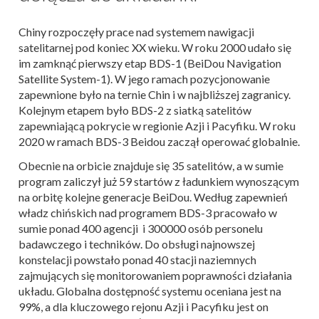
Chiny rozpoczęły prace nad systemem nawigacji
satelitarnej pod koniec XX wieku. W roku 2000 udało się
im zamknąć pierwszy etap BDS-1 (BeiDou Navigation
Satellite System-1). W jego ramach pozycjonowanie
zapewnione było na ternie Chin i w najbliższej zagranicy.
Kolejnym etapem było BDS-2 z siatką satelitów
zapewniającą pokrycie w regionie Azji i Pacyfiku. W roku
2020 w ramach BDS-3 Beidou zaczął operować globalnie.
Obecnie na orbicie znajduje się 35 satelitów, a w sumie
program zaliczył już 59 startów z ładunkiem wynoszącym
na orbitę kolejne generacje BeiDou. Według zapewnień
władz chińskich nad programem BDS-3 pracowało w
sumie ponad 400 agencji i 300000 osób personelu
badawczego i techników. Do obsługi najnowszej
konstelacji powstało ponad 40 stacji naziemnych
zajmujących się monitorowaniem poprawności działania
układu. Globalna dostępność systemu oceniana jest na
99%, a dla kluczowego rejonu Azji i Pacyfiku jest on