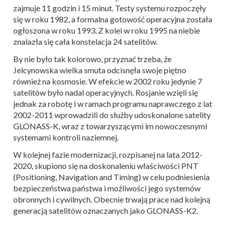
zajmuje 11 godzin i 15 minut. Testy systemu rozpoczęły
się w roku 1982, a formalna gotowość operacyjna została
ogłoszona w roku 1993. Z kolei w roku 1995 na niebie
znalazła się cała konstelacja 24 satelitów.
By nie było tak kolorowo, przyznać trzeba, że
Jelcynowska wielka smuta odcisnęła swoje piętno
również na kosmosie. W efekcie w 2002 roku jedynie 7
satelitów było nadal operacyjnych. Rosjanie wzięli się
jednak za robotę i w ramach programu naprawczego z lat
2002-2011 wprowadzili do służby udoskonalone satelity
GLONASS-K, wraz z towarzyszącymi im nowoczesnymi
systemami kontroli naziemnej.
W kolejnej fazie modernizacji, rozpisanej na lata 2012-
2020, skupiono się na doskonaleniu właściwości PNT
(Positioning, Navigation and Timing) w celu podniesienia
bezpieczeństwa państwa i możliwości jego systemów
obronnych i cywilnych. Obecnie trwają prace nad kolejną
generacją satelitów oznaczanych jako GLONASS-K2.