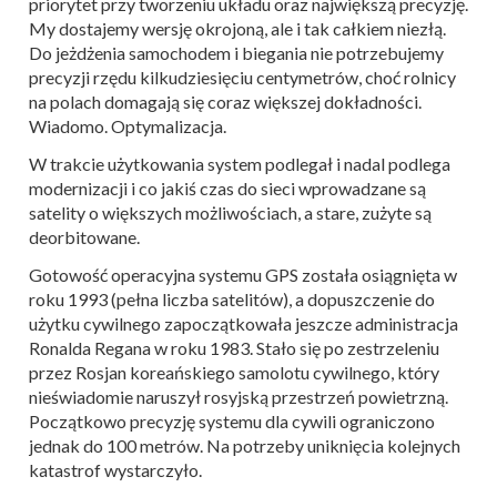
priorytet przy tworzeniu układu oraz największą precyzję.
My dostajemy wersję okrojoną, ale i tak całkiem niezłą.
Do jeżdżenia samochodem i biegania nie potrzebujemy
precyzji rzędu kilkudziesięciu centymetrów, choć rolnicy
na polach domagają się coraz większej dokładności.
Wiadomo. Optymalizacja.
W trakcie użytkowania system podlegał i nadal podlega
modernizacji i co jakiś czas do sieci wprowadzane są
satelity o większych możliwościach, a stare, zużyte są
deorbitowane.
Gotowość operacyjna systemu GPS została osiągnięta w
roku 1993 (pełna liczba satelitów), a dopuszczenie do
użytku cywilnego zapoczątkowała jeszcze administracja
Ronalda Regana w roku 1983. Stało się po zestrzeleniu
przez Rosjan koreańskiego samolotu cywilnego, który
nieświadomie naruszył rosyjską przestrzeń powietrzną.
Początkowo precyzję systemu dla cywili ograniczono
jednak do 100 metrów. Na potrzeby uniknięcia kolejnych
katastrof wystarczyło.