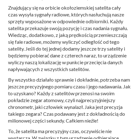
Znajdujący się na orbicie okołoziemskiej satelita cały
czas wysyła sygnały radiowe, których nasłuchują nasze
sprzęty wyposażone w odpowiednie odbiorniki. Każdy
satelita przekazuje swoją pozycję i czas nadania sygnału.
Wiedząc, dodatkowo, z jaką prędkością przemieszczają
się fale radiowe, możemy wyliczyć odległość od tego
satelity. Jeśli do tej jednej dodamy jeszcze trzy satelity i
będziemy pobierać dane z czterech naraz, to urządzenie
wyliczy naszą lokalizację w punkcie przecięcia danych
napływających z wszystkich satelitów.
By wszystko działało sprawnie i dokładnie, potrzeba nam
jeszcze precyzyjnego pomiaru czasu i jego nadawania. Jak
to uzyskano? Każdy z satelitów przenosi na swoim
pokładzie zegar atomowy, czyli najprecyzyjniejszy
chronometr, jaki człowiek wynalazł. Jaka jest precyzja
takiego zegara? Czas podawany jest z dokładnością do
milionowej części sekundy. Całkiem nieźle!
To, że satelita ma precyzyjny czas, oczywiście nie
wystarcza. W związku z tym urządzenie odbierające