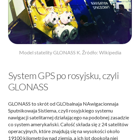
Model statelity GLONASS K. Źródło: Wikipedia
System GPS po rosyjsku, czyli
GLONASS
GLONASS to skrót od GLObalnaja NAwigacionnaja
Sputnikowaja Sistiema, czyli rosyjskiego systemu
nawigacji satelitarnej działającego na podobnej zasadzie
co system amerykański. Całość składa się z 24 satelitów
operacyjnych, które znajdują się na wysokości około
19100 kilometrów nad ziemią, a ich lot dookoła niej