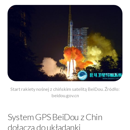
Start rakiety nośnej z chińskim satelitą BeiDou. Źródło:
beidou.gov.cn
System GPS BeiDou z Chin
dołącza do układanki