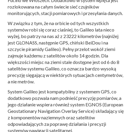
Fucino we Włoszech. Dodatkowo w system wpięta jest
rozlokowana na całym świecie sieć czujników
monitorujących, stacji pomiarowych i przesyłania danych.
W związku z tym, że na orbicie od tych wszystkich
systemów robi się coraz ciaśniej, to Galileo lata nieco
wyżej, bo patrzy na nas aż z 23222 kilometrów (najniżej
jest GLONASS, następnie GPS, chiński BeiDou i na
szczycie piramidy Galileo). Pełny przelot wokół ziemi
zajmuje każdemu z satelitów około 14 godzin. Dla
większości miejsc na ziemi stale dostępne jest od 6 do 8
satelitów systemu Galileo, co oznacza bardzo wysoką
precyzję sięgającą w niektórych sytuacjach centymetrów,
a nie metrów.
System Galileo jest kompatybilny z systemem GPS, co
dodatkowo pozwala nam podnieść precyzję pomiarów, a
jego działanie wspiera również system EGNOS (European
Geostationary Navigation Overlay Service) składający się
z komponentów naziemnych oraz satelitów
odpowiadających za poprawę działania i precyzji
systemów nawigacji satelitarnej.