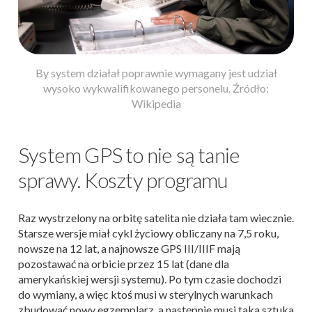
By system działał poprawnie wymagany jest udział
wysoko wykwalifikowanego personelu. Źródło:
Wikipedia
System GPS to nie są tanie
sprawy. Koszty programu
Raz wystrzelony na orbitę satelita nie działa tam wiecznie.
Starsze wersje miał cykl życiowy obliczany na 7,5 roku,
nowsze na 12 lat, a najnowsze GPS III/IIIF mają
pozostawać na orbicie przez 15 lat (dane dla
amerykańskiej wersji systemu). Po tym czasie dochodzi
do wymiany, a więc ktoś musi w sterylnych warunkach
zbudować nowy egzemplarz, a następnie musi taka sztuka