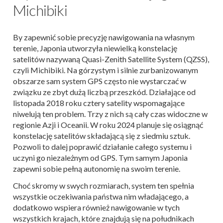
Michibiki
By zapewnić sobie precyzję nawigowania na własnym
terenie, Japonia utworzyła niewielką konstelację
satelitów nazywaną Quasi-Zenith Satellite System (QZSS),
czyli Michibiki. Na górzystym i silnie zurbanizowanym
obszarze sam system GPS często nie wystarczać w
związku ze zbyt dużą liczbą przeszkód. Działające od
listopada 2018 roku cztery satelity wspomagające
niwelują ten problem. Trzy z nich są cały czas widoczne w
regionie Azji i Oceanii. W roku 2024 planuje się osiągnąć
konstelację satelitów składającą się z siedmiu sztuk.
Pozwoli to dalej poprawić działanie całego systemu i
uczyni go niezależnym od GPS. Tym samym Japonia
zapewni sobie pełną autonomię na swoim terenie.
Choć skromy w swych rozmiarach, system ten spełnia
wszystkie oczekiwania państwa nim władającego, a
dodatkowo wspiera również nawigowanie w tych
wszystkich krajach, które znajdują się na południkach