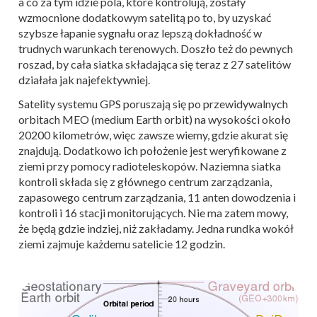
a co za tym idzie pola, które kontrolują, zostały
wzmocnione dodatkowym satelitą po to, by uzyskać
szybsze łapanie sygnału oraz lepszą dokładność w
trudnych warunkach terenowych. Doszło też do pewnych
roszad, by cała siatka składająca się teraz z 27 satelitów
działała jak najefektywniej.
Satelity systemu GPS poruszają się po przewidywalnych
orbitach MEO (medium Earth orbit) na wysokości około
20200 kilometrów, więc zawsze wiemy, gdzie akurat się
znajdują. Dodatkowo ich położenie jest weryfikowane z
ziemi przy pomocy radioteleskopów. Naziemna siatka
kontroli składa się z głównego centrum zarządzania,
zapasowego centrum zarządzania, 11 anten dowodzenia i
kontroli i 16 stacji monitorujących. Nie ma zatem mowy,
że będą gdzie indziej, niż zakładamy. Jedna rundka wokół
ziemi zajmuje każdemu satelicie 12 godzin.