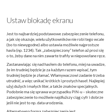
Ustaw blokadę ekranu
Jest to najbardziej podstawowe zabezpieczenie telefonu,
a jak się okazuje, wielu użytkowników nie robi tego wcale
(bo to niewygodne) albo ustawia możliwie najprostsze
hasła (np. 1234). Tak „zabezpieczony” telefon aż prosi się
o to, żeby dane na nim zawarte trafiły w niepowołane ręce.
Zastanawiając się nad hasłem do telefonu, miej na uwadze,
że im trudniej będzie je za każdym razem wpisać, tym
trudniej będzie je złamać. Włamywaczowi zadanie trzeba
utrudnić, a więc unikać krótkich i prostych haseł. Najlepiej
użyj dużych i małych liter, a także znaków specjalnych.
Podobnie ma się sprawa w przypadku PIN-u – skuteczne
zabezpieczenie to możliwie najdłuższy ciąg cyfr i dobrze
jeśli nie jest to np. data urodzenia.
Alternatywną formą zabezpieczenia jest