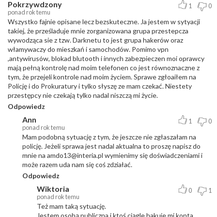
Pokrzywdzony
1
0
ponad rok temu
Wszystko fajnie opisane lecz bezskuteczne. Ja jestem w sytyacji
takiej, że prześladuje mnie zorganizowana grupa przestepcza
wywodząca sie z tzw. Darknetu to jest grupa hakerów oraz
włamywaczy do mieszkań i samochodów. Pomimo vpn
,antywirusów, blokad blutooth i innych zabezpieczen moi oprawcy
mają pełną kontrolę nad moim telefonen co jest równoznaczne z
tym, że przejeli kontrole nad moim życiem. Sprawe zgłoaiłem na
Policję i do Prokuratury i tylko słyszę ze mam czekać. Niestety
przestępcy nie czekają tylko nadal niszczą mi życie.
Odpowiedz
Ann
1
0
ponad rok temu
Mam podobną sytuację z tym, że jeszcze nie zgłaszałam na
policję. Jeżeli sprawa jest nadal aktualna to proszę napisz do
mnie na amdo13@interia.pl wymienimy się doświadczeniami i
może razem uda nam się coś zdziałać.
Odpowiedz
Wiktoria
0
1
ponad rok temu
Też mam taką sytuację.
Jestem osobą publiczna i ktoś ciągle hakuje mi konta.