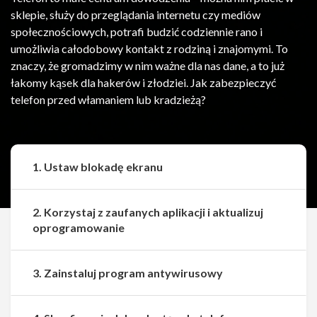
sklepie, służy do przeglądania internetu czy mediów
społecznościowych, potrafi budzić codziennie rano i
umożliwia całodobowy kontakt z rodziną i znajomymi. To
znaczy, że gromadzimy w nim ważne dla nas dane, a to już
łakomy kąsek dla hakerów i złodziei. Jak zabezpieczyć
telefon przed włamaniem lub kradzieżą?
1. Ustaw blokadę ekranu
2. Korzystaj z zaufanych aplikacji i aktualizuj
oprogramowanie
3. Zainstaluj program antywirusowy