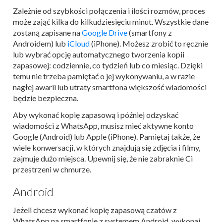
Zależnie od szybkości połączenia i ilości rozmów, proces
może zająć kilka do kilkudziesięciu minut. Wszystkie dane
zostaną zapisane na
Google Drive
(smartfony z
Androidem) lub
iCloud
(iPhone). Możesz zrobić to ręcznie
lub wybrać opcję automatycznego tworzenia kopii
zapasowej: codziennie, co tydzień lub co miesiąc. Dzięki
temu nie trzeba pamiętać o jej wykonywaniu, a w razie
nagłej awarii lub utraty smartfona większość wiadomości
będzie bezpieczna.
Aby wykonać kopię zapasową i później odzyskać
wiadomości z WhatsApp, musisz mieć aktywne konto
Google (Android) lub Apple (iPhone). Pamiętaj także, że
wiele konwersacji, w których znajdują się zdjęcia i filmy,
zajmuje dużo miejsca. Upewnij się, że nie zabraknie Ci
przestrzeni w chmurze.
Android
Jeżeli chcesz wykonać kopię zapasową czatów z
WhatsApp na smartfonie z systemem Android, wykonaj