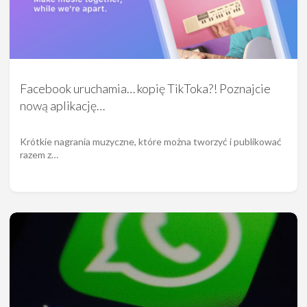
Facebook uruchamia… kopię TikToka?! Poznajcie
nową aplikację…
Krótkie nagrania muzyczne, które można tworzyć i publikować
razem z…