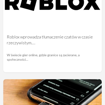
Roblox wprowadza tłumaczenie czatów w czasie
rzeczywistym.…
W świecie gier online, gdzie granice są zacierane, a
społeczności…