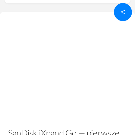
SanDisk iXpand Go — pierwsze