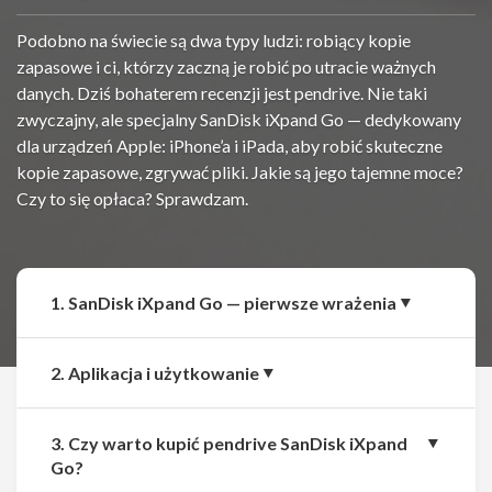
Podobno na świecie są dwa typy ludzi: robiący kopie
zapasowe i ci, którzy zaczną je robić po utracie ważnych
danych. Dziś bohaterem recenzji jest pendrive. Nie taki
zwyczajny, ale specjalny SanDisk iXpand Go — dedykowany
dla urządzeń Apple: iPhone’a i iPada, aby robić skuteczne
kopie zapasowe, zgrywać pliki. Jakie są jego tajemne moce?
Czy to się opłaca? Sprawdzam.
1. SanDisk iXpand Go — pierwsze wrażenia
2. Aplikacja i użytkowanie
3. Czy warto kupić pendrive SanDisk iXpand
Udostępnij
Udostępnij
Go?