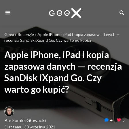
Geex
»
Recenzje
»
Apple iPhone, iPad i kopia zapasowa danych —
recenzja SanDisk iXpand Go. Czy warto go kupić?
Apple iPhone, iPad i kopia
zapasowa danych — recenzja
SanDisk iXpand Go. Czy
warto go kupić?
Bartłomiej Głowacki
4
5
5 lat temu, 30 września 2021