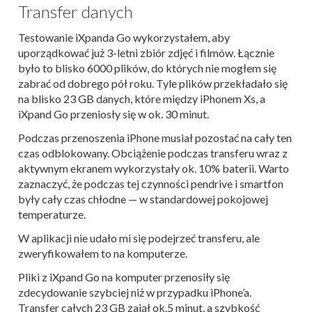
Transfer danych
Testowanie iXpanda Go wykorzystałem, aby
uporządkować już 3-letni zbiór zdjęć i filmów. Łącznie
było to blisko 6000 plików, do których nie mogłem się
zabrać od dobrego pół roku. Tyle plików przekładało się
na blisko 23 GB danych, które między iPhonem Xs, a
iXpand Go przeniosły się w ok. 30 minut.
Podczas przenoszenia iPhone musiał pozostać na cały ten
czas odblokowany. Obciążenie podczas transferu wraz z
aktywnym ekranem wykorzystały ok. 10% baterii. Warto
zaznaczyć, że podczas tej czynności pendrive i smartfon
były cały czas chłodne — w standardowej pokojowej
temperaturze.
W aplikacji nie udało mi się podejrzeć transferu, ale
zweryfikowałem to na komputerze.
Pliki z iXpand Go na komputer przenosiły się
zdecydowanie szybciej niż w przypadku iPhone’a.
Transfer całych 23 GB zajął ok.5 minut, a szybkość